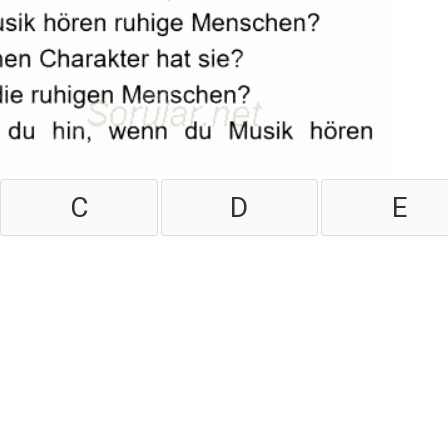
C
D
E