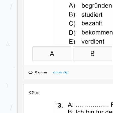
A
B
0 Yorum
Yorum Yap
3.Soru