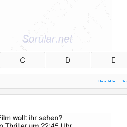
C
D
E
Hata Bildir
So