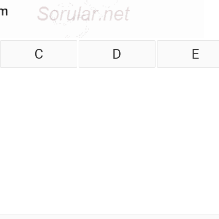
C
D
E