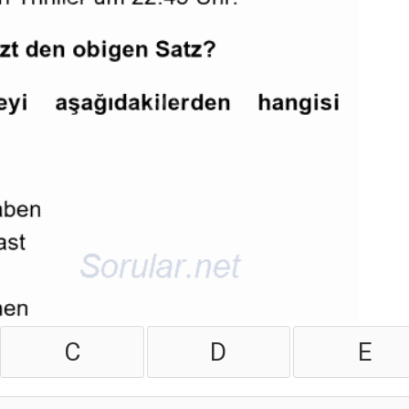
C
D
E