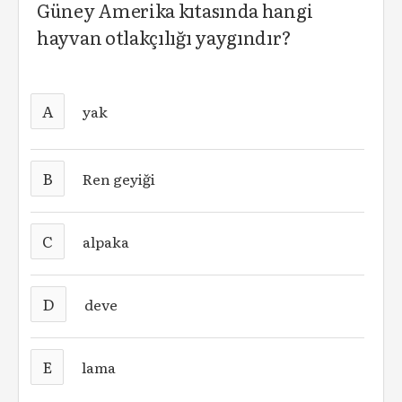
Güney Amerika kıtasında hangi
hayvan otlakçılığı yaygındır?
A
yak
B
Ren geyiği
C
alpaka
D
deve
E
lama