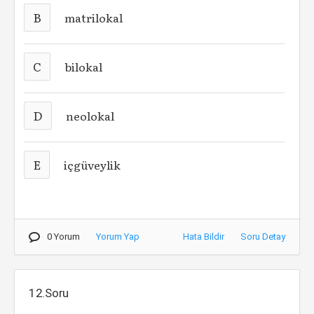
B
matrilokal
C
bilokal
D
neolokal
E
içgüveylik
0 Yorum
Yorum Yap
Hata Bildir
Soru Detay
12.Soru