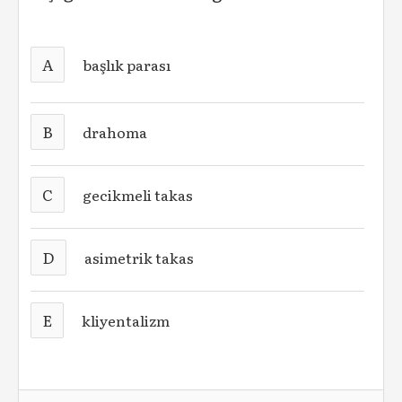
A
başlık parası
B
drahoma
C
gecikmeli takas
D
asimetrik takas
E
kliyentalizm