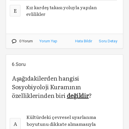
Kız kardeş takası yoluyla yapılan
E
evlilikler
0 Yorum
Yorum Yap
Hata Bildir
Soru Detay
6.Soru
Aşağıdakilerden hangisi
Sosyobiyoloji Kuramının
özelliklerinden biri
değildir
?
Kültürdeki çevresel uyarlanma
A
boyutunu dikkate almamasıyla