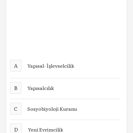
A
Yapısal- İşlevselcilik
B
Yapısalcılık
C
Sosyobiyoloji Kuramı
D
Yeni Evrimcilik