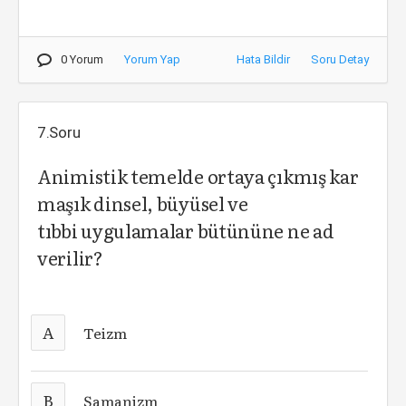
0 Yorum
Yorum Yap
Hata Bildir
Soru Detay
7.Soru
Animistik temelde ortaya çıkmış kar
maşık dinsel, büyüsel ve
tıbbi uygulamalar bütününe ne ad
verilir?
A
Teizm
B
Şamanizm