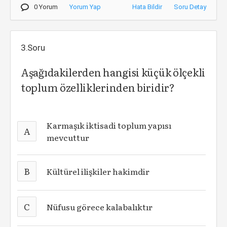
0 Yorum
Yorum Yap
Hata Bildir
Soru Detay
3.Soru
Aşağıdakilerden hangisi küçük ölçekli
toplum özelliklerinden biridir?
Karmaşık iktisadi toplum yapısı
A
mevcuttur
B
Kültürel ilişkiler hakimdir
C
Nüfusu görece kalabalıktır