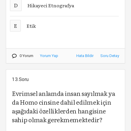
D
Hikayeci Etnografya
E
Etik
0 Yorum
Yorum Yap
Hata Bildir
Soru Detay
13.Soru
Evrimsel anlamda insan sayılmak ya
da Homo cinsine dahil edilmek için
aşağıdaki özelliklerden hangisine
sahip olmak gerekmemektedir?