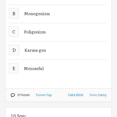
B
Monogenizm
C
Poligenizm
D
Karma gen
E
Mezosefal
0 Yorum
Yorum Yap
Hata Bildir
Soru Detay
10.Soru