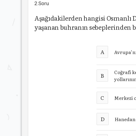
2.Soru
Aşağıdakilerden hangisi Osmanlı D
yaşanan buhranın sebeplerinden b
A
Avrupa’nı
Coğrafi k
B
yollarını
C
Merkezi o
D
Hanedan v