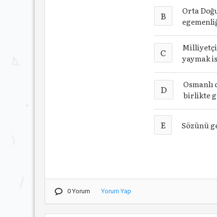
Orta Doğu
B
egemenliğ
Milliyetç
C
yaymak i
Osmanlı d
D
birlikte 
E
Sözünü ge
0 Yorum
Yorum Yap