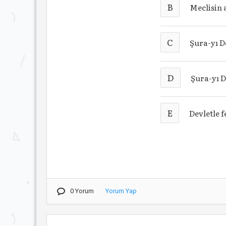
B
Meclisin 
C
Şura-yı D
D
Şura-yı D
E
Devletle 
0 Yorum
Yorum Yap