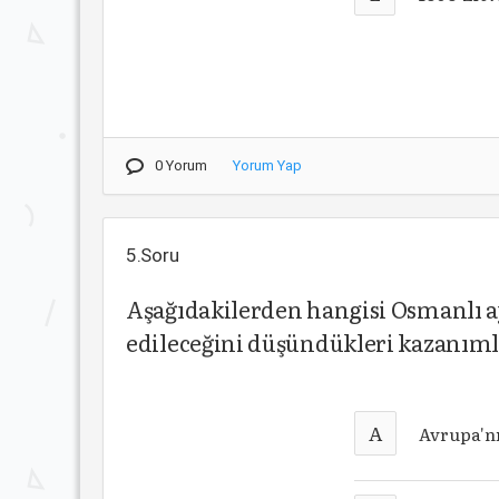
0 Yorum
Yorum Yap
5.Soru
Aşağıdakilerden hangisi Osmanlı ay
edileceğini düşündükleri kazanıml
A
Avrupa'nı