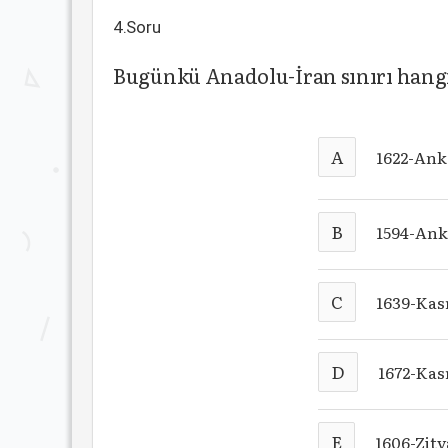
4.Soru
Bugünkü Anadolu-İran sınırı hangi 
A
1622-Ank
B
1594-Ank
C
1639-Kasr
D
1672-Kas
E
1606-Zit