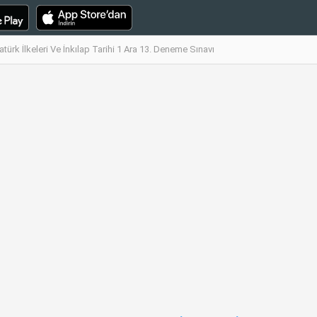
atürk İlkeleri Ve İnkılap Tarihi 1 Ara 13. Deneme Sınavı