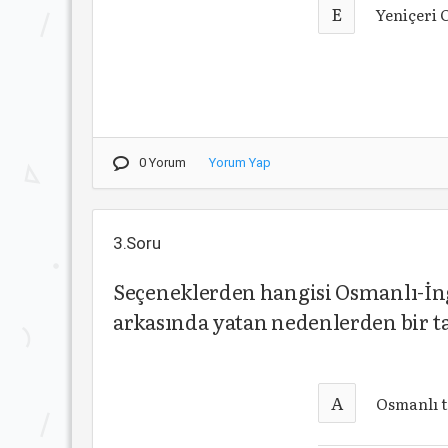
E
Yeniçeri 
0 Yorum
Yorum Yap
3.Soru
Seçeneklerden hangisi Osmanlı-İngil
arkasında yatan nedenlerden bir ta
A
Osmanlı 