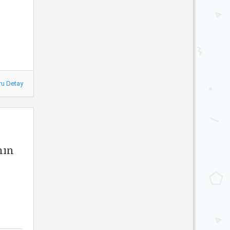
ru Detay
nın