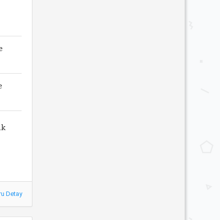
e
e
ak
ru Detay