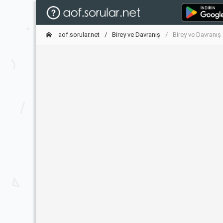
aof.sorular.net
Birey ve Davranış
Birey ve Davranı