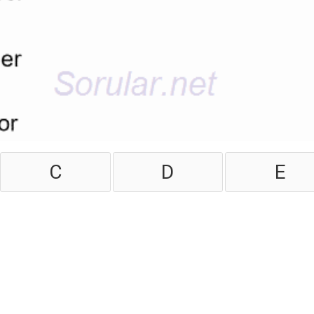
C
D
E