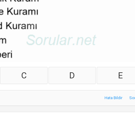
C
D
E
Hata Bildir
So