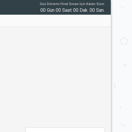
Güz Dönemi Final Sınavı İçin Kalan Süre:
00 Gün 00 Saat 00 Dak. 00 San.