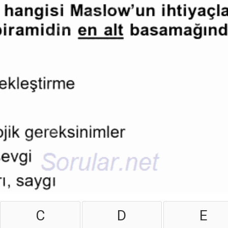
C
D
E