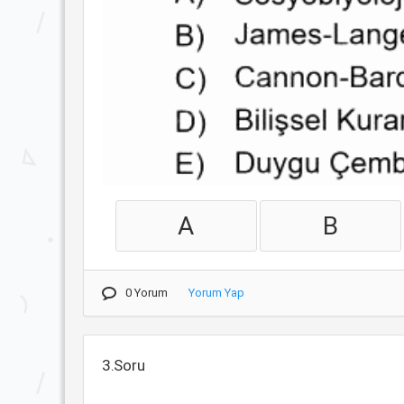
A
B
0 Yorum
Yorum Yap
3.Soru