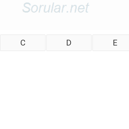
C
D
E