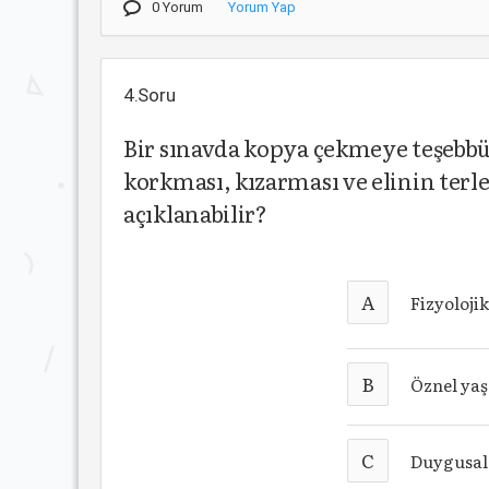
0 Yorum
Yorum Yap
4.Soru
Bir sınavda kopya çekmeye teşebbüs
korkması, kızarması ve elinin terl
açıklanabilir?
A
Fizyolojik
B
Öznel yaş
C
Duygusal