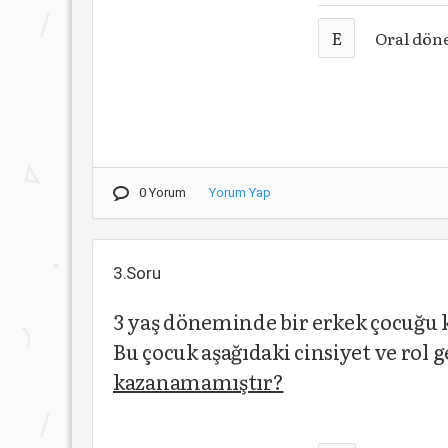
E
Oral dö
0 Yorum
Yorum Yap
3.Soru
3 yaş döneminde bir erkek çocuğu 
Bu çocuk aşağıdaki cinsiyet ve rol
kazanamamıştır?