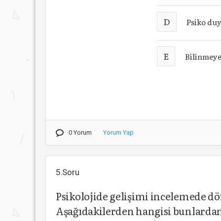
D
Psiko du
E
Bilinmey
0 Yorum
Yorum Yap
5.Soru
Psikolojide gelişimi incelemede dör
Aşağıdakilerden hangisi bunlardan