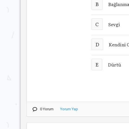
B
Bağlanm
C
Sevgi
D
Kendini 
E
Dürtü
0 Yorum
Yorum Yap