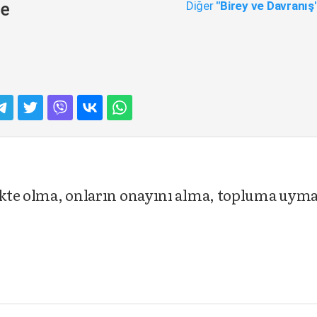
Diğer
"Birey ve Davranış
me
likte olma, onların onayını alma, topluma uym