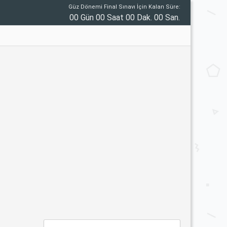
Güz Dönemi Final Sınavı İçin Kalan Süre:
00 Gün 00 Saat 00 Dak. 00 San.