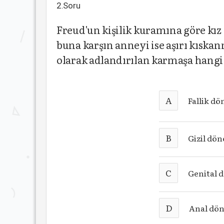
2.Soru
Freud'un kişilik kuramına göre kı
buna karşın anneyi ise aşırı kıska
olarak adlandırılan karmaşa hangi 
A
Fallik d
B
Gizil dö
C
Genital 
D
Anal dö