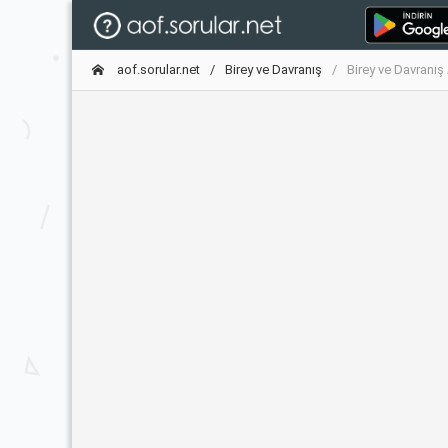
aof.sorular.net
Birey ve Davranış
Birey ve Davranış