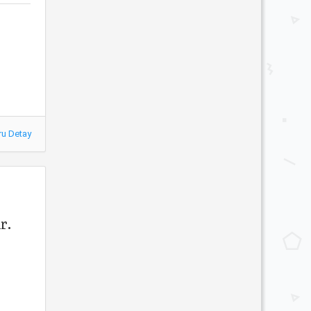
ru Detay
r.