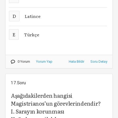
D
Latince
E
Türkçe
0 Yorum
Yorum Yap
Hata Bildir
Soru Detay
17.Soru
Aşağıdakilerden hangisi
Magistrianos’un görevlerindendir?
I. Sarayın korunması