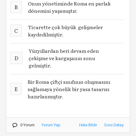
Onun yönetiminde Roma en parlak
B
dönemini yaşamıştır.
Ticarette çok büyük gelişmeler
C
kaydedilmiştir.
Yüzyıllardan beri devam eden
D
çekişme ve kargaşanın sonu
gelmiştir.
Bir Roma çiftçi sınıfının oluşmasını
E
sağlamaya yönelik bir yasa tasarısı
hazırlanmıştır.
0 Yorum
Yorum Yap
Hata Bildir
Soru Detay