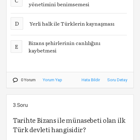
C
yönetimini benimsemesi
D
Yerli halk ile Türklerin kaynaşması
Bizans şehirlerinin canlılığını
E
kaybetmesi
0 Yorum
Yorum Yap
Hata Bildir
Soru Detay
3.Soru
Tarihte Bizans ile münasebeti olan ilk
Türk devleti hangisidir?