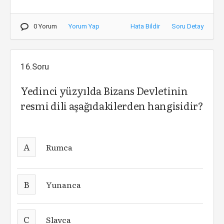
0 Yorum
Yorum Yap
Hata Bildir
Soru Detay
16.Soru
Yedinci yüzyılda Bizans Devletinin
resmi dili aşağıdakilerden hangisidir?
A
Rumca
B
Yunanca
C
Slavca