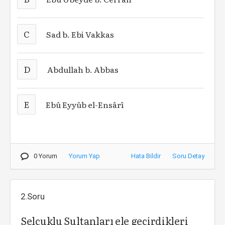
C
Sad b. Ebi Vakkas
D
Abdullah b. Abbas
E
Ebû Eyyûb el-Ensârî
0 Yorum
Yorum Yap
Hata Bildir
Soru Detay
2.Soru
Selçuklu Sultanları ele geçirdikleri