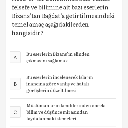
felsefe ve bilimine ait bazı eserlerin
Bizans’tan Bağdat’a getirtilmesindeki
temel amaç aşağıdakilerden
hangisidir?
Bu eserlerin Bizans’ın elinden
A
çıkmasını sağlamak
Bu eserlerin incelenerek İsla^m
B
inancına göre yanlış ve hatalı
görüşlerin düzeltilmesi
Müslümanların kendilerinden önceki
C
bilim ve düşünce mirasından
faydalanmak istemeleri