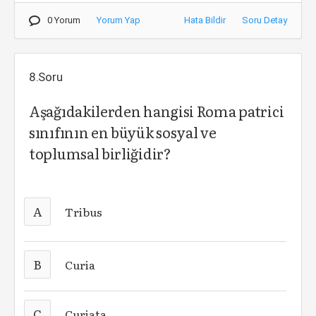
0 Yorum
Yorum Yap
Hata Bildir
Soru Detay
8.Soru
Aşağıdakilerden hangisi Roma patrici
sınıfının en büyük sosyal ve
toplumsal birliğidir?
A
Tribus
B
Curia
C
Curiata