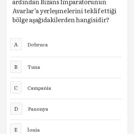
ardından Bizans İmparatorunun
Avarlar’a yerleşmelerini teklif ettiği
bölge aşağıdakilerden hangisidir?
A
Dobruca
B
Tuna
C
Campania
D
Panonya
E
İonia