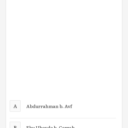
A
Abdurrahman b. Avf
B
Ebu Ubeyde b. Cerrah