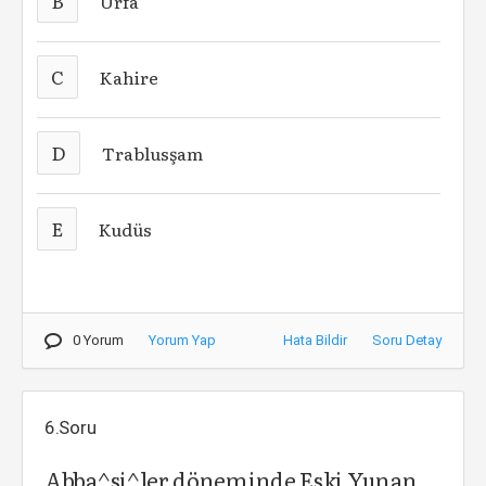
B
Urfa
C
Kahire
D
Trablusşam
E
Kudüs
0 Yorum
Yorum Yap
Hata Bildir
Soru Detay
6.Soru
Abba^si^ler döneminde Eski Yunan