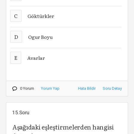
C
Göktürkler
D
Ogur Boyu
E
Avarlar
0 Yorum
Yorum Yap
Hata Bildir
Soru Detay
15.Soru
Aşağıdaki eşleştirmelerden hangisi