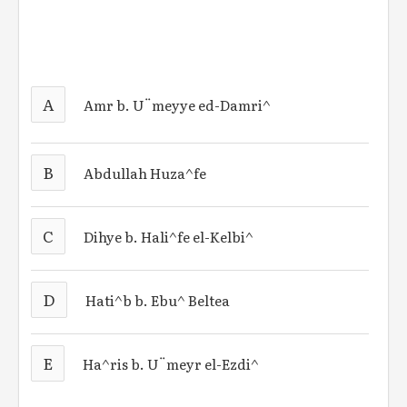
A
Amr b. U¨meyye ed-Damri^
B
Abdullah Huza^fe
C
Dihye b. Hali^fe el-Kelbi^
D
Hati^b b. Ebu^ Beltea
E
Ha^ris b. U¨meyr el-Ezdi^