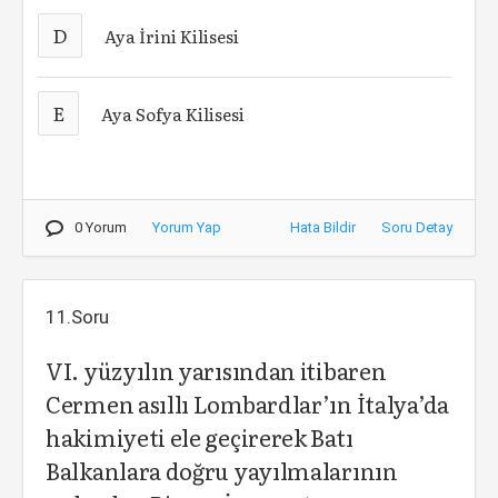
D
Aya İrini Kilisesi
E
Aya Sofya Kilisesi
0 Yorum
Yorum Yap
Hata Bildir
Soru Detay
11.Soru
VI. yüzyılın yarısından itibaren
Cermen asıllı Lombardlar’ın İtalya’da
hakimiyeti ele geçirerek Batı
Balkanlara doğru yayılmalarının