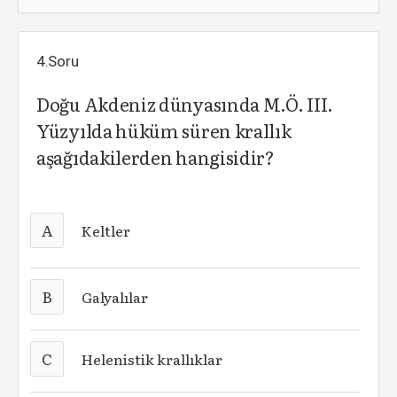
4.Soru
Doğu Akdeniz dünyasında M.Ö. III.
Yüzyılda hüküm süren krallık
aşağıdakilerden hangisidir?
A
Keltler
B
Galyalılar
C
Helenistik krallıklar