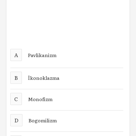
A
Pavlikanizm
B
İkonoklazma
C
Monofizm
D
Bogomilizm