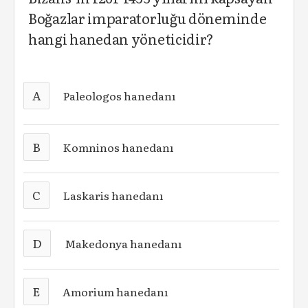
Boğazlar imparatorluğu döneminde
hangi hanedan yöneticidir?
A
Paleologos hanedanı
B
Komninos hanedanı
C
Laskaris hanedanı
D
Makedonya hanedanı
E
Amorium hanedanı