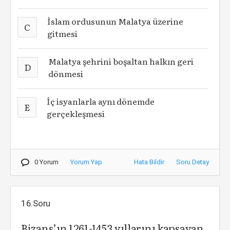
İslam ordusunun Malatya üzerine
C
gitmesi
Malatya şehrini boşaltan halkın geri
D
dönmesi
İç isyanlarla aynı dönemde
E
gerçekleşmesi
0 Yorum
Yorum Yap
Hata Bildir
Soru Detay
16.Soru
Bizans’ın 1261-1453 yıllarını kapsayan