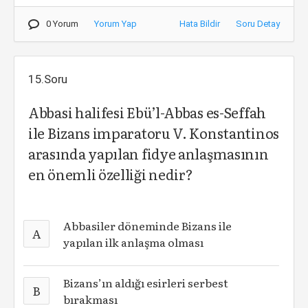
0 Yorum
Yorum Yap
Hata Bildir
Soru Detay
15.Soru
Abbasi halifesi Ebü’l-Abbas es-Seffah
ile Bizans imparatoru V. Konstantinos
arasında yapılan fidye anlaşmasının
en önemli özelliği nedir?
Abbasiler döneminde Bizans ile
A
yapılan ilk anlaşma olması
Bizans’ın aldığı esirleri serbest
B
bırakması