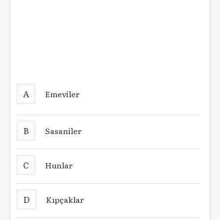
A
Emeviler
B
Sasaniler
C
Hunlar
D
Kıpçaklar