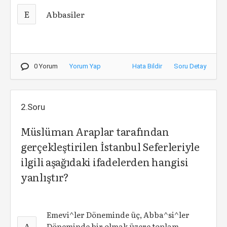
E
Abbasiler
0 Yorum
Yorum Yap
Hata Bildir
Soru Detay
2.Soru
Müslüman Araplar tarafından
gerçekleştirilen İstanbul Seferleriyle
ilgili aşağıdaki ifadelerden hangisi
yanlıştır?
Emevi^ler Döneminde üç, Abba^si^ler
A
Döneminde bir olmak üzere toplam