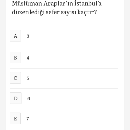
Müslüman Araplar’ın İstanbul’a
düzenlediği sefer sayısı kaçtır?
A
3
B
4
C
5
D
6
E
7