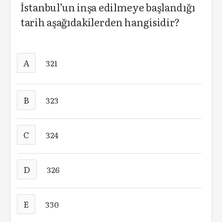
İstanbul’un inşa edilmeye başlandığı
tarih aşağıdakilerden hangisidir?
A
321
B
323
C
324
D
326
E
330