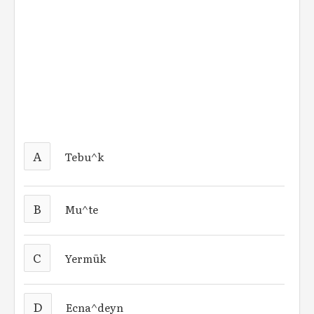
A
Tebu^k
B
Mu^te
C
Yermük
D
Ecna^deyn