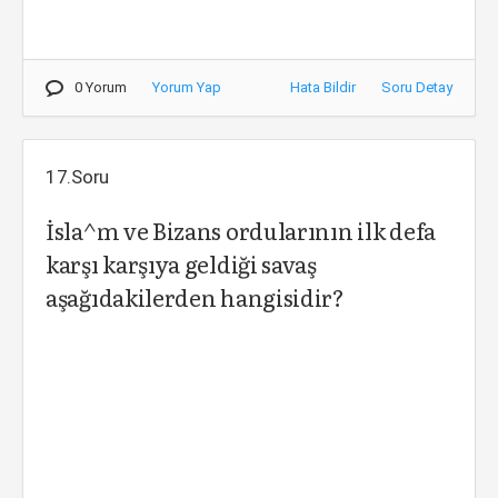
0 Yorum
Yorum Yap
Hata Bildir
Soru Detay
17.Soru
İsla^m ve Bizans ordularının ilk defa
karşı karşıya geldiği savaş
aşağıdakilerden hangisidir?