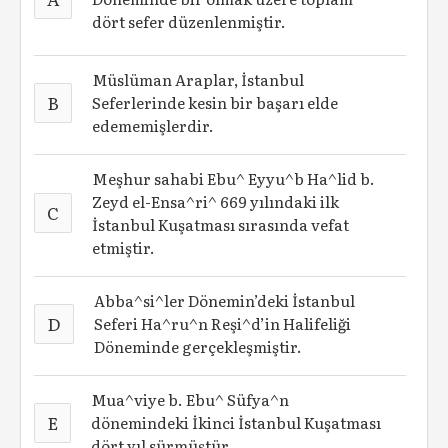
dört sefer düzenlenmiştir.
Müslüman Araplar, İstanbul
B
Seferlerinde kesin bir başarı elde
edememişlerdir.
Meşhur sahabi Ebu^ Eyyu^b Ha^lid b.
Zeyd el-Ensa^ri^ 669 yılındaki ilk
C
İstanbul Kuşatması sırasında vefat
etmiştir.
Abba^si^ler Dönemin’deki İstanbul
D
Seferi Ha^ru^n Reşi^d’in Halifeliği
Döneminde gerçekleşmiştir.
Mua^viye b. Ebu^ Süfya^n
E
dönemindeki İkinci İstanbul Kuşatması
dört yıl sürmüştür.