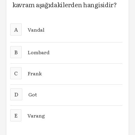
kavram aşağıdakilerden hangisidir?
A
Vandal
B
Lombard
C
Frank
D
Got
E
Varang