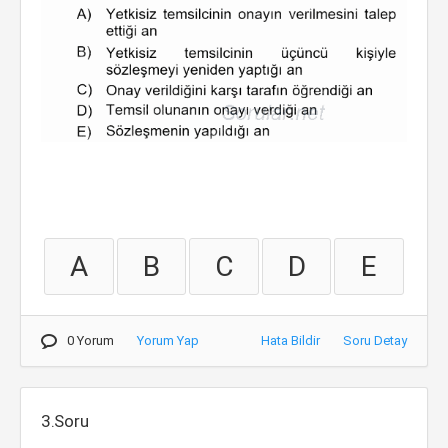
A
B
C
D
E
0 Yorum
Yorum Yap
Hata Bildir
Soru Detay
3.Soru