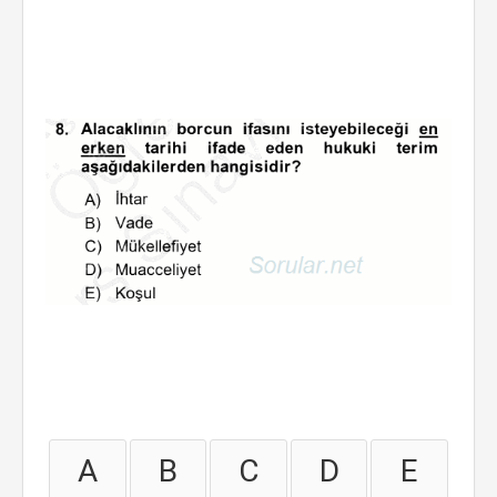
A
B
C
D
E