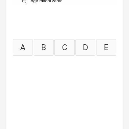
A
B
C
D
E