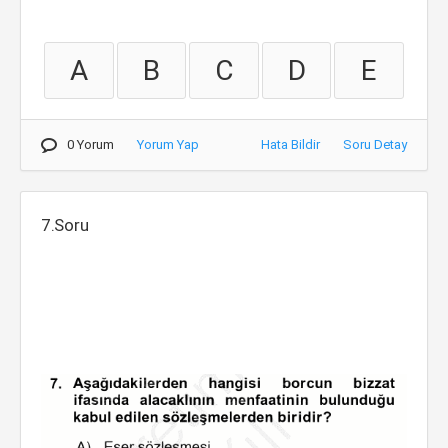
A
B
C
D
E
0 Yorum
Yorum Yap
Hata Bildir
Soru Detay
7.Soru