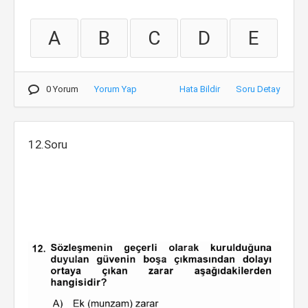
A
B
C
D
E
0 Yorum
Yorum Yap
Hata Bildir
Soru Detay
12.Soru