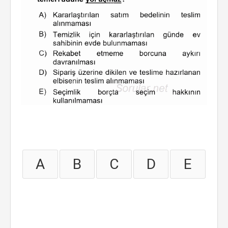
A
B
C
D
E