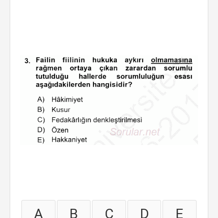
A
B
C
D
E