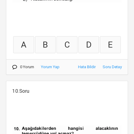
A
B
C
D
E
0 Yorum
Yorum Yap
Hata Bildir
Soru Detay
10.Soru