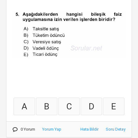
A
B
C
D
E
0 Yorum
Yorum Yap
Hata Bildir
Soru Detay