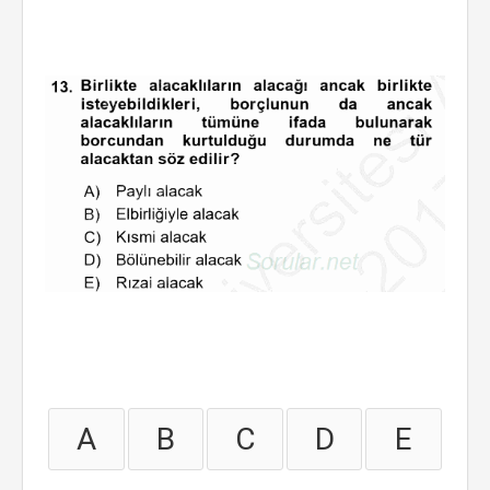
A
B
C
D
E