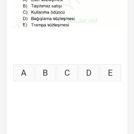
A
B
C
D
E