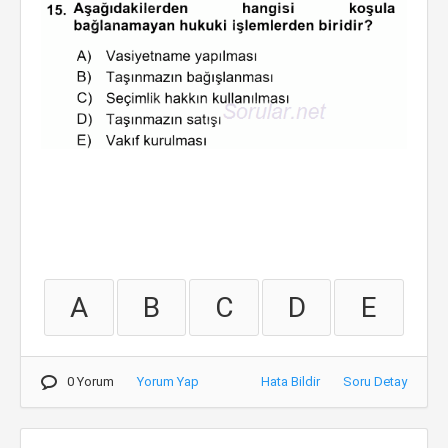
A
B
C
D
E
0 Yorum
Yorum Yap
Hata Bildir
Soru Detay