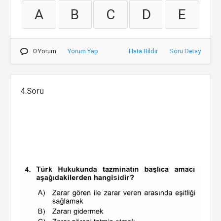
A
B
C
D
E
0 Yorum
Yorum Yap
Hata Bildir
Soru Detay
4.Soru