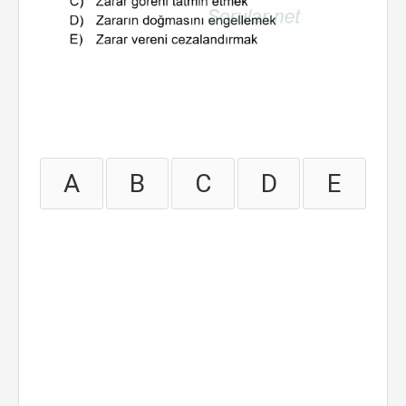
A
B
C
D
E