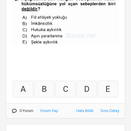
A
B
C
D
E
0 Yorum
Yorum Yap
Hata Bildir
Soru Detay