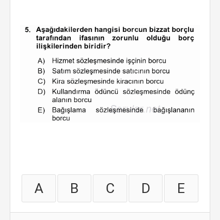
A
B
C
D
E