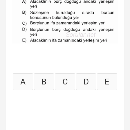
A
B
C
D
E