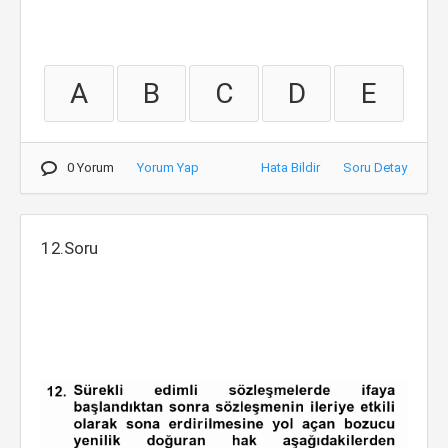
A
B
C
D
E
0 Yorum
Yorum Yap
Hata Bildir
Soru Detay
12.Soru