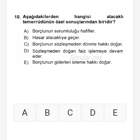
A
B
C
D
E