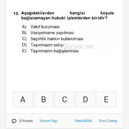
A
B
C
D
E
0 Yorum
Yorum Yap
Hata Bildir
Soru Detay