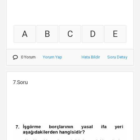
A
B
C
D
E
0 Yorum
Yorum Yap
Hata Bildir
Soru Detay
7.Soru