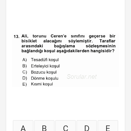
A
B
C
D
E