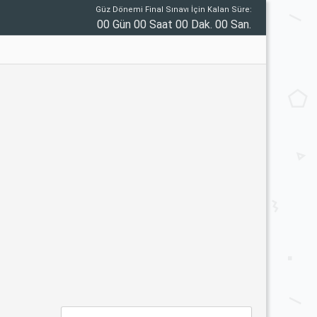
Güz Dönemi Final Sınavı İçin Kalan Süre:
00 Gün 00 Saat 00 Dak. 00 San.