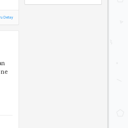
ru Detay
an
 ne