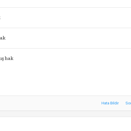
k
hak
ış hak
Hata Bildir
So