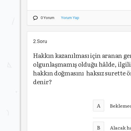
0 Yorum
Yorum Yap
2.Soru
Hakkın kazanılması için aranan g
olgunlaşmamış olduğu hâlde, ilgil
hakkın doğmasını haksız surette ö
denir?
A
Bekleme
B
Alacak h