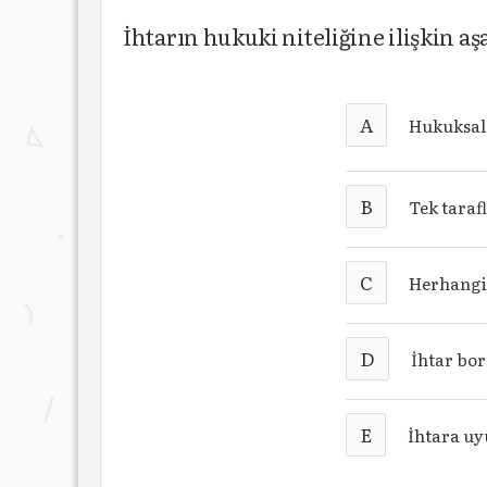
İhtarın hukuki niteliğine ilişkin a
A
Hukuksal 
B
Tek taraf
C
Herhangi 
D
İhtar bor
E
İhtara uy