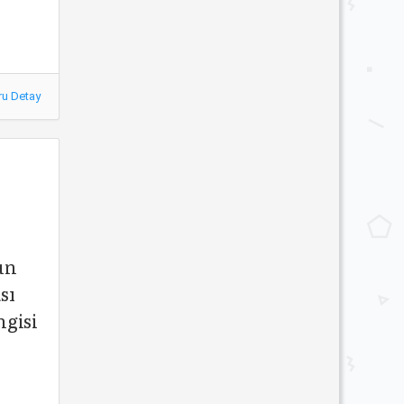
ru Detay
un
sı
ngisi