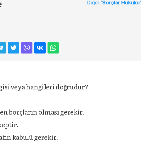
Diğer
"Borçlar Hukuku
e
ngisi veya hangileri doğrudur?
sten borçların olması gerekir.
beptir.
rafın kabulü gerekir.