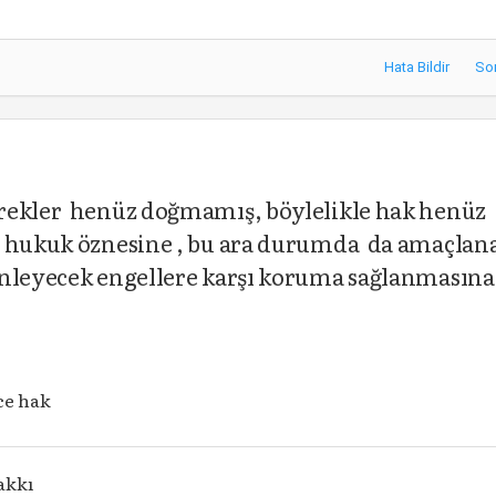
Hata Bildir
So
erekler henüz doğmamış, böylelikle hak henüz
i hukuk öznesine , bu ara durumda da amaçlan
nleyecek engellere karşı koruma sağlanmasına
ce hak
akkı