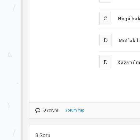
C
Nispi ha
D
Mutlak 
E
Kazanılm
0 Yorum
Yorum Yap
3.Soru