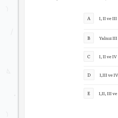
A
I, II ve III
B
Yalnız III
C
I, II ve IV
D
I,III ve I
E
I,II, III ve