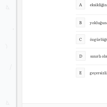
A
eksikliği
B
yokluğu
C
özgürlüğ
D
sınırlı o
E
geçersizl