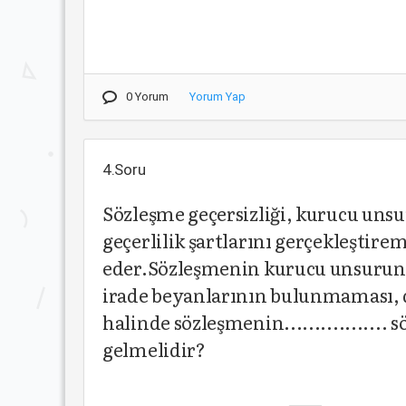
0 Yorum
Yorum Yap
4.Soru
Sözleşme geçersizliği, kurucu un
geçerlilik şartlarını gerçekleşti
eder.Sözleşmenin kurucu unsurunu t
irade beyanlarının bulunmaması, d
halinde sözleşmenin.................
gelmelidir?