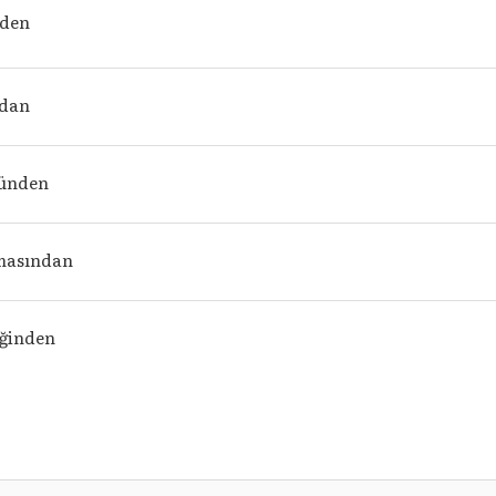
nden
ndan
ünden
lmasından
iğinden