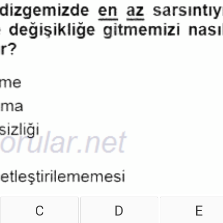
C
D
E