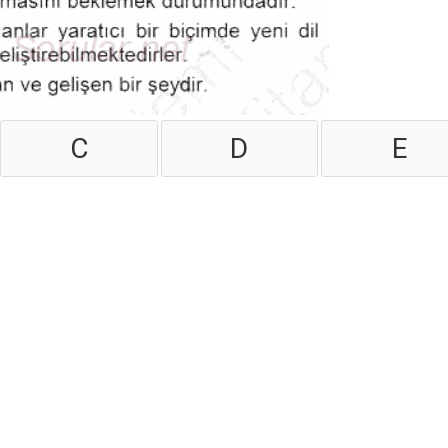
C
D
E