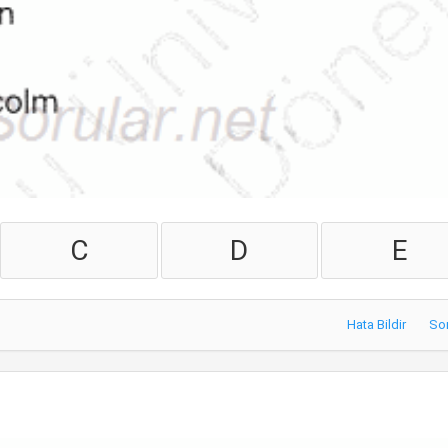
C
D
E
Hata Bildir
So