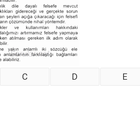
C
D
E