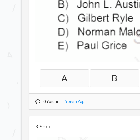
A
B
0 Yorum
Yorum Yap
3.Soru