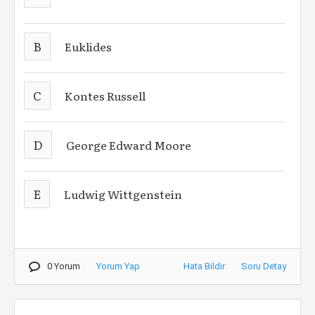
B
Euklides
C
Kontes Russell
D
George Edward Moore
E
Ludwig Wittgenstein
0 Yorum
Yorum Yap
Hata Bildir
Soru Detay