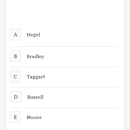
A
Hegel
B
Bradley
C
Taggart
D
Russell
E
Moore