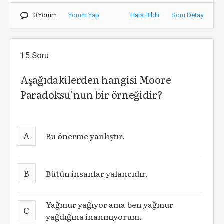
0 Yorum
Yorum Yap
Hata Bildir
Soru Detay
15.Soru
Aşağıdakilerden hangisi Moore
Paradoksu’nun bir örneğidir?
A
Bu önerme yanlıştır.
B
Bütün insanlar yalancıdır.
Yağmur yağıyor ama ben yağmur
C
yağdığına inanmıyorum.