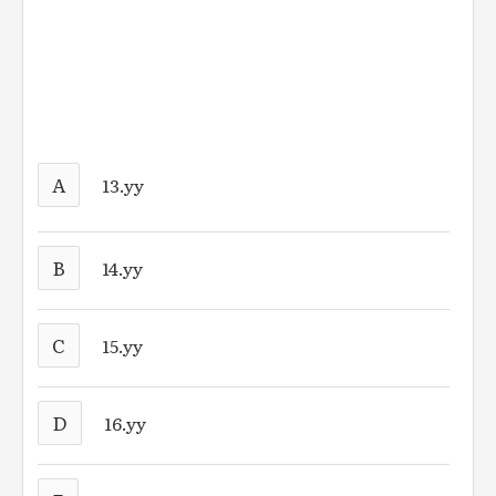
A
13.yy
B
14.yy
C
15.yy
D
16.yy