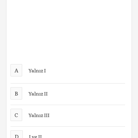
A
Yalnız I
B
Yalnız II
C
Yalnız III
D
I ve II