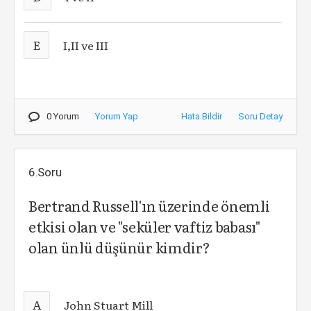
E
I,II ve III
0 Yorum
Yorum Yap
Hata Bildir
Soru Detay
6.Soru
Bertrand Russell'ın üzerinde önemli
etkisi olan ve "seküler vaftiz babası"
olan ünlü düşünür kimdir?
A
John Stuart Mill