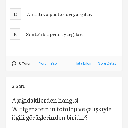
D
Analitik a posteriori yargılar.
E
Sentetik a priori yargılar.
0 Yorum
Yorum Yap
Hata Bildir
Soru Detay
3.Soru
Aşağıdakilerden hangisi
Wittgenstein'ın totoloji ve çelişkiyle
ilgili görüşlerinden biridir?