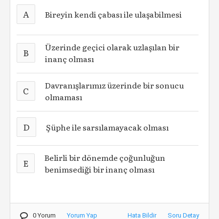
A
Bireyin kendi çabası ile ulaşabilmesi
Üzerinde geçici olarak uzlaşılan bir
B
inanç olması
Davranışlarımız üzerinde bir sonucu
C
olmaması
D
Şüphe ile sarsılamayacak olması
Belirli bir dönemde çoğunluğun
E
benimsediği bir inanç olması
0 Yorum
Yorum Yap
Hata Bildir
Soru Detay