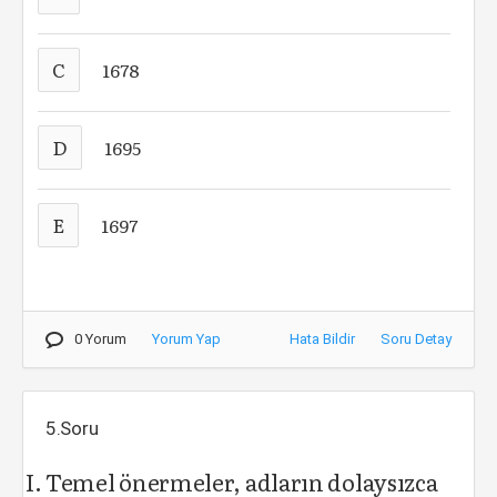
C
1678
D
1695
E
1697
0 Yorum
Yorum Yap
Hata Bildir
Soru Detay
5.Soru
Temel önermeler, adların dolaysızca