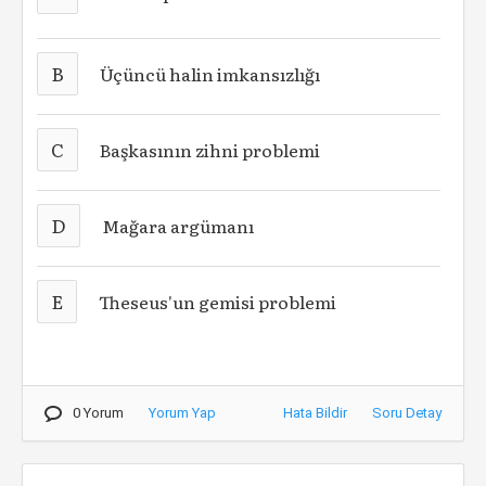
B
Üçüncü halin imkansızlığı
C
Başkasının zihni problemi
D
Mağara argümanı
E
Theseus'un gemisi problemi
0 Yorum
Yorum Yap
Hata Bildir
Soru Detay