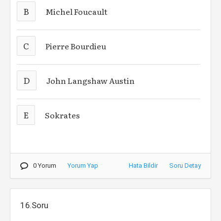
B
Michel Foucault
C
Pierre Bourdieu
D
John Langshaw Austin
E
Sokrates
0 Yorum
Yorum Yap
Hata Bildir
Soru Detay
16.Soru