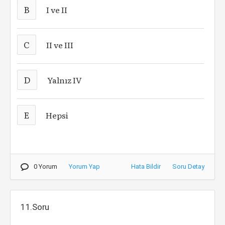
B
I ve II
C
II ve III
D
Yalnız IV
E
Hepsi
0 Yorum
Yorum Yap
Hata Bildir
Soru Detay
11.Soru