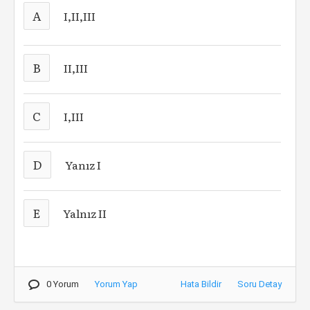
A
I,II,III
B
II,III
C
I,III
D
Yanız I
E
Yalnız II
0 Yorum
Yorum Yap
Hata Bildir
Soru Detay