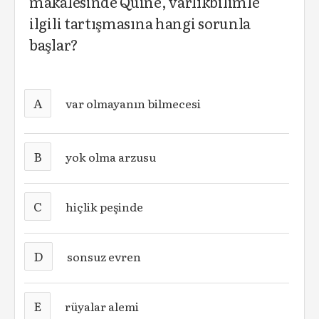
makalesinde Quine, varlıkbilimle
ilgili tartışmasına hangi sorunla
başlar?
A
var olmayanın bilmecesi
B
yok olma arzusu
C
hiçlik peşinde
D
sonsuz evren
E
rüyalar alemi