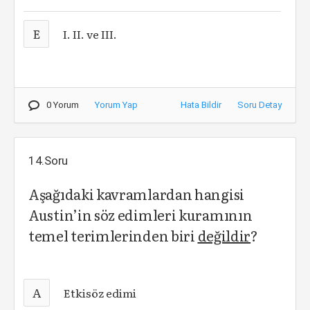
E
I. II. ve III.
0 Yorum
Yorum Yap
Hata Bildir
Soru Detay
14.Soru
Aşağıdaki kavramlardan hangisi
Austin’in söz edimleri kuramının
temel terimlerinden biri
değildir
?
A
Etkisöz edimi