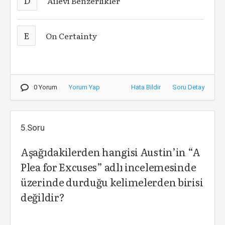
D
Ailevi Benzerlikler
E
On Certainty
0 Yorum
Yorum Yap
Hata Bildir
Soru Detay
5.Soru
Aşağıdakilerden hangisi Austin’in “A
Plea for Excuses” adlı incelemesinde
üzerinde durduğu kelimelerden birisi
değildir?