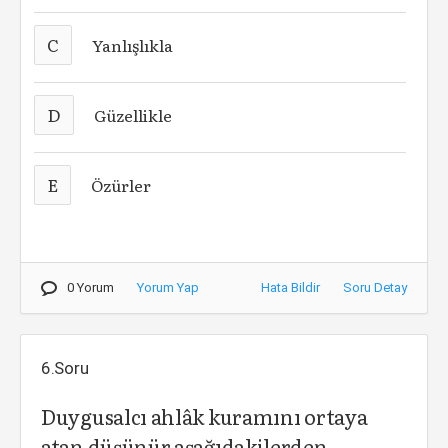
C
Yanlışlıkla
D
Güzellikle
E
Özürler
0 Yorum
Yorum Yap
Hata Bildir
Soru Detay
6.Soru
Duygusalcı ahlâk kuramını ortaya
atan düşünür aşağıdakilerden