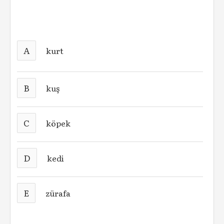
A
kurt
B
kuş
C
köpek
D
kedi
E
zürafa