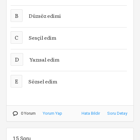
B
Düzsöz edimi
C
Sesçil edim
D
Yazısal edim
E
Sözsel edim
0 Yorum
Yorum Yap
Hata Bildir
Soru Detay
15.Soru