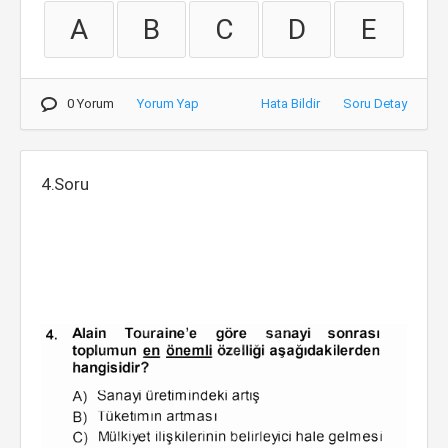
A
B
C
D
E
0 Yorum
Yorum Yap
Hata Bildir
Soru Detay
4.Soru