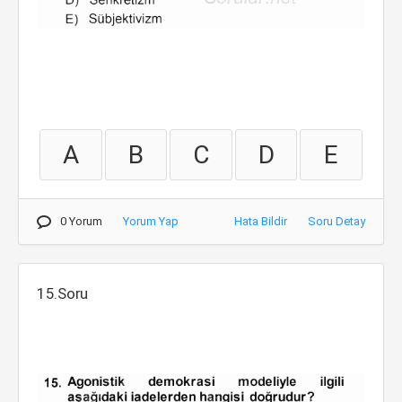
A
B
C
D
E
0 Yorum
Yorum Yap
Hata Bildir
Soru Detay
15.Soru