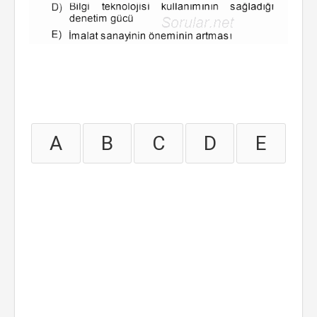
A
B
C
D
E