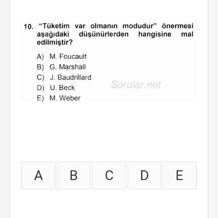
A
B
C
D
E