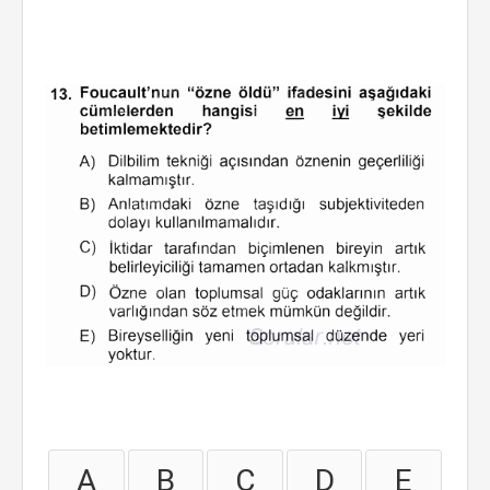
A
B
C
D
E