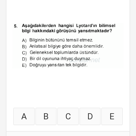
A
B
C
D
E