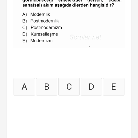
A
B
C
D
E