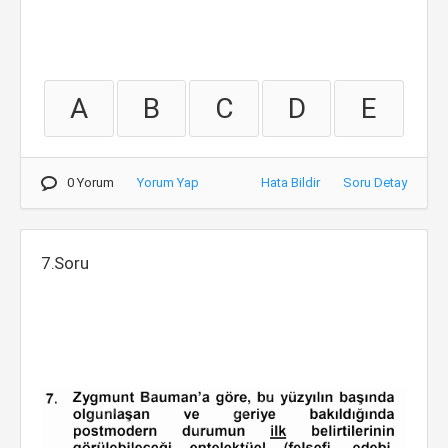
A
B
C
D
E
0 Yorum
Yorum Yap
Hata Bildir
Soru Detay
7.Soru