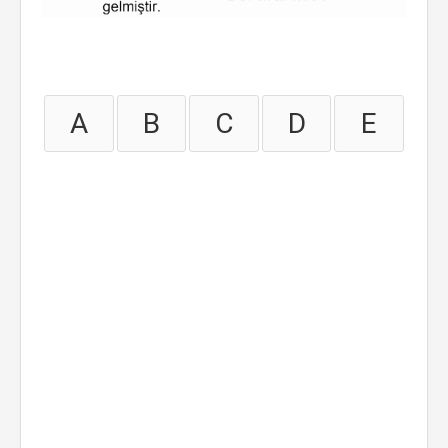
A
B
C
D
E