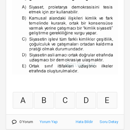
A
B
C
D
E
0 Yorum
Yorum Yap
Hata Bildir
Soru Detay