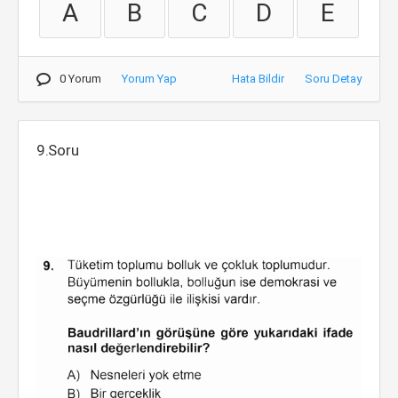
A
B
C
D
E
0 Yorum
Yorum Yap
Hata Bildir
Soru Detay
9.Soru