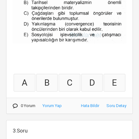
A
B
C
D
E
0 Yorum
Yorum Yap
Hata Bildir
Soru Detay
3.Soru