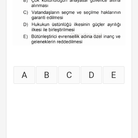
A
B
C
D
E