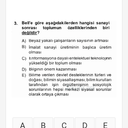
A
B
C
D
E