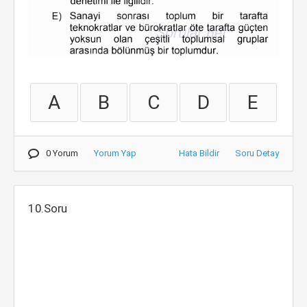
A
B
C
D
E
0 Yorum
Yorum Yap
Hata Bildir
Soru Detay
10.Soru