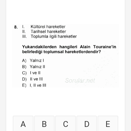
A
B
C
D
E