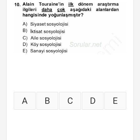
A
B
C
D
E