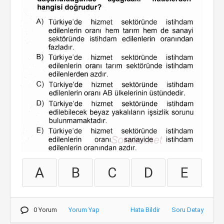
A
B
C
D
E
0 Yorum
Yorum Yap
Hata Bildir
Soru Detay