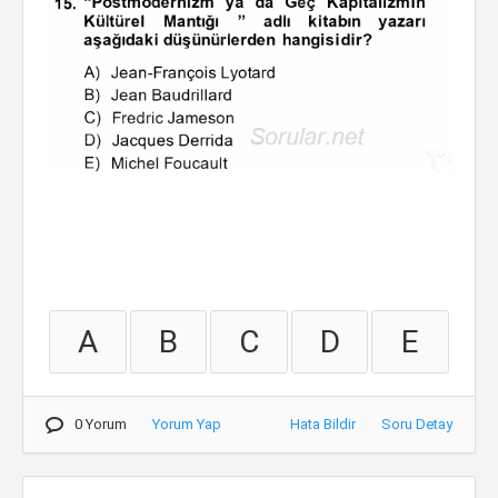
A
B
C
D
E
0 Yorum
Yorum Yap
Hata Bildir
Soru Detay