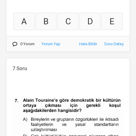
A
B
C
D
E
0 Yorum
Yorum Yap
Hata Bildir
Soru Detay
7.Soru