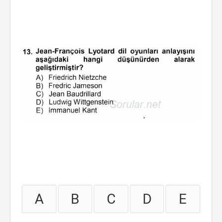
A
B
C
D
E