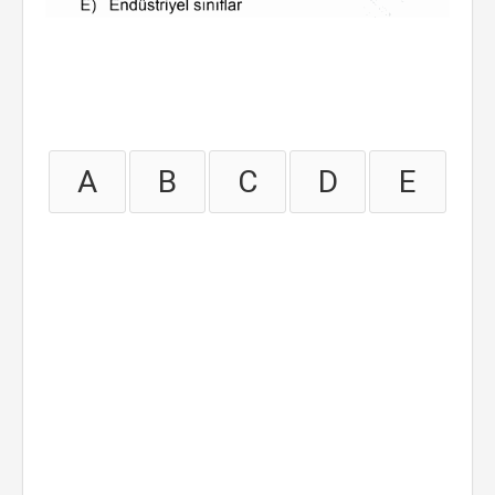
A
B
C
D
E