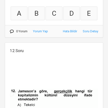
A
B
C
D
E
0 Yorum
Yorum Yap
Hata Bildir
Soru Detay
12.Soru