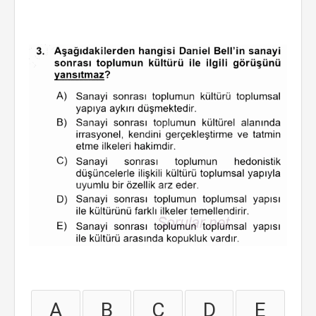
A
B
C
D
E