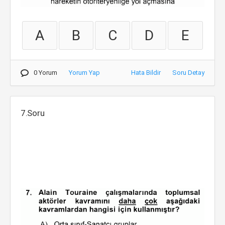
A
B
C
D
E
0 Yorum
Yorum Yap
Hata Bildir
Soru Detay
7.Soru