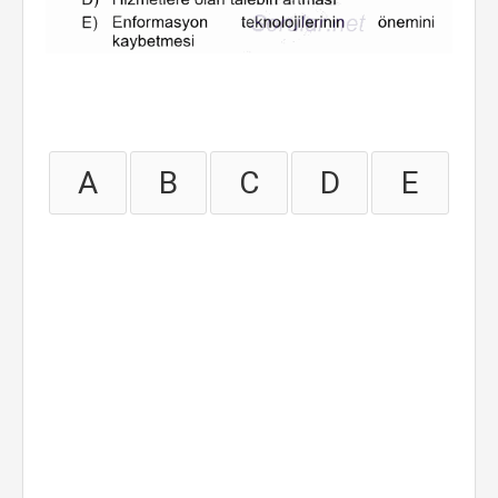
A
B
C
D
E