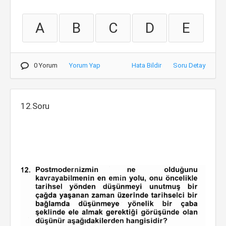
A
B
C
D
E
0 Yorum
Yorum Yap
Hata Bildir
Soru Detay
12.Soru