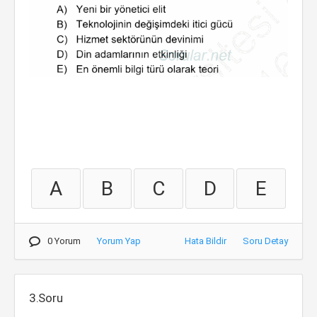
A
B
C
D
E
0 Yorum
Yorum Yap
Hata Bildir
Soru Detay
3.Soru