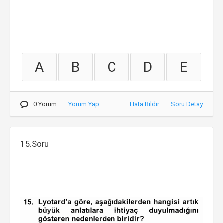
A
B
C
D
E
0 Yorum
Yorum Yap
Hata Bildir
Soru Detay
15.Soru