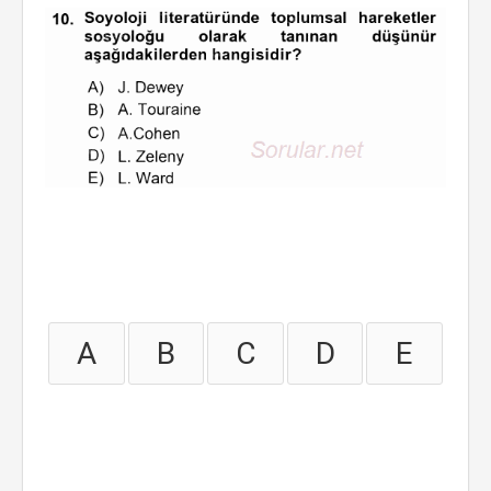
A
B
C
D
E