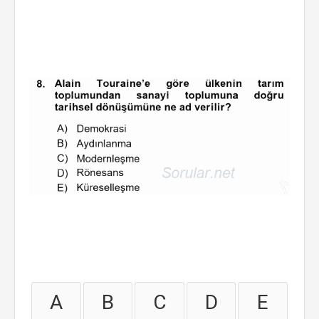
A
B
C
D
E