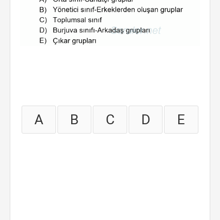
A
B
C
D
E