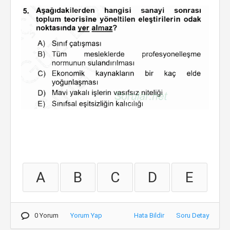
A
B
C
D
E
0 Yorum
Yorum Yap
Hata Bildir
Soru Detay