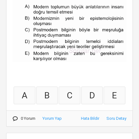
A
B
C
D
E
0 Yorum
Yorum Yap
Hata Bildir
Soru Detay