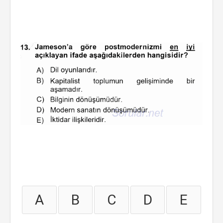
A
B
C
D
E