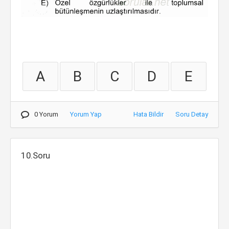
A
B
C
D
E
0 Yorum
Yorum Yap
Hata Bildir
Soru Detay
10.Soru