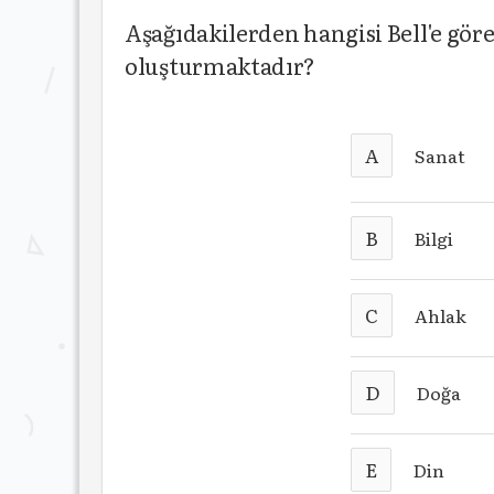
Aşağıdakilerden hangisi Bell'e gö
oluşturmaktadır?
A
Sanat
B
Bilgi
C
Ahlak
D
Doğa
E
Din