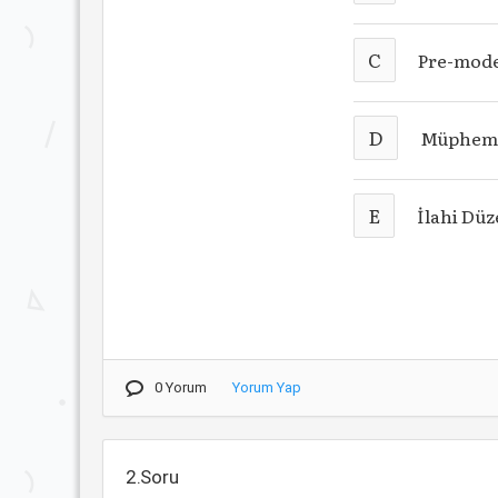
C
Pre-mod
D
Müphem
E
İlahi Dü
0 Yorum
Yorum Yap
2.Soru