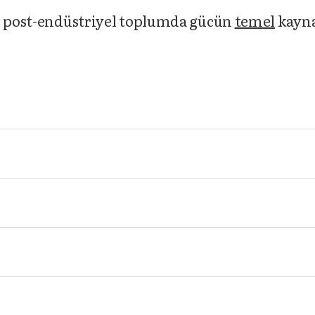
re post-endüstriyel toplumda gücün
temel
kayna