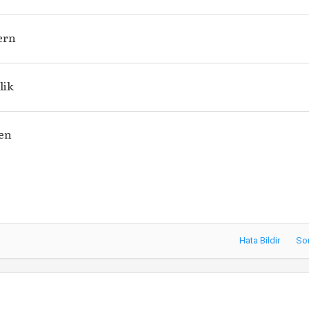
ern
lik
zen
Hata Bildir
So