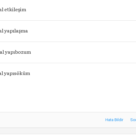
l etkileşim
l yapılaşma
al yapıbozum
al yapısöküm
Hata Bildir
So