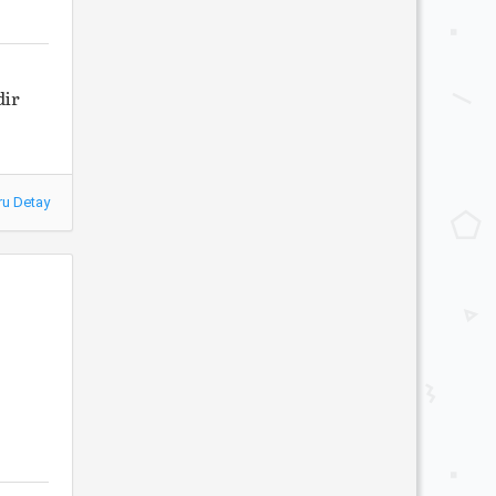
dir
ru Detay