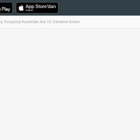
 Sosyoloji Kuramları Ara 15. Deneme Sınavı