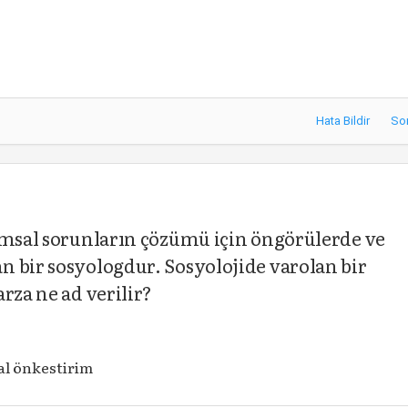
Hata Bildir
So
umsal sorunların çözümü için öngörülerde ve
 bir sosyologdur. Sosyolojide varolan bir
rza ne ad verilir?
l önkestirim