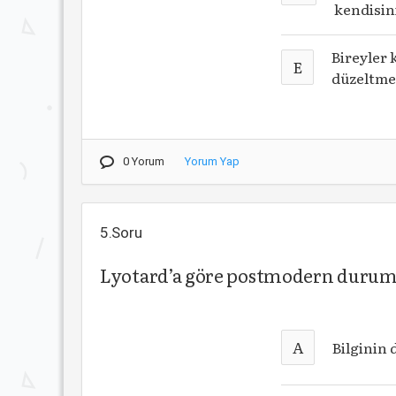
kendisin
Bireyler 
E
düzeltme
0 Yorum
Yorum Yap
5.Soru
Lyotard’a göre postmodern durumu
A
Bilginin