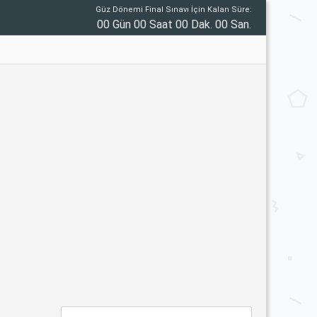
Güz Dönemi Final Sınavı İçin Kalan Süre:
00 Gün 00 Saat 00 Dak. 00 San.