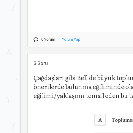
0 Yorum
Yorum Yap
3.Soru
Çağdaşları gibi Bell de büyük topl
önerilerde bulunma eğiliminde olan
eğilimi/yaklaşımı temsil eden bu ta
A
Toplumsa