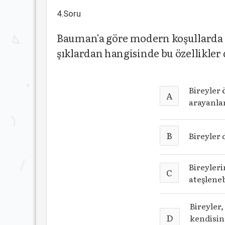
4.Soru
Bauman'a göre modern koşullarda ya
şıklardan hangisinde bu özellikler
Bireyler 
A
arayanla
B
Bireyler 
Bireyleri
C
ateşleneb
Bireyler
D
kendisin