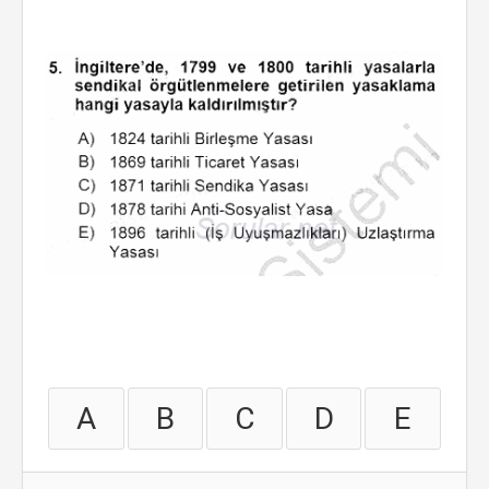
A
B
C
D
E