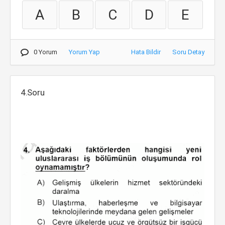
A
B
C
D
E
0 Yorum
Yorum Yap
Hata Bildir
Soru Detay
4.Soru