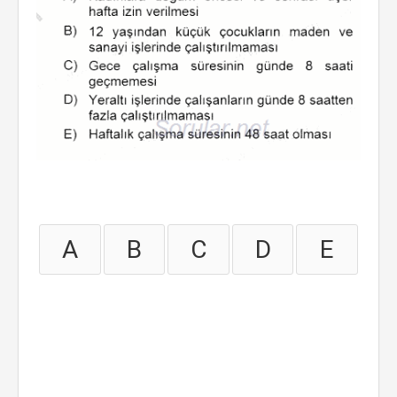
A
B
C
D
E