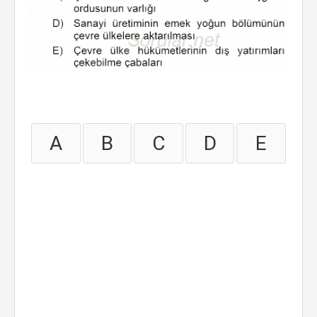
A
B
C
D
E