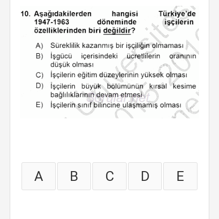
A
B
C
D
E