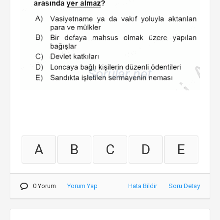
A
B
C
D
E
0 Yorum
Yorum Yap
Hata Bildir
Soru Detay