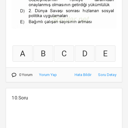
A
B
C
D
E
0 Yorum
Yorum Yap
Hata Bildir
Soru Detay
10.Soru