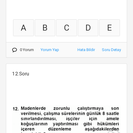
A
B
C
D
E
0 Yorum
Yorum Yap
Hata Bildir
Soru Detay
12.Soru