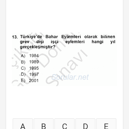
A
B
C
D
E