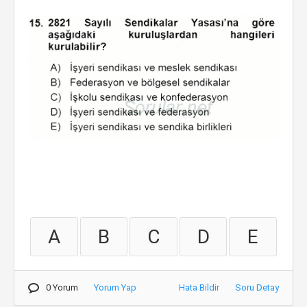
A
B
C
D
E
0 Yorum
Yorum Yap
Hata Bildir
Soru Detay