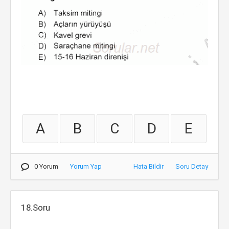
A
B
C
D
E
0 Yorum
Yorum Yap
Hata Bildir
Soru Detay
18.Soru