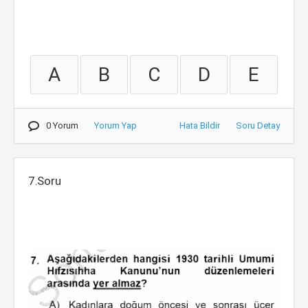
A
B
C
D
E
0 Yorum
Yorum Yap
Hata Bildir
Soru Detay
7.Soru