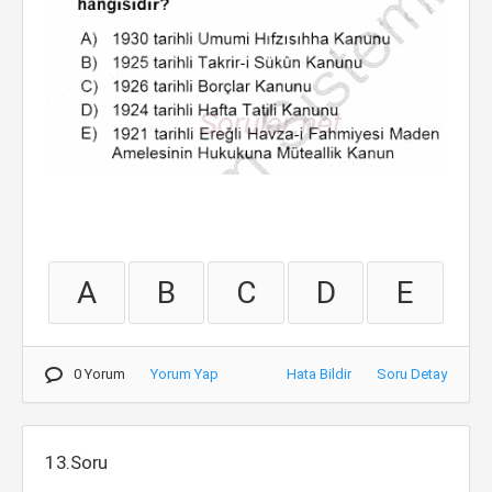
A
B
C
D
E
0 Yorum
Yorum Yap
Hata Bildir
Soru Detay
13.Soru