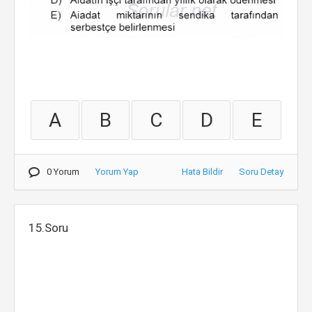
A
B
C
D
E
0 Yorum
Yorum Yap
Hata Bildir
Soru Detay
15.Soru