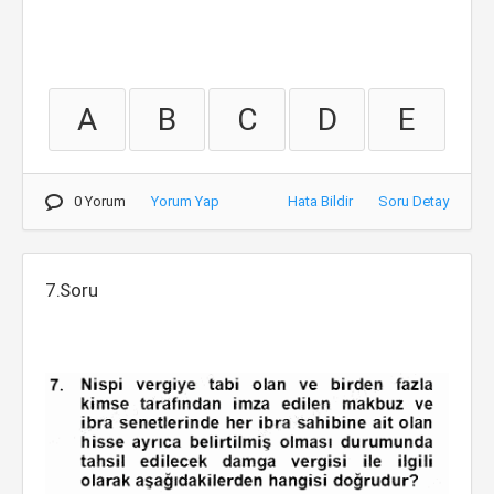
A
B
C
D
E
0 Yorum
Yorum Yap
Hata Bildir
Soru Detay
7.Soru