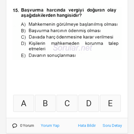
A
B
C
D
E
0 Yorum
Yorum Yap
Hata Bildir
Soru Detay