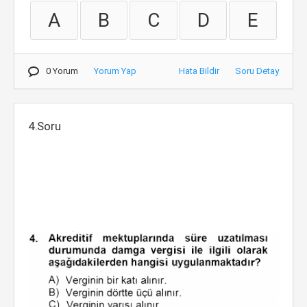
A
B
C
D
E
0 Yorum
Yorum Yap
Hata Bildir
Soru Detay
4.Soru