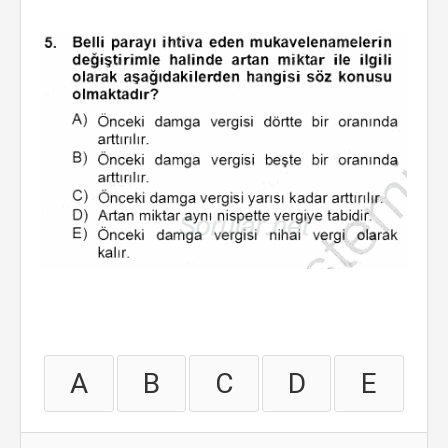
A
B
C
D
E