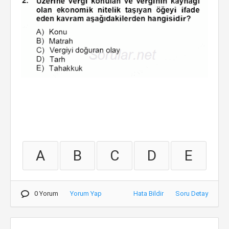
A
B
C
D
E
0 Yorum
Yorum Yap
Hata Bildir
Soru Detay