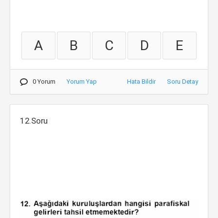
A
B
C
D
E
0 Yorum
Yorum Yap
Hata Bildir
Soru Detay
12.Soru