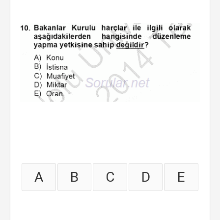
A
B
C
D
E