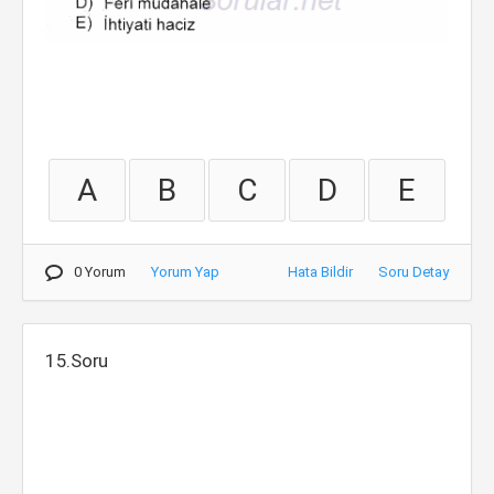
A
B
C
D
E
0 Yorum
Yorum Yap
Hata Bildir
Soru Detay
15.Soru