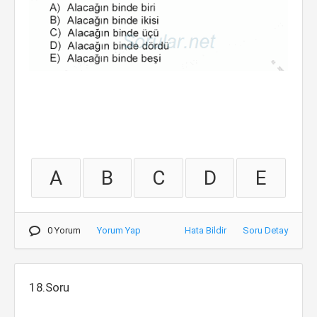
A
B
C
D
E
0 Yorum
Yorum Yap
Hata Bildir
Soru Detay
18.Soru