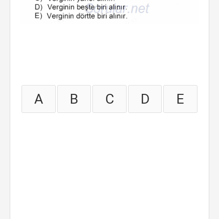
A
B
C
D
E