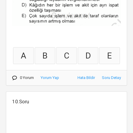
A
B
C
D
E
0 Yorum
Yorum Yap
Hata Bildir
Soru Detay
10.Soru