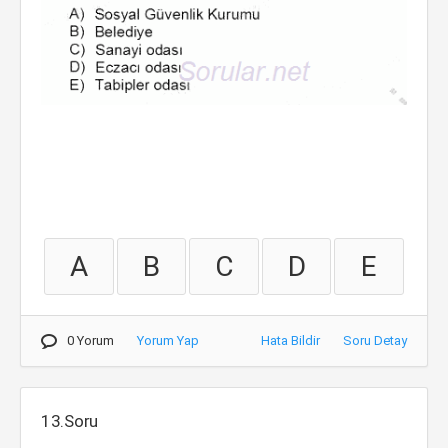
A
B
C
D
E
0 Yorum
Yorum Yap
Hata Bildir
Soru Detay
13.Soru