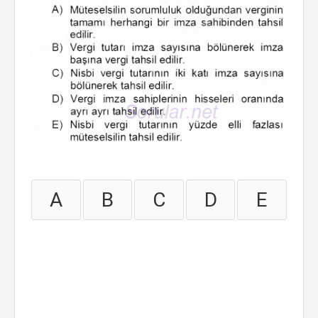
A
B
C
D
E