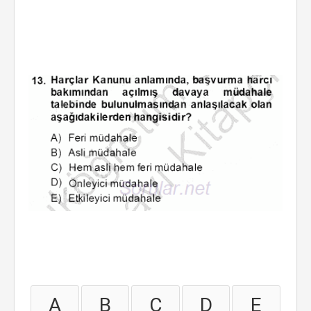
A
B
C
D
E