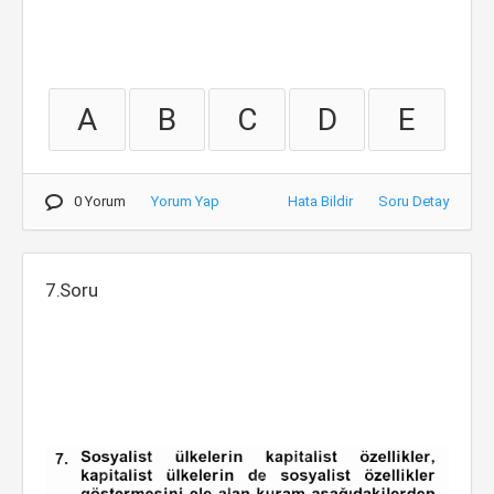
A
B
C
D
E
0 Yorum
Yorum Yap
Hata Bildir
Soru Detay
7.Soru