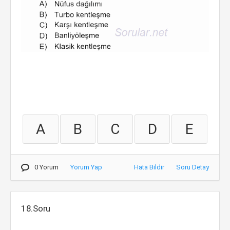
A
B
C
D
E
0 Yorum
Yorum Yap
Hata Bildir
Soru Detay
18.Soru