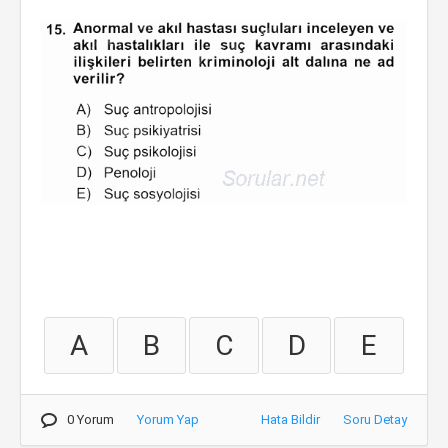
A
B
C
D
E
0 Yorum
Yorum Yap
Hata Bildir
Soru Detay