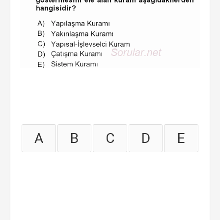
A
B
C
D
E