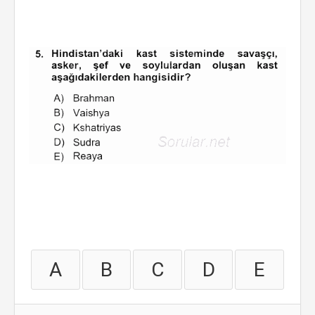
A
B
C
D
E