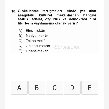
A
B
C
D
E