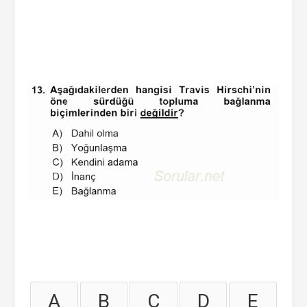
A
B
C
D
E