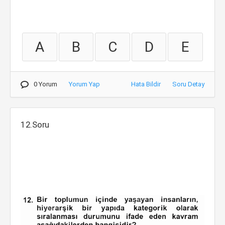
A
B
C
D
E
0 Yorum
Yorum Yap
Hata Bildir
Soru Detay
12.Soru