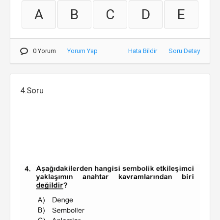
A
B
C
D
E
0 Yorum
Yorum Yap
Hata Bildir
Soru Detay
4.Soru