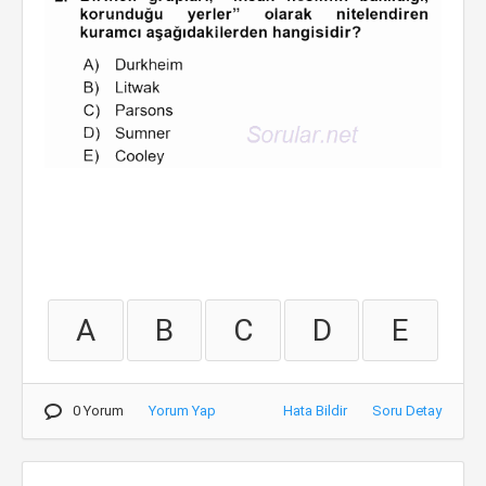
A
B
C
D
E
0 Yorum
Yorum Yap
Hata Bildir
Soru Detay