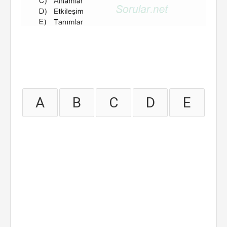
A
B
C
D
E