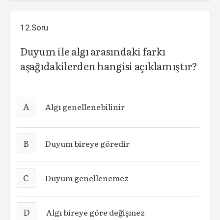
12.Soru
Duyum ile algı arasındaki farkı
aşağıdakilerden hangisi açıklamıştır?
A
Algı genellenebilinir
B
Duyum bireye göredir
C
Duyum genellenemez
D
Algı bireye göre değişmez