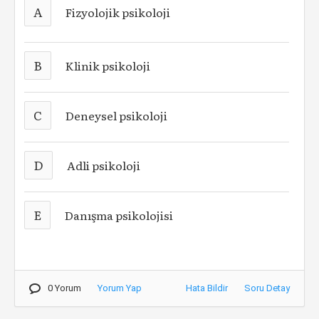
A
Fizyolojik psikoloji
B
Klinik psikoloji
C
Deneysel psikoloji
D
Adli psikoloji
E
Danışma psikolojisi
0 Yorum
Yorum Yap
Hata Bildir
Soru Detay