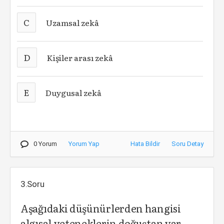
C
Uzamsal zekâ
D
Kişiler arası zekâ
E
Duygusal zekâ
0 Yorum
Yorum Yap
Hata Bildir
Soru Detay
3.Soru
Aşağıdaki düşünürlerden hangisi
algısal yeteneklerin doğuştan var