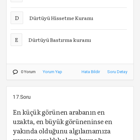
D
Dürtüyü Hissetme Kuramı
E
Dürtüyü Bastırma kuramı
0 Yorum
Yorum Yap
Hata Bildir
Soru Detay
17.Soru
En küçük görünen arabanın en
uzakta, en büyük görüneninse en
yakında olduğunu algılamamıza