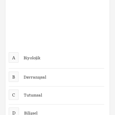
A
Biyolojik
B
Davranışsal
C
Tutumsal
D
Bilişsel