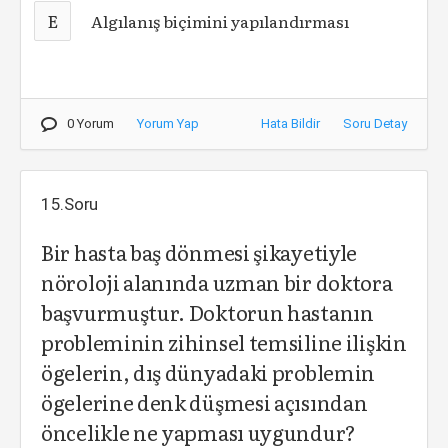
E
Algılanış biçimini yapılandırması
0 Yorum
Yorum Yap
Hata Bildir
Soru Detay
15.Soru
Bir hasta baş dönmesi şikayetiyle
nöroloji alanında uzman bir doktora
başvurmuştur. Doktorun hastanın
probleminin zihinsel temsiline ilişkin
ögelerin, dış dünyadaki problemin
ögelerine denk düşmesi açısından
öncelikle ne yapması uygundur?