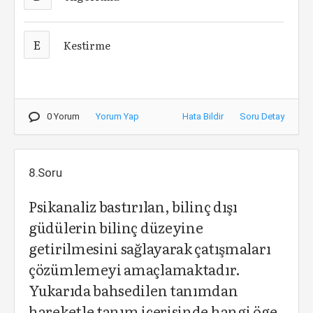
E
Kestirme
0 Yorum
Yorum Yap
Hata Bildir
Soru Detay
8.Soru
Psikanaliz bastırılan, bilinç dışı
güdülerin bilinç düzeyine
getirilmesini sağlayarak çatışmaları
çözümlemeyi amaçlamaktadır.
Yukarıda bahsedilen tanımdan
hareketle tanım içerisinde hangi öge