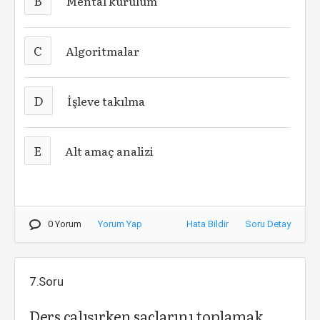
B
Mental kurulum
C
Algoritmalar
D
İşleve takılma
E
Alt amaç analizi
0 Yorum
Yorum Yap
Hata Bildir
Soru Detay
7.Soru
Ders çalışırken saçlarını toplamak