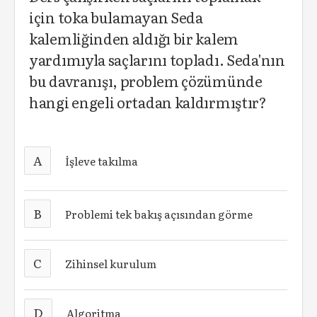
için toka bulamayan Seda
kalemliğinden aldığı bir kalem
yardımıyla saçlarını topladı. Seda'nın
bu davranışı, problem çözümünde
hangi engeli ortadan kaldırmıştır?
A
İşleve takılma
B
Problemi tek bakış açısından görme
C
Zihinsel kurulum
D
Algoritma