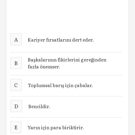
A
Kariyer fırsatlarını dert eder.
Başkalarının fikirlerini gereğinden
B
fazla önemser.
C
Toplumsal barış için çabalar.
D
Bencildir.
E
Yarın için para biriktirir.