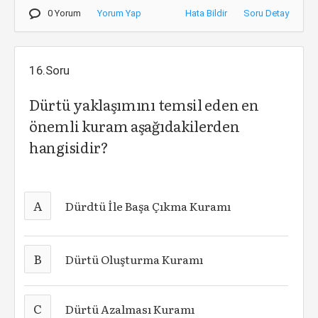
0 Yorum
Yorum Yap
Hata Bildir
Soru Detay
16.Soru
Dürtü yaklaşımını temsil eden en
önemli kuram aşağıdakilerden
hangisidir?
A
Dürdtü İle Başa Çıkma Kuramı
B
Dürtü Oluşturma Kuramı
C
Dürtü Azalması Kuramı