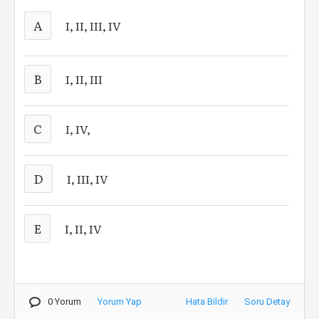
A
I, II, III, IV
B
I, II, III
C
I, IV,
D
I, III, IV
E
I, II, IV
0 Yorum
Yorum Yap
Hata Bildir
Soru Detay