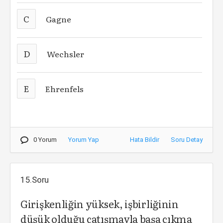
C
Gagne
D
Wechsler
E
Ehrenfels
0 Yorum
Yorum Yap
Hata Bildir
Soru Detay
15.Soru
Girişkenliğin yüksek, işbirliğinin
düşük olduğu çatışmayla başa çıkma