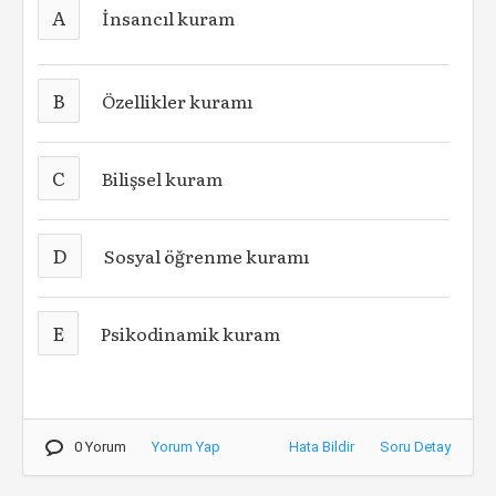
A
İnsancıl kuram
B
Özellikler kuramı
C
Bilişsel kuram
D
Sosyal öğrenme kuramı
E
Psikodinamik kuram
0 Yorum
Yorum Yap
Hata Bildir
Soru Detay