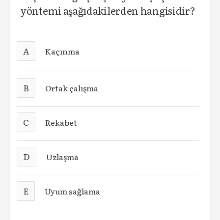
yöntemi aşağıdakilerden hangisidir?
A
Kaçınma
B
Ortak çalışma
C
Rekabet
D
Uzlaşma
E
Uyum sağlama