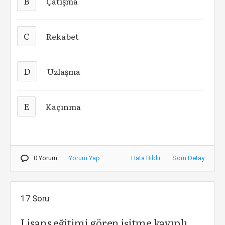
B
Çatışma
C
Rekabet
D
Uzlaşma
E
Kaçınma
0 Yorum
Yorum Yap
Hata Bildir
Soru Detay
17.Soru
Lisans eğitimi gören işitme kayıplı