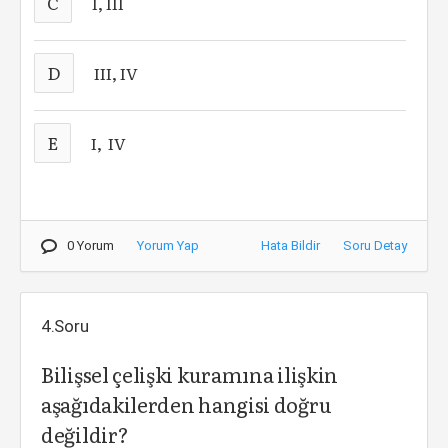
C
I, III
D
III, IV
E
I, IV
0 Yorum
Yorum Yap
Hata Bildir
Soru Detay
4.Soru
Bilişsel çelişki kuramına ilişkin
aşağıdakilerden hangisi doğru
değildir?