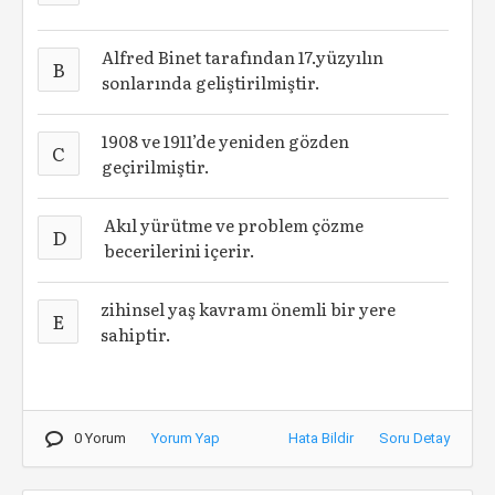
Alfred Binet tarafından 17.yüzyılın
B
sonlarında geliştirilmiştir.
1908 ve 1911’de yeniden gözden
C
geçirilmiştir.
Akıl yürütme ve problem çözme
D
becerilerini içerir.
zihinsel yaş kavramı önemli bir yere
E
sahiptir.
0 Yorum
Yorum Yap
Hata Bildir
Soru Detay