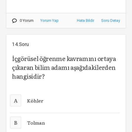
0 Yorum
Yorum Yap
Hata Bildir
Soru Detay
14.Soru
İçgörüsel öğrenme kavramını ortaya
çıkaran bilim adamı aşağıdakilerden
hangisidir?
A
Köhler
B
Tolman