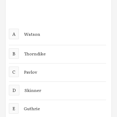
A
Watson
B
Thorndike
C
Pavlov
D
Skinner
E
Guthrie