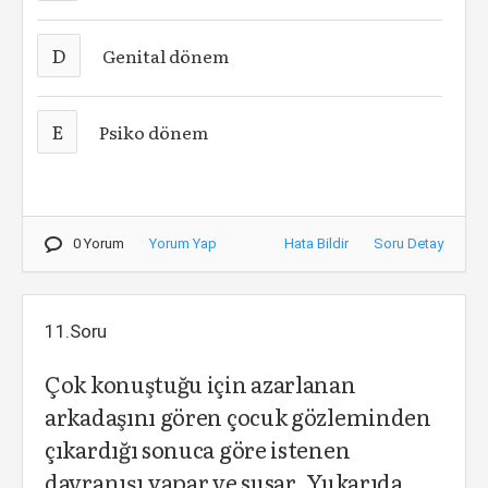
D
Genital dönem
E
Psiko dönem
0 Yorum
Yorum Yap
Hata Bildir
Soru Detay
11.Soru
Çok konuştuğu için azarlanan
arkadaşını gören çocuk gözleminden
çıkardığı sonuca göre istenen
davranışı yapar ve susar. Yukarıda