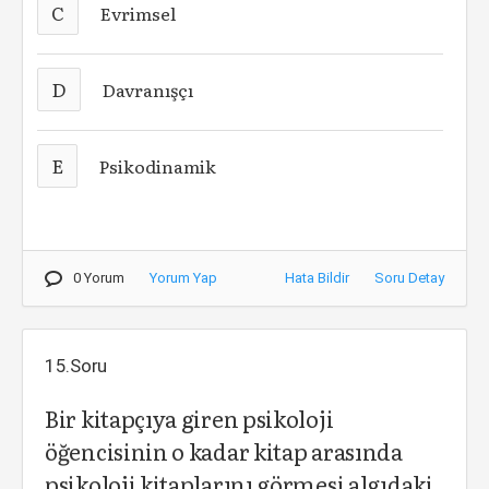
C
Evrimsel
D
Davranışçı
E
Psikodinamik
0 Yorum
Yorum Yap
Hata Bildir
Soru Detay
15.Soru
Bir kitapçıya giren psikoloji
öğencisinin o kadar kitap arasında
psikoloji kitaplarını görmesi algıdaki