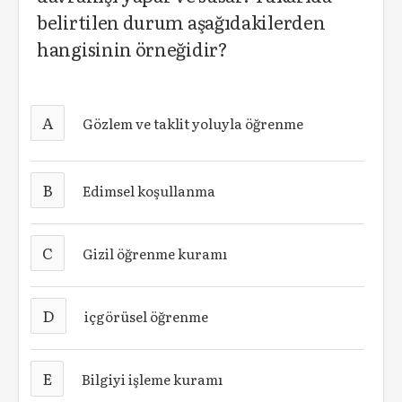
belirtilen durum aşağıdakilerden
hangisinin örneğidir?
A
Gözlem ve taklit yoluyla öğrenme
B
Edimsel koşullanma
C
Gizil öğrenme kuramı
D
içgörüsel öğrenme
E
Bilgiyi işleme kuramı