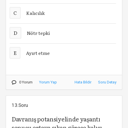
C
Kalıcılık
D
Nötr tepki
E
Ayırt etme
0 Yorum
Yorum Yap
Hata Bildir
Soru Detay
13.Soru
Davranış potansiyelinde yaşantı
sonucu ortaya çıkan görece kalıcı