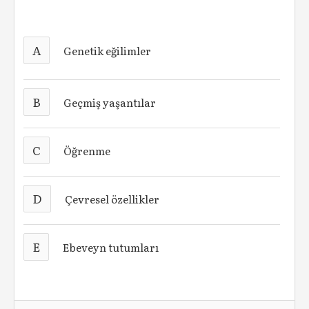
A
Genetik eğilimler
B
Geçmiş yaşantılar
C
Öğrenme
D
Çevresel özellikler
E
Ebeveyn tutumları