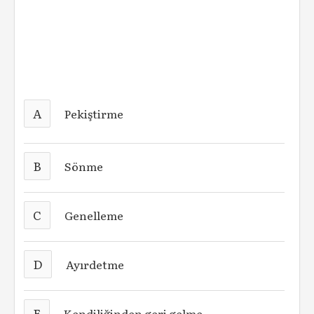
A
Pekiştirme
B
Sönme
C
Genelleme
D
Ayırdetme
E
Kendiliğinden geri gelme