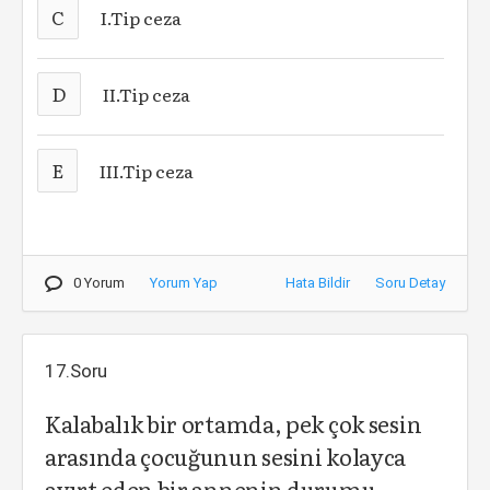
C
I.Tip ceza
D
II.Tip ceza
E
III.Tip ceza
0 Yorum
Yorum Yap
Hata Bildir
Soru Detay
17.Soru
Kalabalık bir ortamda, pek çok sesin
arasında çocuğunun sesini kolayca
ayırt eden bir annenin durumu,