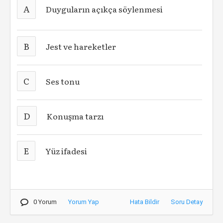
A
Duyguların açıkça söylenmesi
B
Jest ve hareketler
C
Ses tonu
D
Konuşma tarzı
E
Yüz ifadesi
0 Yorum
Yorum Yap
Hata Bildir
Soru Detay