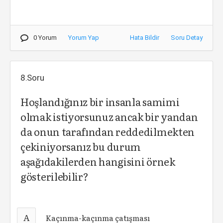
0 Yorum
Yorum Yap
Hata Bildir
Soru Detay
8.Soru
Hoşlandığınız bir insanla samimi
olmak istiyorsunuz ancak bir yandan
da onun tarafından reddedilmekten
çekiniyorsanız bu durum
aşağıdakilerden hangisini örnek
gösterilebilir?
A
Kaçınma-kaçınma çatışması