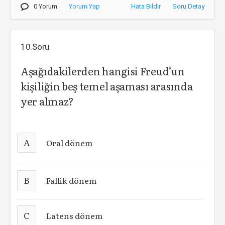
0 Yorum
Yorum Yap
Hata Bildir
Soru Detay
10.Soru
Aşağıdakilerden hangisi Freud’un
kişiliğin beş temel aşaması arasında
yer almaz?
A
Oral dönem
B
Fallik dönem
C
Latens dönem