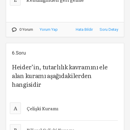
0 Yorum
Yorum Yap
Hata Bildir
Soru Detay
6.Soru
Heider’in, tutarlılık kavramını ele
alan kuramı aşağıdakilerden
hangisidir
A
Çelişki Kuramı
B