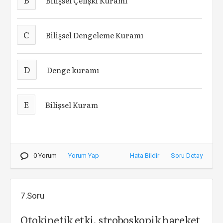
Bilişsel Çelişki Kuramı
C
Bilişsel Dengeleme Kuramı
D
Denge kuramı
E
Bilişsel Kuram
0 Yorum
Yorum Yap
Hata Bildir
Soru Detay
7.Soru
Otokinetik etki, stroboskopik hareket