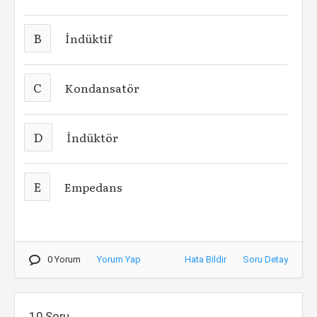
B
İndüktif
C
Kondansatör
D
İndüktör
E
Empedans
0 Yorum
Yorum Yap
Hata Bildir
Soru Detay
10.Soru