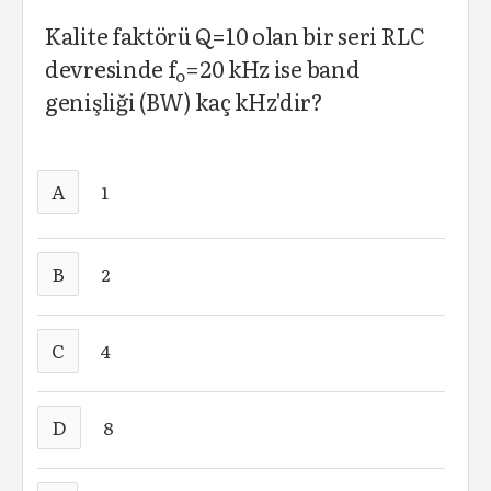
Kalite faktörü Q=10 olan bir seri RLC
devresinde f
=20 kHz ise band
o
genişliği (BW) kaç kHz'dir?
A
1
B
2
C
4
D
8