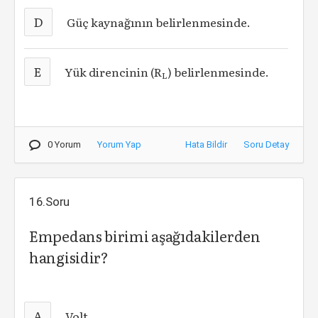
D
Güç kaynağının belirlenmesinde.
E
Yük direncinin (R
) belirlenmesinde.
L
0 Yorum
Yorum Yap
Hata Bildir
Soru Detay
16.Soru
Empedans birimi aşağıdakilerden
hangisidir?
A
Volt