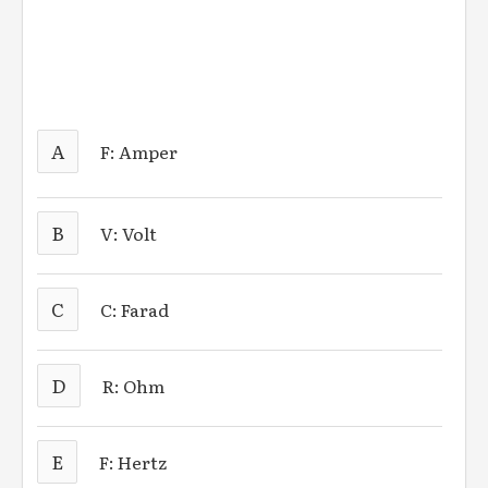
A
F: Amper
B
V: Volt
C
C: Farad
D
R: Ohm
E
F: Hertz