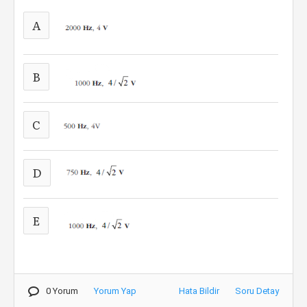
A
B
C
D
E
0 Yorum
Yorum Yap
Hata Bildir
Soru Detay