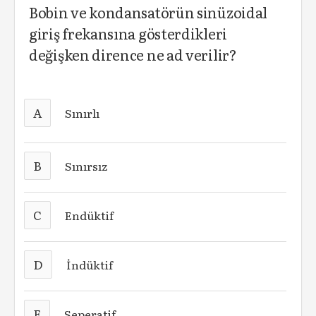
Bobin ve kondansatörün sinüzoidal
giriş frekansına gösterdikleri
değişken dirence ne ad verilir?
A
Sınırlı
B
Sınırsız
C
Endüktif
D
İndüktif
E
Seperatif