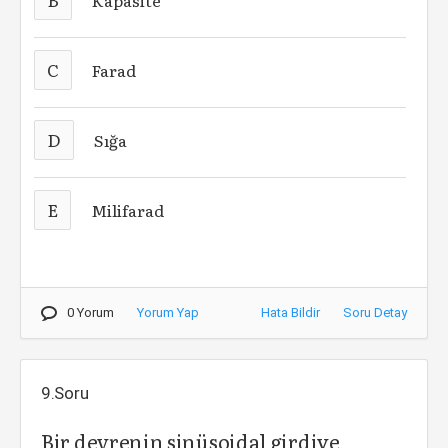
Kapasite
C
Farad
D
Sığa
E
Milifarad
0 Yorum
Yorum Yap
Hata Bildir
Soru Detay
9.Soru
Bir devrenin sinüsoidal girdiye