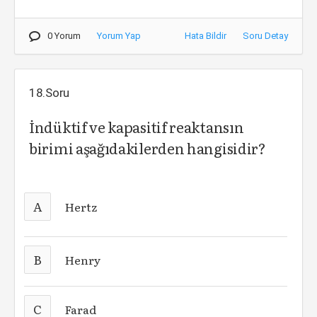
0 Yorum
Yorum Yap
Hata Bildir
Soru Detay
18.Soru
İndüktif ve kapasitif reaktansın
birimi aşağıdakilerden hangisidir?
A
Hertz
B
Henry
C
Farad