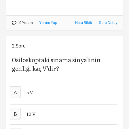
0 Yorum
Yorum Yap
Hata Bildir
Soru Detay
2.Soru
Osiloskoptaki sınama sinyalinin
genliği kaç V'dir?
A
5 V
B
10 V