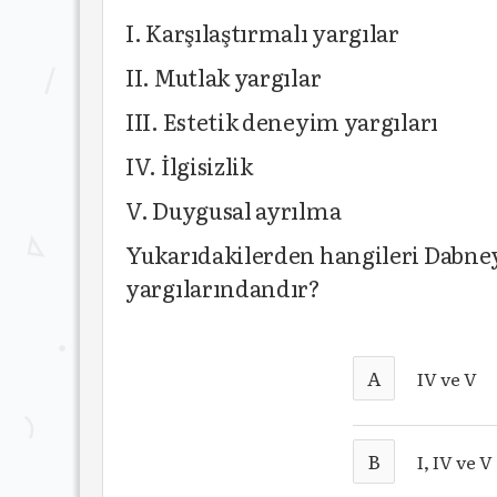
I. Karşılaştırmalı yargılar
II. Mutlak yargılar
III. Estetik deneyim yargıları
IV. İlgisizlik
V. Duygusal ayrılma
Yukarıdakilerden hangileri Dabney
yargılarındandır?
A
IV ve V
B
I, IV ve V