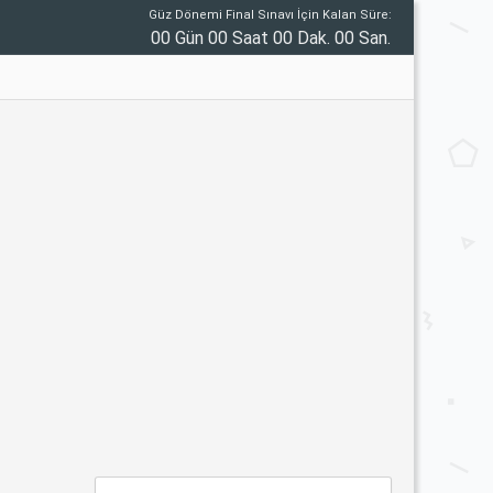
Güz Dönemi Final Sınavı İçin Kalan Süre:
00 Gün 00 Saat 00 Dak. 00 San.