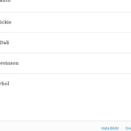
ickie
Dali
Levinson
rhol
Hata Bildir
So