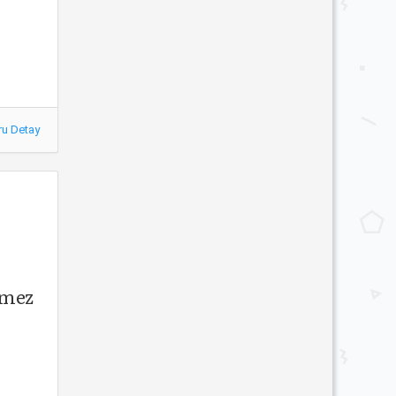
ru Detay
emez