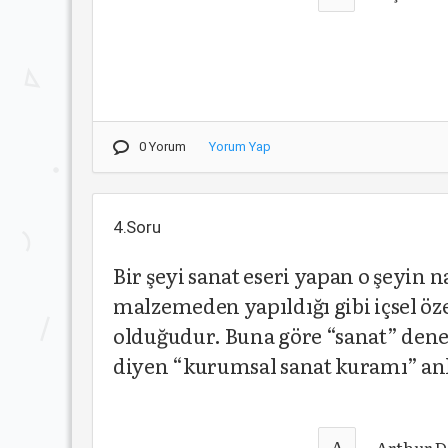
0 Yorum
Yorum Yap
4.Soru
Bir şeyi sanat eseri yapan o şeyin 
malzemeden yapıldığı gibi içsel özel
olduğudur. Buna göre “sanat” den
diyen “kurumsal sanat kuramı” anl
A
Arthur 