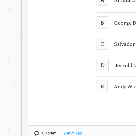
B
George D
C
Salvador 
D
Jerrold 
E
Andy Wa
0 Yorum
Yorum Yap