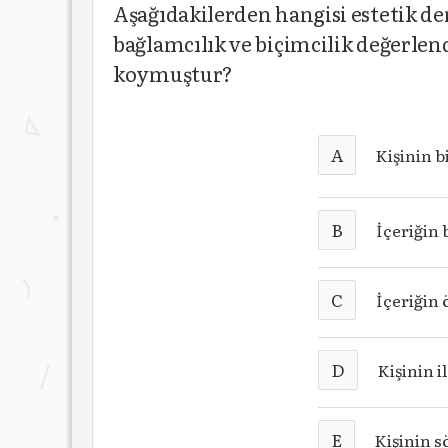
Aşağıdakilerden hangisi estetik d
bağlamcılık ve biçimcilik değerlend
koymuştur?
A
Kişinin b
B
İçeriğin 
C
İçeriğin
D
Kişinin 
E
Kişinin 