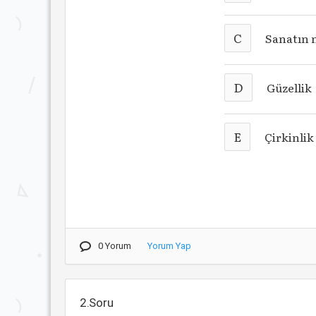
C
Sanatın n
D
Güzellik
E
Çirkinlik
0 Yorum
Yorum Yap
2.Soru