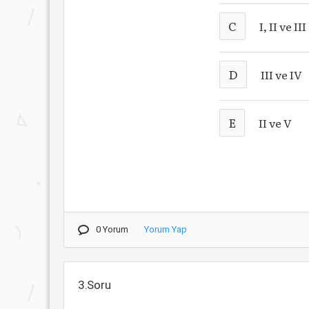
C
I, II ve III
D
III ve IV
E
II ve V
0 Yorum
Yorum Yap
3.Soru