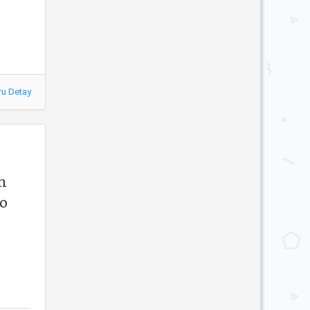
ru Detay
n
 o