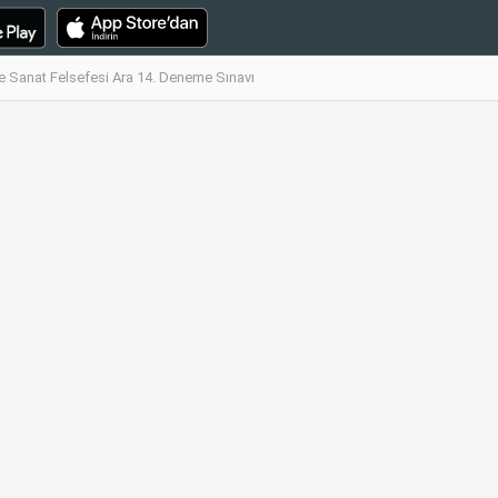
ve Sanat Felsefesi Ara 14. Deneme Sınavı