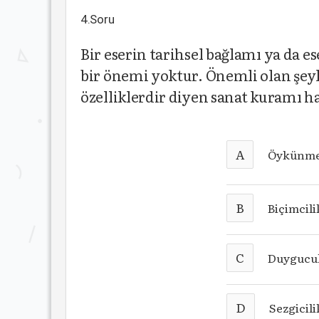
4.Soru
Bir eserin tarihsel bağlamı ya da es
bir önemi yoktur. Önemli olan şeyler
özelliklerdir diyen sanat kuramı h
A
Öykünme
B
Biçimcili
C
Duygucu
D
Sezgicili