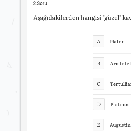
2.Soru
Aşağıdakilerden hangisi "güzel" ka
A
Platon
B
Aristote
C
Tertulli
D
Plotinos
E
Augustin