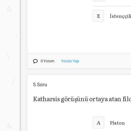
E
İstenççil
0 Yorum
Yorum Yap
5.Soru
Katharsis görüşünü ortaya atan fil
A
Platon