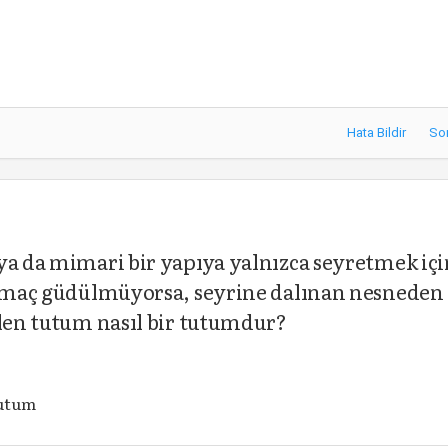
Hata Bildir
So
ya da mimari bir yapıya yalnızca seyretmek içi
r amaç güdülmüyorsa, seyrine dalınan nesneden
ilen tutum nasıl bir tutumdur?
tutum