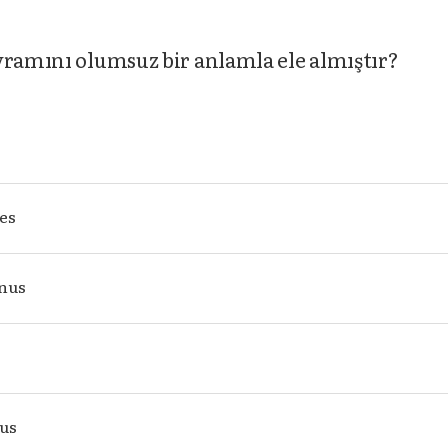
vramını olumsuz bir anlamla ele almıştır?
les
anus
us