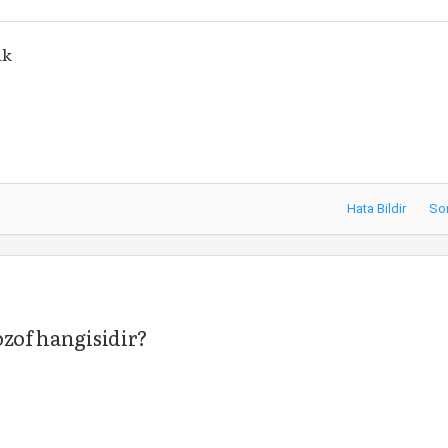
ik
Hata Bildir
So
ozof hangisidir?