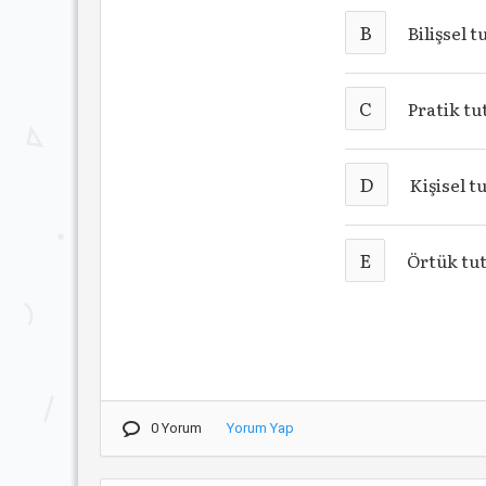
B
Bilişsel 
C
Pratik t
D
Kişisel 
E
Örtük t
0 Yorum
Yorum Yap