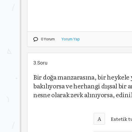
0 Yorum
Yorum Yap
3.Soru
Bir doğa manzarasına, bir heykele 
bakılıyorsa ve herhangi dışsal bi
nesne olarak zevk alınıyorsa, edin
A
Estetik 