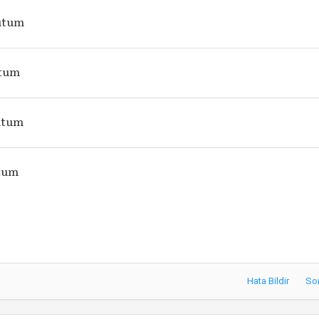
tutum
utum
tutum
utum
Hata Bildir
So