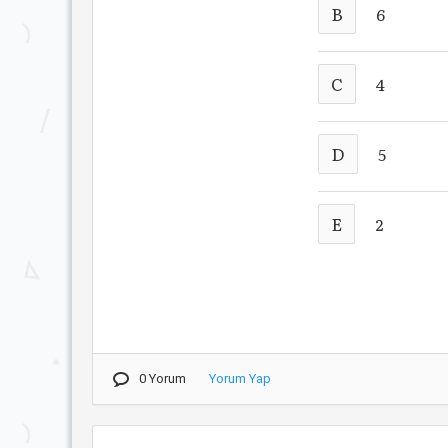
B
6
C
4
D
5
E
2
0 Yorum
Yorum Yap