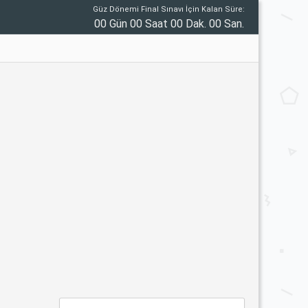
Güz Dönemi Final Sınavı İçin Kalan Süre:
00 Gün 00 Saat 00 Dak. 00 San.