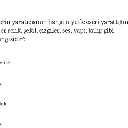
erin yaratıcısının hangi niyetle eseri yarattığı
 renk, şekil, çizgiler, ses, yapı, kalıp gibi
angisidir?
cilik
k
luk
k