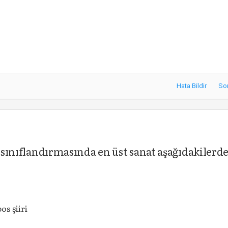
Hata Bildir
So
r sınıflandırmasında en üst sanat aşağıdakilerd
s şiiri