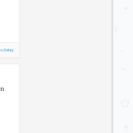
ru Detay
en