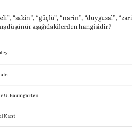
geli”, “sakin”, “güçlü”, “narin”, “duygusal”, “zar
rmış düşünür aşağıdakilerden hangisidir?
bley
Lalo
r G. Baumgarten
l Kant