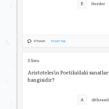
E
Herder
0 Yorum
Yorum Yap
3.Soru
Aristoteles'in Poetika'daki sanatla
hangisidir?
A
dithrambo