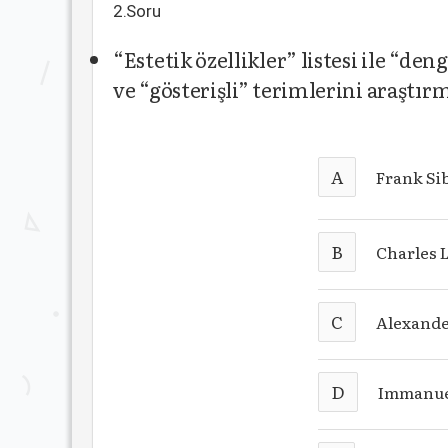
2.Soru
“Estetik özellikler” listesi ile “den
ve “gösterişli” terimlerini araştı
A
Frank Si
B
Charles 
C
Alexande
D
Immanue