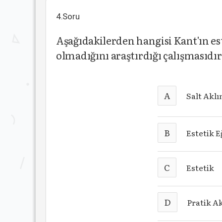
4.Soru
Aşağıdakilerden hangisi Kant'ın est
olmadığını araştırdığı çalışmasıdı
A
Salt Aklın
B
Estetik 
C
Estetik
D
Pratik Ak