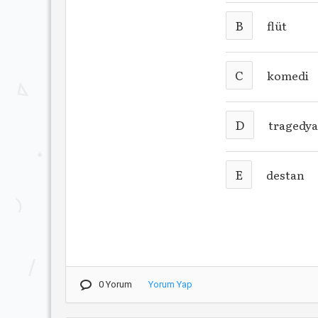
B
flüt
C
komedi
D
tragedy
E
destan
0 Yorum
Yorum Yap