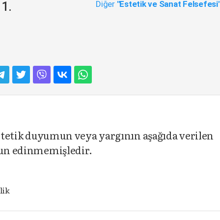
Diğer
"Estetik ve Sanat Felsefesi
11.
 estetik duyumun veya yargının aşağıda verilen
orun edinmemişledir.
lik