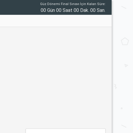
Güz Dönemi Final Sınavı İçin Kalan Süre:
00 Gün 00 Saat 00 Dak. 00 San.