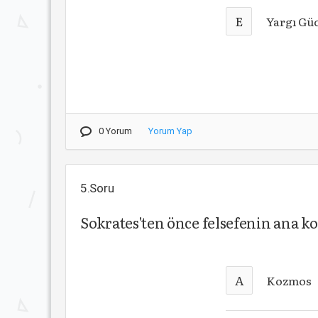
E
Yargı Güc
0 Yorum
Yorum Yap
5.Soru
Sokrates'ten önce felsefenin ana k
A
Kozmos