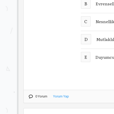
B
Evrensell
C
Nesnelli
D
Mutlaklı
E
Duyumcu
0 Yorum
Yorum Yap