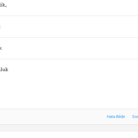
ik,
k
k
luk
Hata Bildir
So