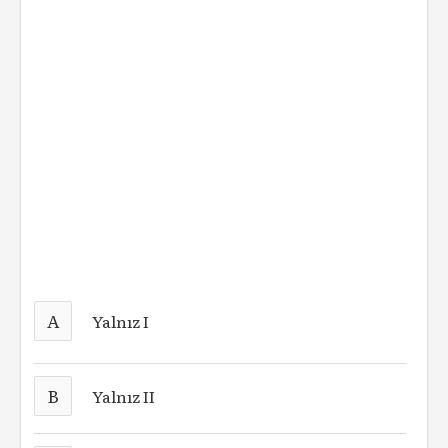
A
Yalnız I
B
Yalnız II