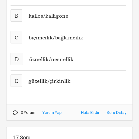
B
kallos/kalligone
C
biçimcilik/bağlamcılık
D
öznellik/nesnellik
E
güzellik/çirkinlik
0 Yorum
Yorum Yap
Hata Bildir
Soru Detay
17.Soru