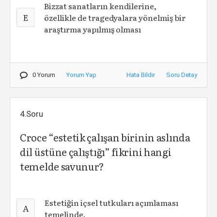
Bizzat sanatların kendilerine,
E
özellikle de tragedyalara yönelmiş bir
araştırma yapılmış olması
0 Yorum
Yorum Yap
Hata Bildir
Soru Detay
4.Soru
Croce “estetik çalışan birinin aslında
dil üstüne çalıştığı” fikrini hangi
temelde savunur?
Estetiğin içsel tutkuları açımlaması
A
temelinde.