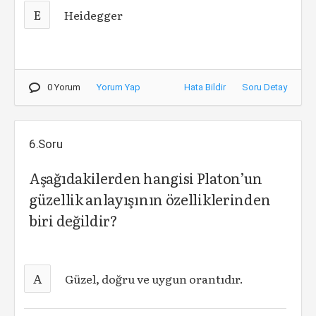
E
Heidegger
0 Yorum
Yorum Yap
Hata Bildir
Soru Detay
6.Soru
Aşağıdakilerden hangisi Platon’un
güzellik anlayışının özelliklerinden
biri değildir?
A
Güzel, doğru ve uygun orantıdır.