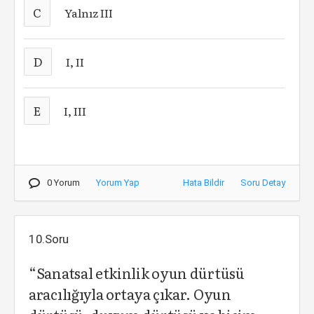
C
Yalnız III
D
I, II
E
I, III
0 Yorum
Yorum Yap
Hata Bildir
Soru Detay
10.Soru
“Sanatsal etkinlik oyun dürtüsü
aracılığıyla ortaya çıkar. Oyun