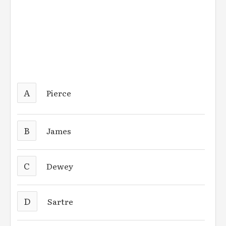
A
Pierce
B
James
C
Dewey
D
Sartre