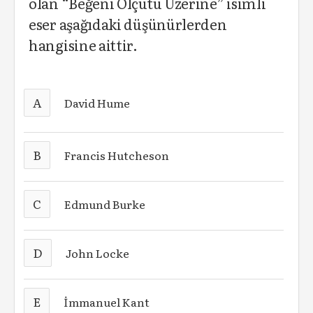
olan “Beğeni Ölçütü Üzerine” isimli
eser aşağıdaki düşünürlerden
hangisine aittir.
A
David Hume
B
Francis Hutcheson
C
Edmund Burke
D
John Locke
E
İmmanuel Kant