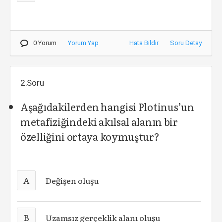
0 Yorum
Yorum Yap
Hata Bildir
Soru Detay
2.Soru
Aşağıdakilerden hangisi Plotinus’un
metafiziğindeki akılsal alanın bir
özelliğini ortaya koymuştur?
A
Değişen oluşu
B
Uzamsız gerçeklik alanı oluşu