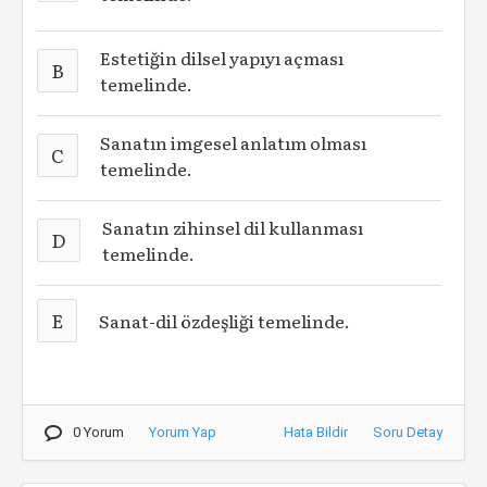
Estetiğin dilsel yapıyı açması
B
temelinde.
Sanatın imgesel anlatım olması
C
temelinde.
Sanatın zihinsel dil kullanması
D
temelinde.
E
Sanat-dil özdeşliği temelinde.
0 Yorum
Yorum Yap
Hata Bildir
Soru Detay