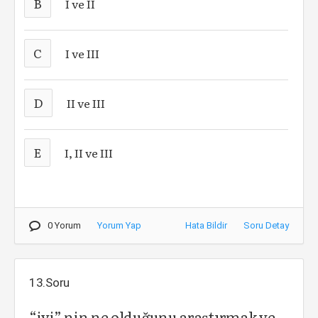
B
I ve II
C
I ve III
D
II ve III
E
I, II ve III
0 Yorum
Yorum Yap
Hata Bildir
Soru Detay
13.Soru
“iyi” nin ne olduğunu araştırmak ve