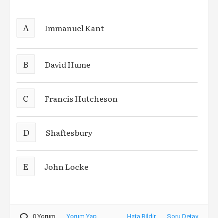
A
Immanuel Kant
B
David Hume
C
Francis Hutcheson
D
Shaftesbury
E
John Locke
0 Yorum
Yorum Yap
Hata Bildir
Soru Detay