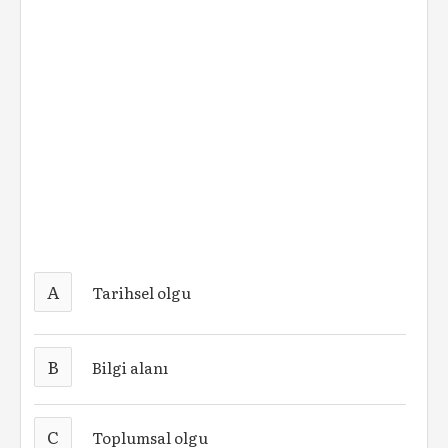
A
Tarihsel olgu
B
Bilgi alanı
C
Toplumsal olgu