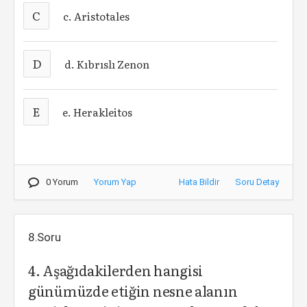
C
c. Aristotales
D
d. Kıbrıslı Zenon
E
e. Herakleitos
0 Yorum
Yorum Yap
Hata Bildir
Soru Detay
8.Soru
4. Aşağıdakilerden hangisi
günümüzde etiğin nesne alanın