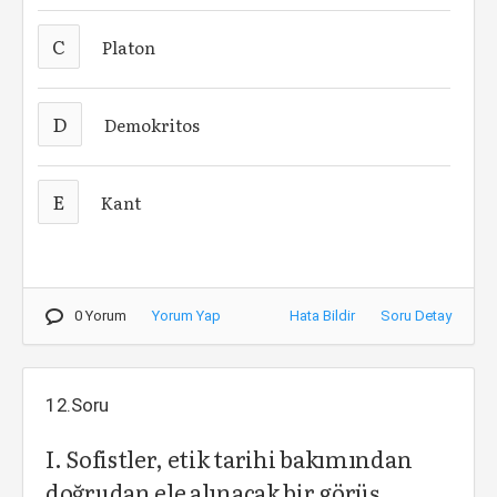
C
Platon
D
Demokritos
E
Kant
0 Yorum
Yorum Yap
Hata Bildir
Soru Detay
12.Soru
I. Sofistler, etik tarihi bakımından
doğrudan ele alınacak bir görüş