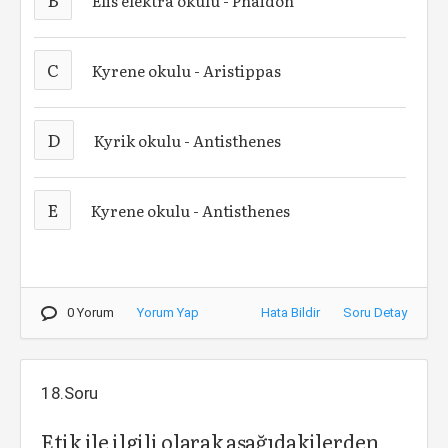
Elis elektra okulu - Phaidon
C
Kyrene okulu - Aristippas
D
Kyrik okulu - Antisthenes
E
Kyrene okulu - Antisthenes
0 Yorum
Yorum Yap
Hata Bildir
Soru Detay
18.Soru
Etik ile ilgili olarak aşağıdakilerden