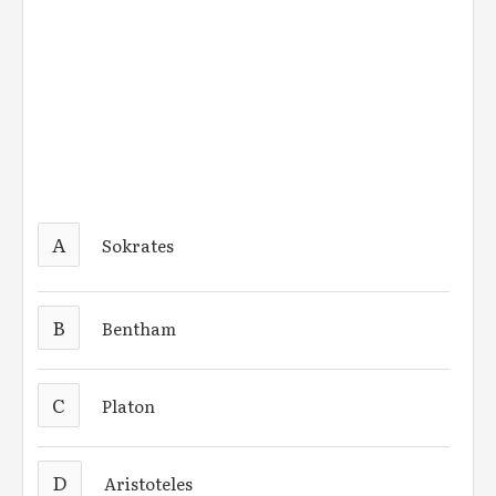
A
Sokrates
B
Bentham
C
Platon
D
Aristoteles