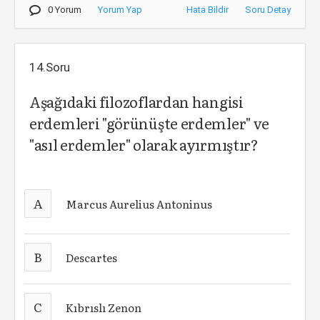
0 Yorum
Yorum Yap
Hata Bildir
Soru Detay
14.Soru
Aşağıdaki filozoflardan hangisi
erdemleri "görünüşte erdemler" ve
"asıl erdemler" olarak ayırmıştır?
A
Marcus Aurelius Antoninus
B
Descartes
C
Kıbrıslı Zenon