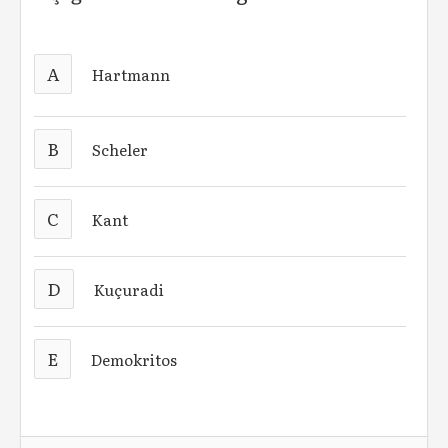
A
Hartmann
B
Scheler
C
Kant
D
Kuçuradi
E
Demokritos