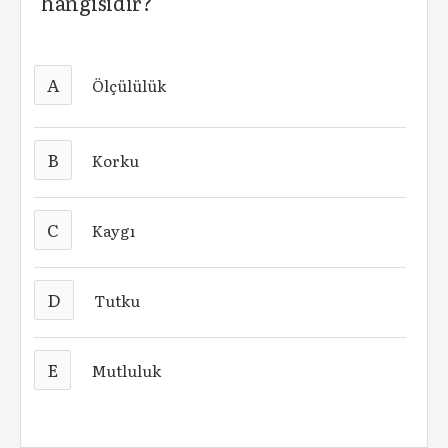
hangisidir?
A
Ölçülülük
B
Korku
C
Kaygı
D
Tutku
E
Mutluluk