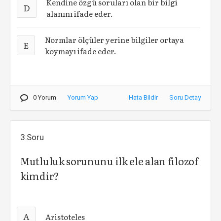
Kendine özgü soruları olan bir bilgi
D
alanını ifade eder.
Normlar ölçüler yerine bilgiler ortaya
E
koymayı ifade eder.
0 Yorum
Yorum Yap
Hata Bildir
Soru Detay
3.Soru
Mutluluk sorununu ilk ele alan filozof
kimdir?
A
Aristoteles