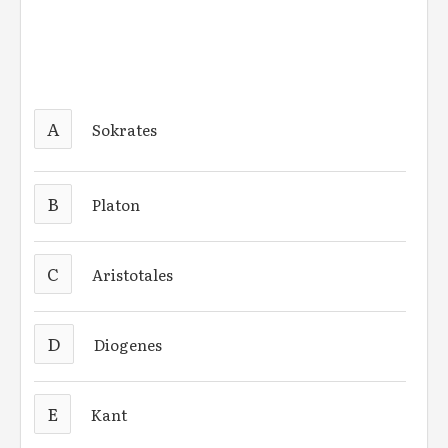
A
Sokrates
B
Platon
C
Aristotales
D
Diogenes
E
Kant