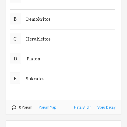
B
Demokritos
C
Herakleitos
D
Platon
E
Sokrates
0 Yorum
Yorum Yap
Hata Bildir
Soru Detay