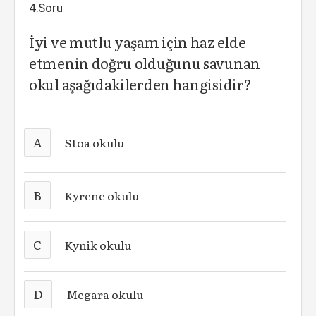
4.Soru
İyi ve mutlu yaşam için haz elde
etmenin doğru olduğunu savunan
okul aşağıdakilerden hangisidir?
A
Stoa okulu
B
Kyrene okulu
C
Kynik okulu
D
Megara okulu