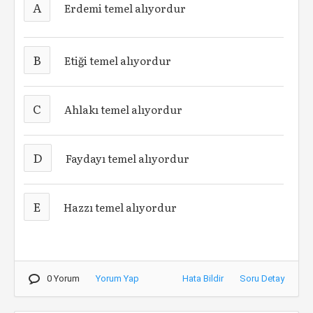
A
Erdemi temel alıyordur
B
Etiği temel alıyordur
C
Ahlakı temel alıyordur
D
Faydayı temel alıyordur
E
Hazzı temel alıyordur
0 Yorum
Yorum Yap
Hata Bildir
Soru Detay