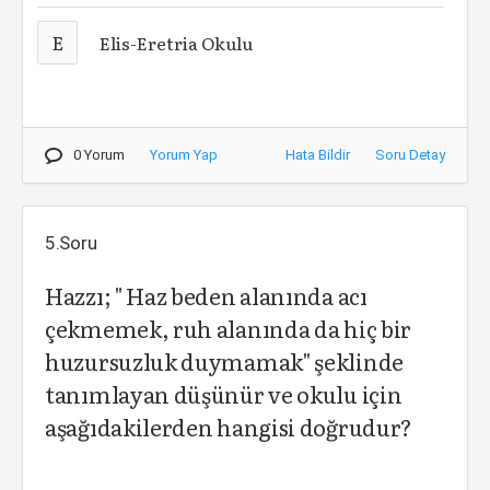
E
Elis-Eretria Okulu
0 Yorum
Yorum Yap
Hata Bildir
Soru Detay
5.Soru
Hazzı; " Haz beden alanında acı
çekmemek, ruh alanında da hiç bir
huzursuzluk duymamak" şeklinde
tanımlayan düşünür ve okulu için
aşağıdakilerden hangisi doğrudur?