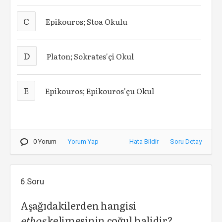
C
Epikouros; Stoa Okulu
D
Platon; Sokrates'çi Okul
E
Epikouros; Epikouros'çu Okul
0 Yorum
Yorum Yap
Hata Bildir
Soru Detay
6.Soru
Aşağıdakilerden hangisi
ethos
kelimesinin çoğul halidir?