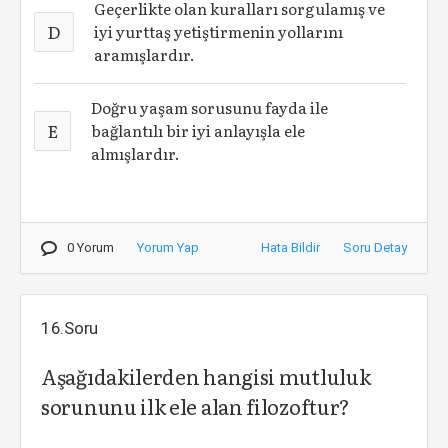
Geçerlikte olan kuralları sorgulamış ve
D
iyi yurttaş yetiştirmenin yollarını
aramışlardır.
Doğru yaşam sorusunu fayda ile
E
bağlantılı bir iyi anlayışla ele
almışlardır.
0 Yorum
Yorum Yap
Hata Bildir
Soru Detay
16.Soru
Aşağıdakilerden hangisi mutluluk
sorununu ilk ele alan filozoftur?