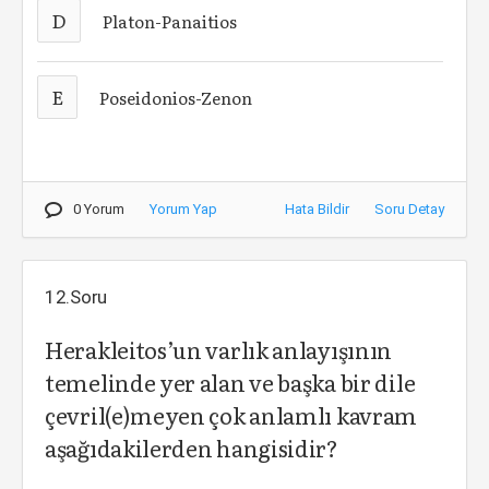
D
Platon-Panaitios
E
Poseidonios-Zenon
0 Yorum
Yorum Yap
Hata Bildir
Soru Detay
12.Soru
Herakleitos’un varlık anlayışının
temelinde yer alan ve başka bir dile
çevril(e)meyen çok anlamlı kavram
aşağıdakilerden hangisidir?