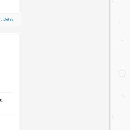
ru Detay
lu