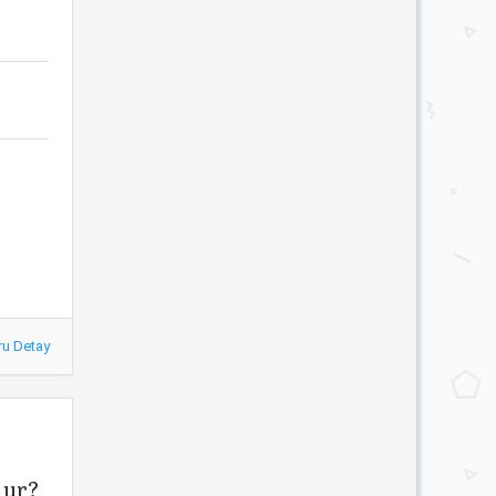
ru Detay
dur?