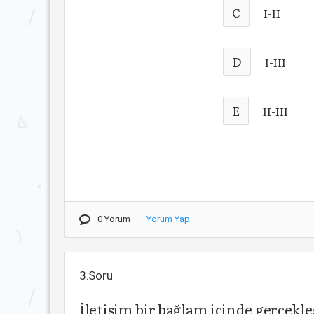
C
I-II
D
I-III
E
II-III
0 Yorum
Yorum Yap
3.Soru
İletişim bir bağlam içinde gerçekl