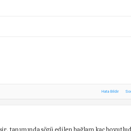
Hata Bildir
So
eşir, tanımında sözü edilen bağlam kaç boyutlu