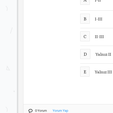
B
I-III
C
II-III
D
Yalnız II
E
Yalnız III
0 Yorum
Yorum Yap