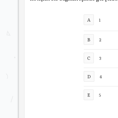
A
1
B
2
C
3
D
4
E
5