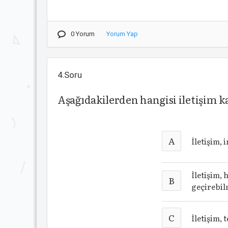
0 Yorum
Yorum Yap
4.Soru
Aşağıdakilerden hangisi iletişim k
A
İletişim,
İletişim,
B
geçirebilm
C
İletişim, 