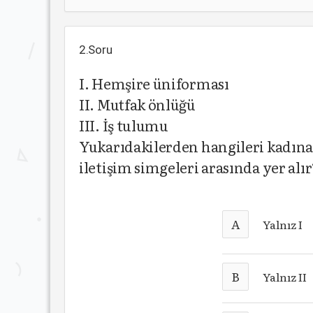
2.Soru
I. Hemşire üniforması
II. Mutfak önlüğü
III. İş tulumu
Yukarıdakilerden hangileri kadına 
iletişim simgeleri arasında yer alır
A
Yalnız I
B
Yalnız II