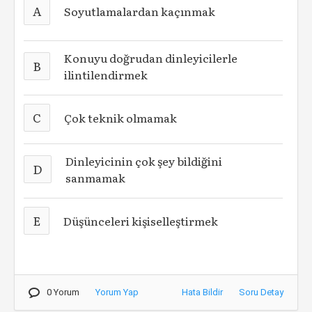
A
Soyutlamalardan kaçınmak
Konuyu doğrudan dinleyicilerle
B
ilintilendirmek
C
Çok teknik olmamak
Dinleyicinin çok şey bildiğini
D
sanmamak
E
Düşünceleri kişiselleştirmek
0 Yorum
Yorum Yap
Hata Bildir
Soru Detay