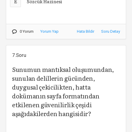
E
Sözcük Hazinesi
0 Yorum
Yorum Yap
Hata Bildir
Soru Detay
7.Soru
Sunumun mantıksal oluşumundan,
sunulan delillerin gücünden,
duygusal çekicilikten, hatta
dokümanın sayfa formatından
etkilenen güvenilirlik çeşidi
aşağıdakilerden hangisidir?