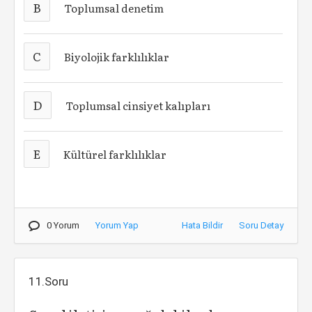
B
Toplumsal denetim
C
Biyolojik farklılıklar
D
Toplumsal cinsiyet kalıpları
E
Kültürel farklılıklar
0 Yorum
Yorum Yap
Hata Bildir
Soru Detay
11.Soru