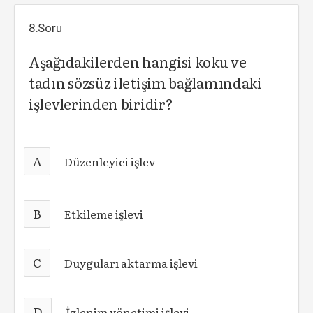
8.Soru
Aşağıdakilerden hangisi koku ve
tadın sözsüz iletişim bağlamındaki
işlevlerinden biridir?
A
Düzenleyici işlev
B
Etkileme işlevi
C
Duyguları aktarma işlevi
D
İzlenim yönetimi işlevi