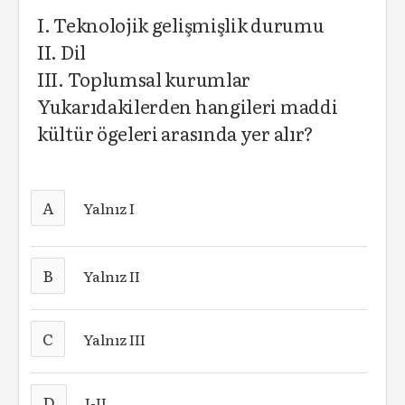
I. Teknolojik gelişmişlik durumu
II. Dil
III. Toplumsal kurumlar
Yukarıdakilerden hangileri maddi
kültür ögeleri arasında yer alır?
A
Yalnız I
B
Yalnız II
C
Yalnız III
D
I-II