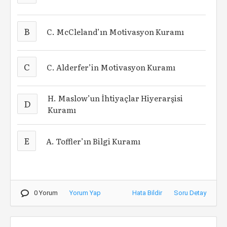
B
C. McCleland’ın Motivasyon Kuramı
C
C. Alderfer’in Motivasyon Kuramı
H. Maslow’un İhtiyaçlar Hiyerarşisi
D
Kuramı
E
A. Toffler’ın Bilgi Kuramı
0 Yorum
Yorum Yap
Hata Bildir
Soru Detay