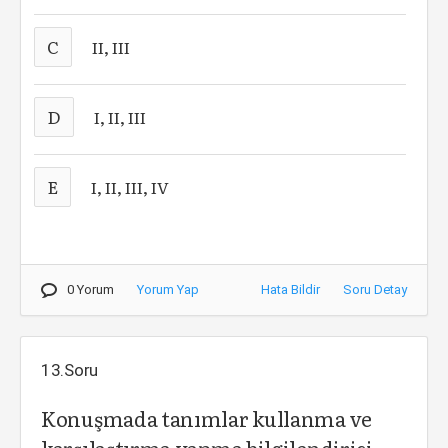
C
II, III
D
I, II, III
E
I, II, III, IV
0 Yorum
Yorum Yap
Hata Bildir
Soru Detay
13.Soru
Konuşmada tanımlar kullanma ve