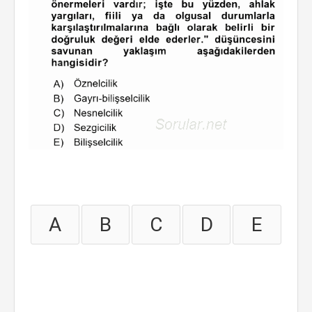
A
B
C
D
E