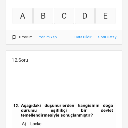
A
B
C
D
E
0 Yorum
Yorum Yap
Hata Bildir
Soru Detay
12.Soru