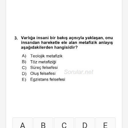
A
B
C
D
E