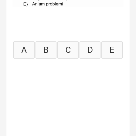
A
B
C
D
E