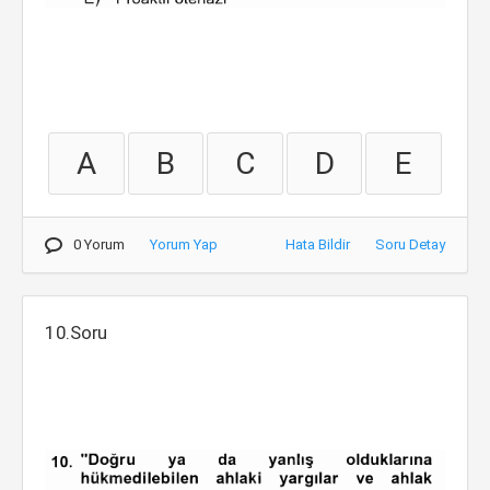
A
B
C
D
E
0 Yorum
Yorum Yap
Hata Bildir
Soru Detay
10.Soru