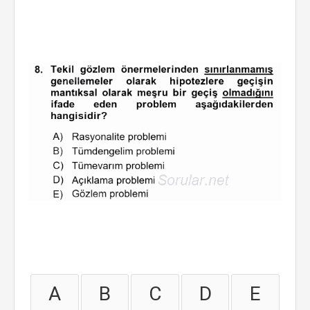
A
B
C
D
E