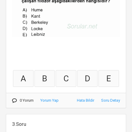
A
B
C
D
E
0 Yorum
Yorum Yap
Hata Bildir
Soru Detay
3.Soru