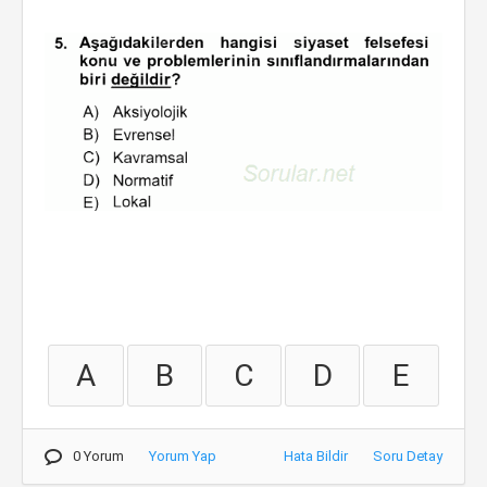
A
B
C
D
E
0 Yorum
Yorum Yap
Hata Bildir
Soru Detay