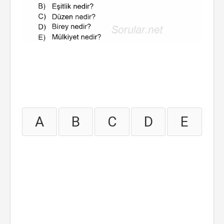
A
B
C
D
E