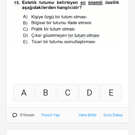
A
B
C
D
E
0 Yorum
Yorum Yap
Hata Bildir
Soru Detay