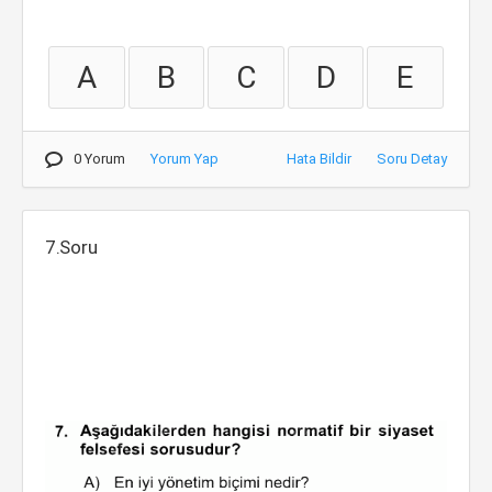
A
B
C
D
E
0 Yorum
Yorum Yap
Hata Bildir
Soru Detay
7.Soru