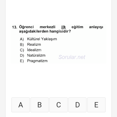
A
B
C
D
E