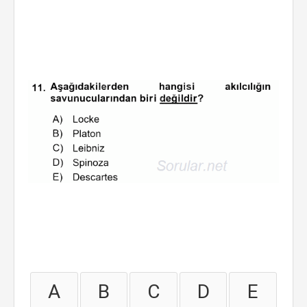
A
B
C
D
E