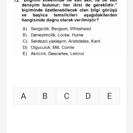
A
B
C
D
E