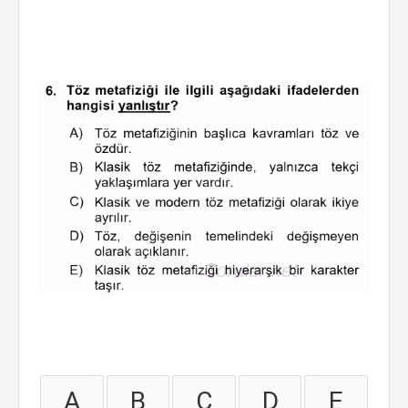
A
B
C
D
E