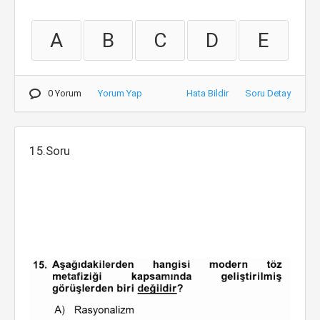
A
B
C
D
E
0 Yorum
Yorum Yap
Hata Bildir
Soru Detay
15.Soru