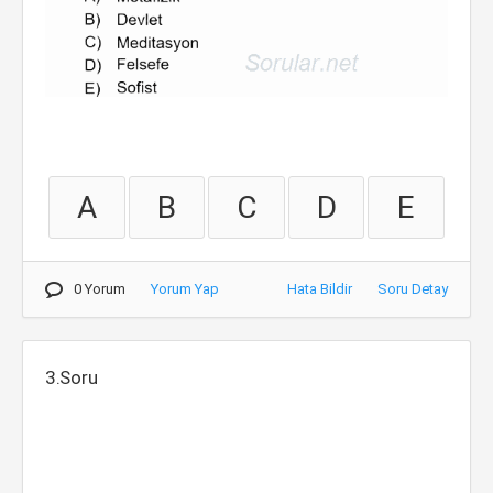
A
B
C
D
E
0 Yorum
Yorum Yap
Hata Bildir
Soru Detay
3.Soru