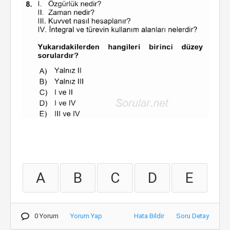
A
B
C
D
E
0 Yorum
Yorum Yap
Hata Bildir
Soru Detay