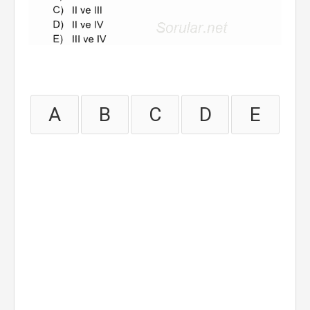
A
B
C
D
E