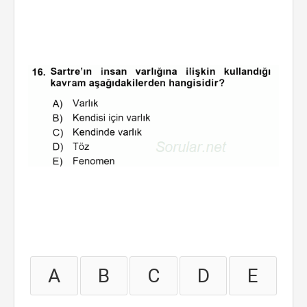
A
B
C
D
E