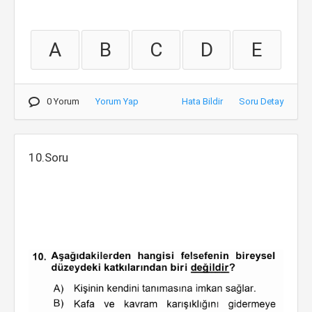
A
B
C
D
E
0 Yorum
Yorum Yap
Hata Bildir
Soru Detay
10.Soru