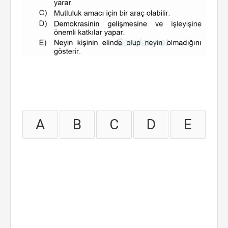
A
B
C
D
E