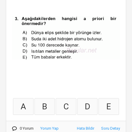
A
B
C
D
E
0 Yorum
Yorum Yap
Hata Bildir
Soru Detay