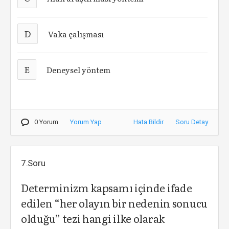
D
Vaka çalışması
E
Deneysel yöntem
0 Yorum
Yorum Yap
Hata Bildir
Soru Detay
7.Soru
Determinizm kapsamı içinde ifade
edilen “her olayın bir nedenin sonucu
olduğu” tezi hangi ilke olarak