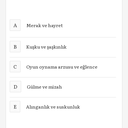
A
Merak ve hayret
B
Kuşku ve şaşkınlık
C
Oyun oynama arzusu ve eğlence
D
Gülme ve mizah
E
Alınganlık ve suskunluk