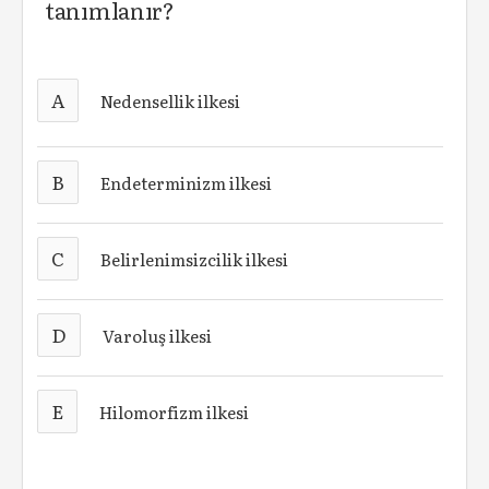
tanımlanır?
A
Nedensellik ilkesi
B
Endeterminizm ilkesi
C
Belirlenimsizcilik ilkesi
D
Varoluş ilkesi
E
Hilomorfizm ilkesi