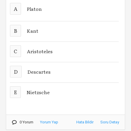
A
Platon
B
Kant
C
Aristoteles
D
Descartes
E
Nietzsche
0 Yorum
Yorum Yap
Hata Bildir
Soru Detay