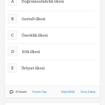
A
Doğrulanabilirlik ilkesi
B
Gestalt ilkesi
C
Özerklik ilkesi
D
Etik ilkesi
E
İhtiyat ilkesi
0 Yorum
Yorum Yap
Hata Bildir
Soru Detay