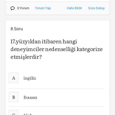
0 Yorum
Yorum Yap
Hata Bildir
Soru Detay
8.Soru
17.yüzyıldan itibaren hangi
deneyimciler nedenselliği kategorize
etmişlerdir?
A
ingiliz
B
fransız
C