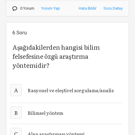
0 Yorum
Yorum Yap
Hata Bildir
Soru Detay
6.Soru
Aşağıdakilerden hangisi bilim
felsefesine özgü araştırma
yöntemidir?
A
Rasyonel ve eleştirel sorgulama/analiz
B
Bilimsel yöntem
C
Alan araştırması yöntemi