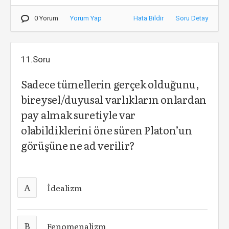
0 Yorum
Yorum Yap
Hata Bildir
Soru Detay
11.Soru
Sadece tümellerin gerçek olduğunu,
bireysel/duyusal varlıkların onlardan
pay almak suretiyle var
olabildiklerini öne süren Platon’un
görüşüne ne ad verilir?
A
İdealizm
B
Fenomenalizm