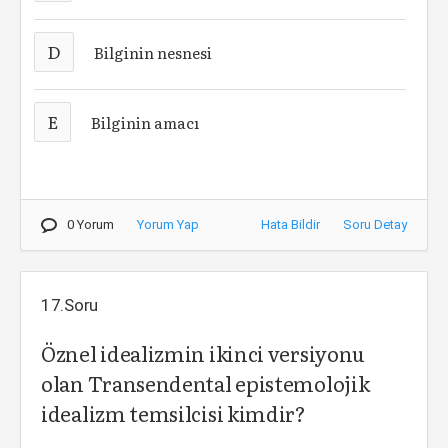
D
Bilginin nesnesi
E
Bilginin amacı
0 Yorum
Yorum Yap
Hata Bildir
Soru Detay
17.Soru
Öznel idealizmin ikinci versiyonu
olan Transendental epistemolojik
idealizm temsilcisi kimdir?