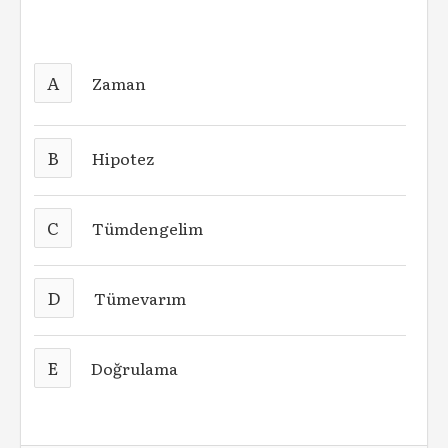
A
Zaman
B
Hipotez
C
Tümdengelim
D
Tümevarım
E
Doğrulama