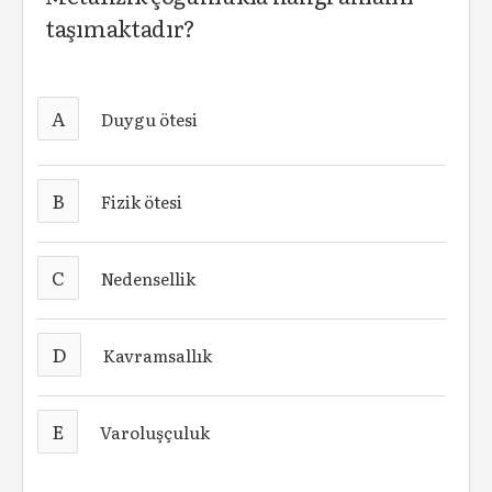
taşımaktadır?
A
Duygu ötesi
B
Fizik ötesi
C
Nedensellik
D
Kavramsallık
E
Varoluşçuluk