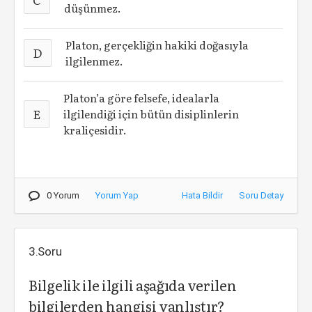
düşünmez.
Platon, gerçekliğin hakiki doğasıyla
D
ilgilenmez.
Platon’a göre felsefe, idealarla
E
ilgilendiği için bütün disiplinlerin
kraliçesidir.
0 Yorum
Yorum Yap
Hata Bildir
Soru Detay
3.Soru
Bilgelik ile ilgili aşağıda verilen
bilgilerden hangisi
yanlıştır
?