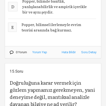
Popper, bilimde basitlik,
D
yanlışlanabilirlik ve ampirik içerikle
bir ve aynı şeydir.
Popper, bilimsel ilerlemeyle evrim
E
teorisi arasında bağ kurmaz.
0 Yorum
Yorum Yap
Hata Bildir
Soru Detay
15.Soru
Doğruluğuna karar vermek için
gözlem yapmamız gerekmeyen, yani
deneyime değil, mantıksal analizle
dayanan bilgiye ne ad verilir?