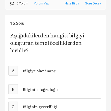
0 Yorum
Yorum Yap
Hata Bildir
Soru Detay
16.Soru
Aşağıdakilerden hangisi bilgiyi
oluşturan temel özelliklerden
biridir?
A
Bilgiye olan inanç
B
Bilginin doğruluğu
C
Bilginin geçerliliği