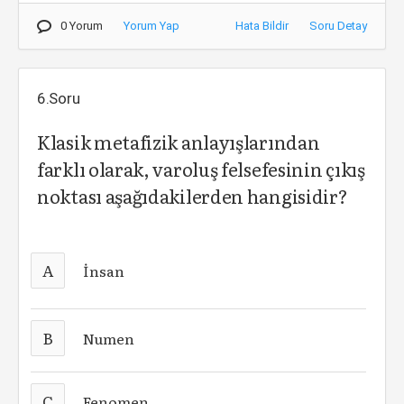
0 Yorum
Yorum Yap
Hata Bildir
Soru Detay
6.Soru
Klasik metafizik anlayışlarından
farklı olarak, varoluş felsefesinin çıkış
noktası aşağıdakilerden hangisidir?
A
İnsan
B
Numen
C
Fenomen