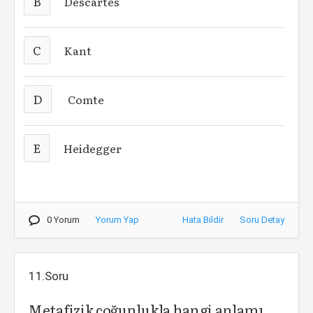
B
Descartes
C
Kant
D
Comte
E
Heidegger
0 Yorum
Yorum Yap
Hata Bildir
Soru Detay
11.Soru
Metafizik çoğunlukla hangi anlamı