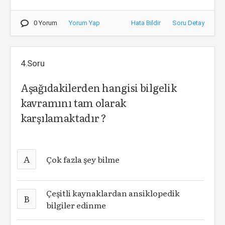
0 Yorum
Yorum Yap
Hata Bildir
Soru Detay
4.Soru
Aşağıdakilerden hangisi bilgelik
kavramını tam olarak
karşılamaktadır ?
A
Çok fazla şey bilme
Çeşitli kaynaklardan ansiklopedik
B
bilgiler edinme