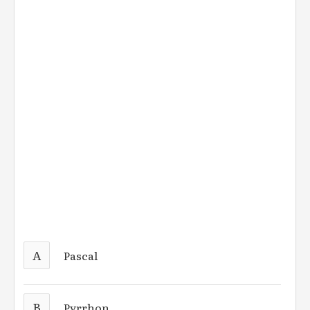
A
Pascal
B
Pyrrhon