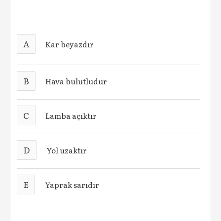
A
Kar beyazdır
B
Hava bulutludur
C
Lamba açıktır
D
Yol uzaktır
E
Yaprak sarıdır