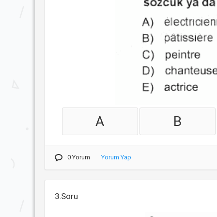
A
B
0 Yorum
Yorum Yap
3.Soru