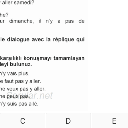
C
D
E