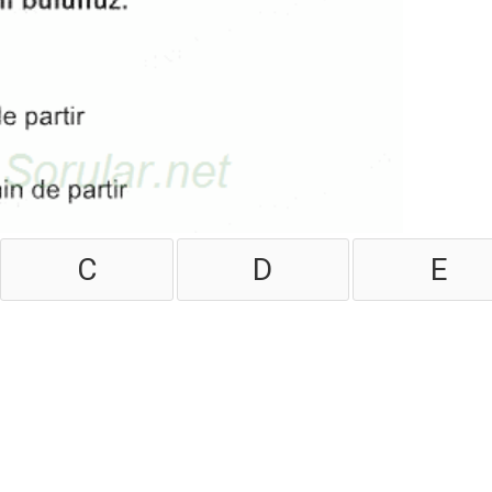
C
D
E