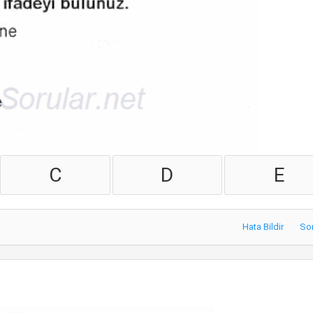
C
D
E
Hata Bildir
So