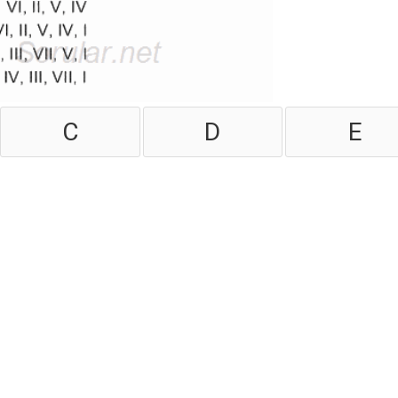
C
D
E