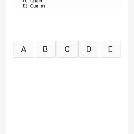
A
B
C
D
E