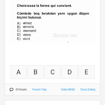
A
B
C
D
E
0 Yorum
Yorum Yap
Hata Bildir
Soru Detay