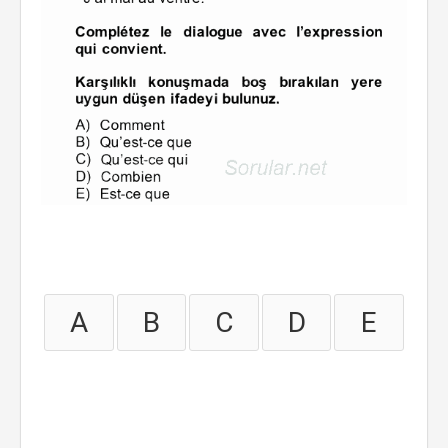
A
B
C
D
E