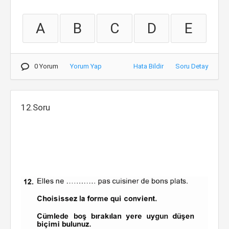
A
B
C
D
E
0 Yorum
Yorum Yap
Hata Bildir
Soru Detay
12.Soru