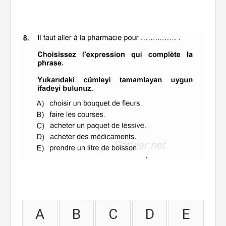
A
B
C
D
E