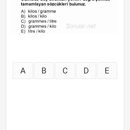
A
B
C
D
E