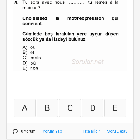
A
B
C
D
E
0 Yorum
Yorum Yap
Hata Bildir
Soru Detay