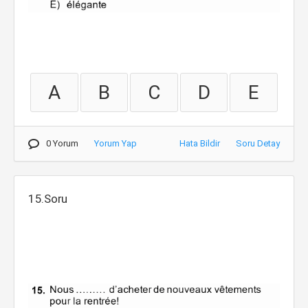
A
B
C
D
E
0 Yorum
Yorum Yap
Hata Bildir
Soru Detay
15.Soru