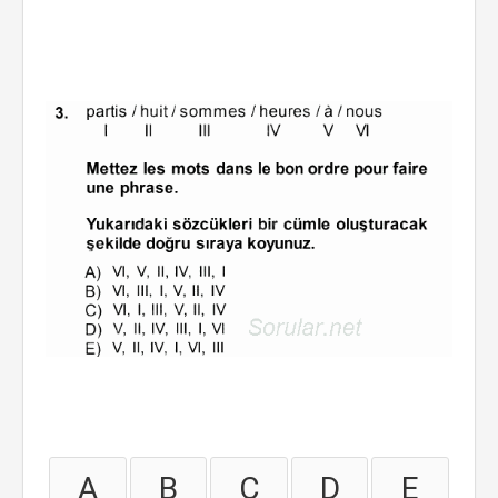
A
B
C
D
E