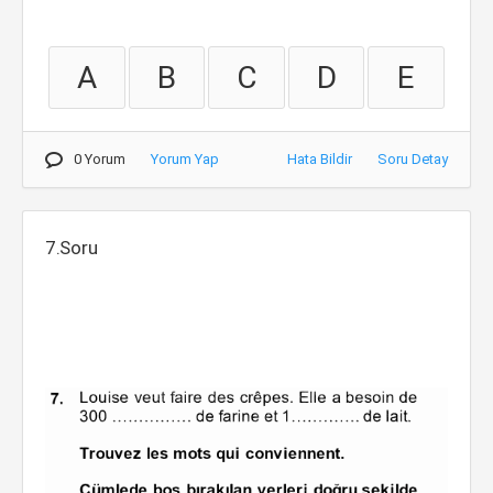
A
B
C
D
E
0 Yorum
Yorum Yap
Hata Bildir
Soru Detay
7.Soru