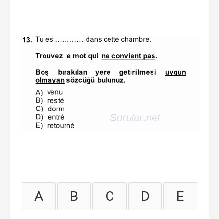
A
B
C
D
E