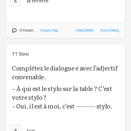
E
la recette
0 Yorum
Yorum Yap
Hata Bildir
Soru Detay
11.Soru
Complétez le dialogue e avec l’adjectif
convenable.
– À qui est le stylo sur la table ? C’est
votre stylo ?
– Oui, il est à moi, c’est ---------- stylo.
A
ton