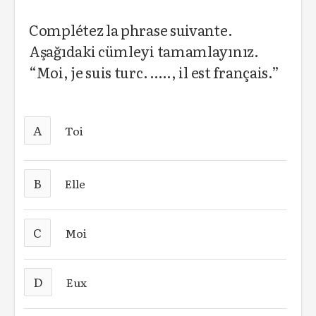
Complétez la phrase suivante.
Aşağıdaki cümleyi tamamlayınız.
“Moi, je suis turc. ….., il est français.”
A
Toi
B
Elle
C
Moi
D
Eux