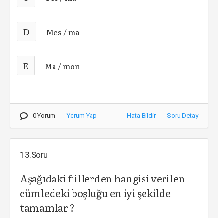
D
Mes / ma
E
Ma / mon
0 Yorum
Yorum Yap
Hata Bildir
Soru Detay
13.Soru
Aşağıdaki fiillerden hangisi verilen
cümledeki boşluğu en iyi şekilde
tamamlar ?