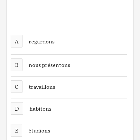
A
regardons
B
nous présentons
C
travaillons
D
habitons
E
étudions