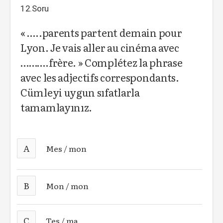
12.Soru
« …..parents partent demain pour
Lyon. Je vais aller au cinéma avec
……….frère. » Complétez la phrase
avec les adjectifs correspondants.
Cümleyi uygun sıfatlarla
tamamlayınız.
A
Mes / mon
B
Mon / mon
C
Tes / ma