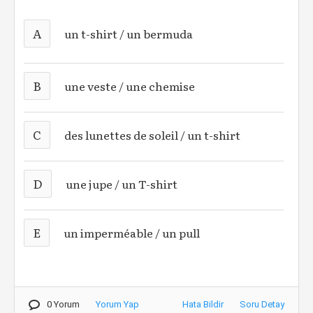
A
un t-shirt / un bermuda
B
une veste / une chemise
C
des lunettes de soleil / un t-shirt
D
une jupe / un T-shirt
E
un imperméable / un pull
0 Yorum
Yorum Yap
Hata Bildir
Soru Detay