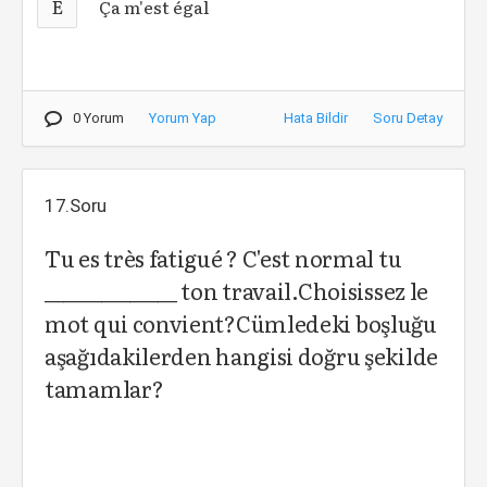
E
Ça m'est égal
0 Yorum
Yorum Yap
Hata Bildir
Soru Detay
17.Soru
Tu es très fatigué ? C'est normal tu
______________ ton travail.Choisissez le
mot qui convient?Cümledeki boşluğu
aşağıdakilerden hangisi doğru şekilde
tamamlar?