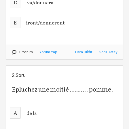
D
va/donnera
E
iront/donneront
0 Yorum
Yorum Yap
Hata Bildir
Soru Detay
2.Soru
Epluchez une moitié ……….. pomme.
A
de la