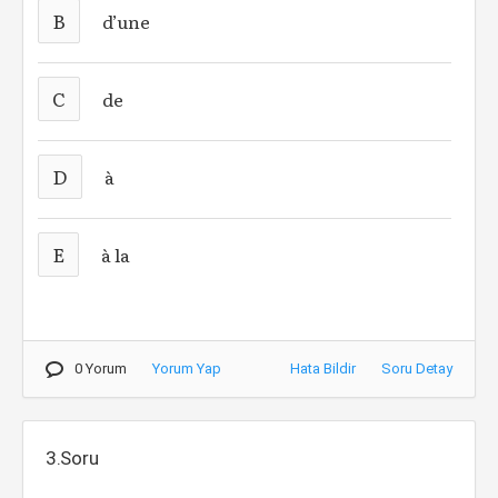
B
d’une
C
de
D
à
E
à la
0 Yorum
Yorum Yap
Hata Bildir
Soru Detay
3.Soru