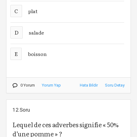
C
plat
D
salade
E
boisson
0 Yorum
Yorum Yap
Hata Bildir
Soru Detay
12.Soru
Lequel de ces adverbes signifie « 50%
d’une pomme » ?