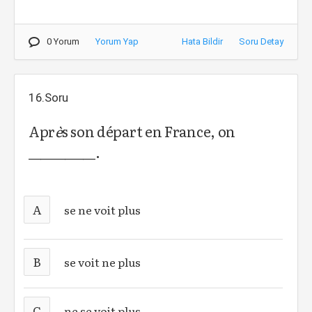
0 Yorum
Yorum Yap
Hata Bildir
Soru Detay
16.Soru
Apr
è
s son départ en France, on
___________.
A
se ne voit plus
B
se voit ne plus
C
ne se voit plus