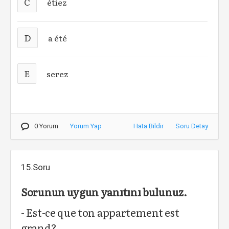
C
étiez
D
a été
E
serez
0 Yorum
Yorum Yap
Hata Bildir
Soru Detay
15.Soru
Sorunun uygun yanıtını bulunuz.
- Est-ce que ton appartement est
grand?