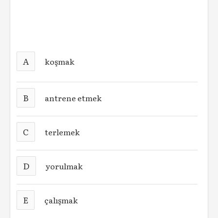
A
koşmak
B
antrene etmek
C
terlemek
D
yorulmak
E
çalışmak