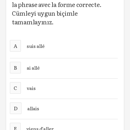
la phrase avec la forme correcte.
Cümleyi uygun biçimle
tamamlayınız.
A
suis allé
B
ai allé
C
vais
D
allais
E
viens d’aller