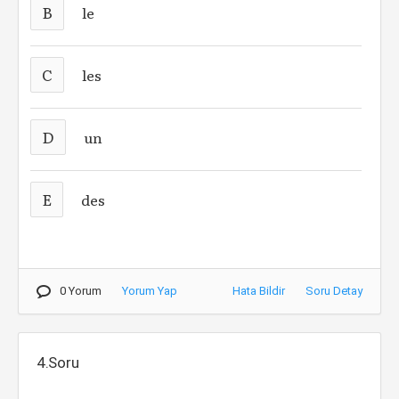
B
le
C
les
D
un
E
des
0 Yorum
Yorum Yap
Hata Bildir
Soru Detay
4.Soru