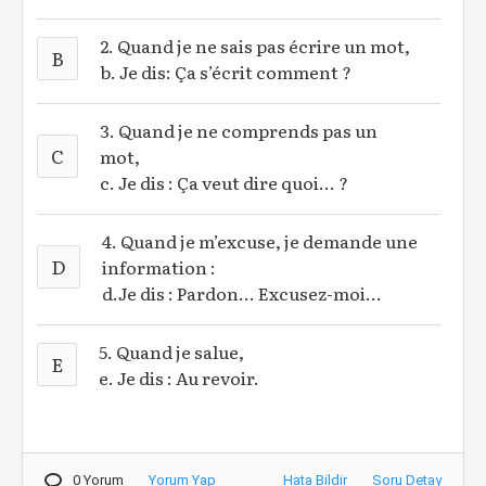
2. Quand je ne sais pas écrire un mot,
B
b. Je dis: Ça s’écrit comment ?
3. Quand je ne comprends pas un
C
mot,
c. Je dis : Ça veut dire quoi... ?
4. Quand je m’excuse, je demande une
D
information :
d.Je dis : Pardon... Excusez-moi...
5. Quand je salue,
E
e. Je dis : Au revoir.
0 Yorum
Yorum Yap
Hata Bildir
Soru Detay