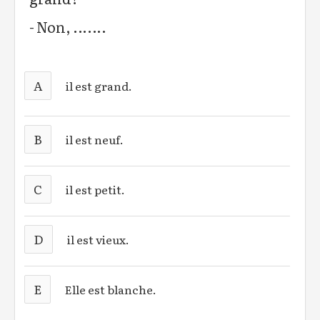
- Non, .......
A
il est grand.
B
il est neuf.
C
il est petit.
D
il est vieux.
E
Elle est blanche.