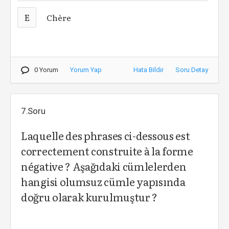
E
Chère
0 Yorum
Yorum Yap
Hata Bildir
Soru Detay
7.Soru
Laquelle des phrases ci-dessous est
correctement construite à la forme
négative ? Aşağıdaki cümlelerden
hangisi olumsuz cümle yapısında
doğru olarak kurulmuştur ?