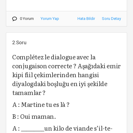
0 Yorum
Yorum Yap
Hata Bildir
Soru Detay
2.Soru
Complétez le dialogue avec la
conjugaison correcte ? Aşağıdaki emir
kipi fiil çekimlerinden hangisi
diyalogdaki boşluğu en iyi şekilde
tamamlar ?
A : Martine tu es là ?
B : Oui maman.
A : _________un kilo de viande s’il-te-