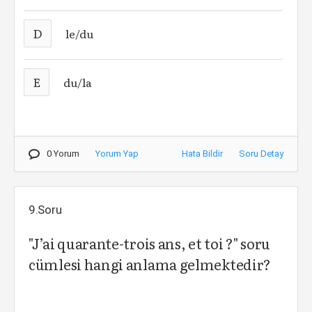
D
le/du
E
du/la
0 Yorum
Yorum Yap
Hata Bildir
Soru Detay
9.Soru
"J’ai quarante-trois ans, et toi ?" soru
cümlesi hangi anlama gelmektedir?