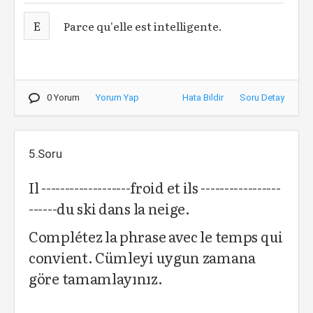
E
Parce qu'elle est intelligente.
0 Yorum
Yorum Yap
Hata Bildir
Soru Detay
5.Soru
Il -------------------froid et ils -----------------
------du ski dans la neige.
Complétez la phrase avec le temps qui
convient. Cümleyi uygun zamana
göre tamamlayınız.