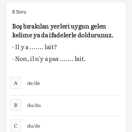
8.Soru
Boş bırakılan yerleri uygun gelen
kelime ya da ifadelerle doldurunuz.
- Il y a ....... lait?
- Non, il n'y a pas ....... lait.
A
de/de
B
du/du
C
du/de