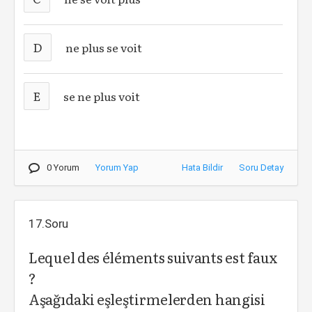
D
ne plus se voit
E
se ne plus voit
0 Yorum
Yorum Yap
Hata Bildir
Soru Detay
17.Soru
Lequel des éléments suivants est faux
?
Aşağıdaki eşleştirmelerden hangisi