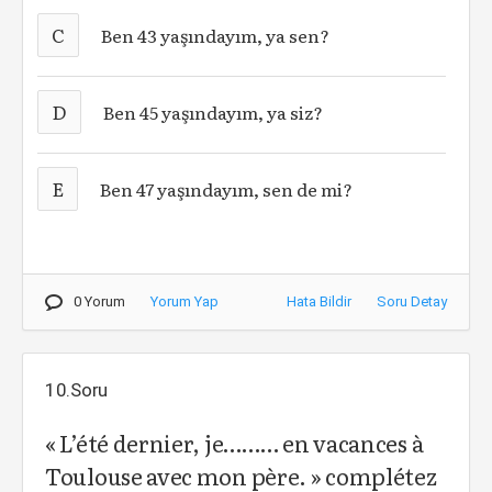
C
Ben 43 yaşındayım, ya sen?
D
Ben 45 yaşındayım, ya siz?
E
Ben 47 yaşındayım, sen de mi?
0 Yorum
Yorum Yap
Hata Bildir
Soru Detay
10.Soru
« L’été dernier, je……… en vacances à
Toulouse avec mon père. » complétez