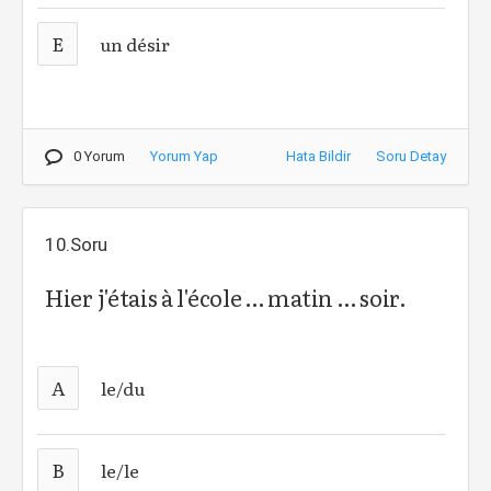
E
un désir
0 Yorum
Yorum Yap
Hata Bildir
Soru Detay
10.Soru
Hier j'étais à l'école … matin … soir.
A
le/du
B
le/le