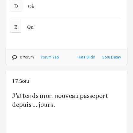
D
Où
E
Qu'
0 Yorum
Yorum Yap
Hata Bildir
Soru Detay
17.Soru
J’attends mon nouveau passeport
depuis … jours.