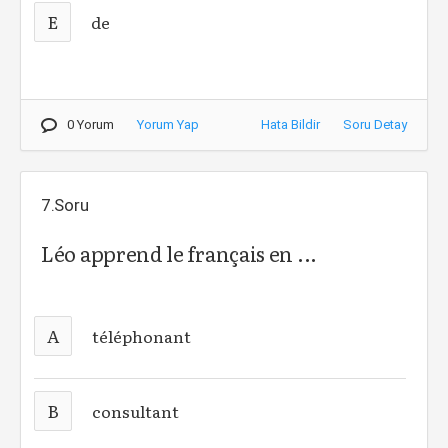
E
de
0 Yorum
Yorum Yap
Hata Bildir
Soru Detay
7.Soru
Léo apprend le français en ...
A
téléphonant
B
consultant