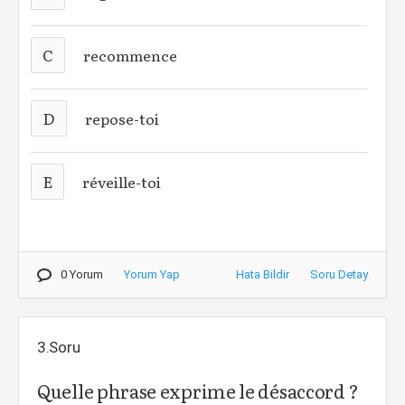
C
recommence
D
repose-toi
E
réveille-toi
0 Yorum
Yorum Yap
Hata Bildir
Soru Detay
3.Soru
Quelle phrase exprime le désaccord ?