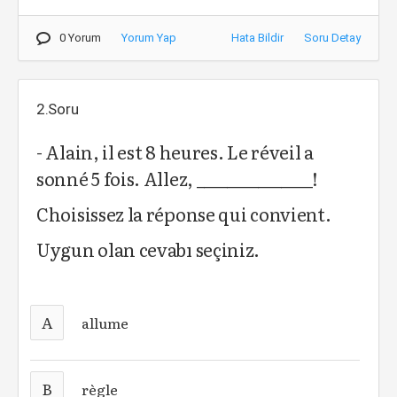
0 Yorum
Yorum Yap
Hata Bildir
Soru Detay
2.Soru
- Alain, il est 8 heures. Le réveil a
sonné 5 fois. Allez, _______________!
Choisissez la réponse qui convient.
Uygun olan cevabı seçiniz.
A
allume
B
règle