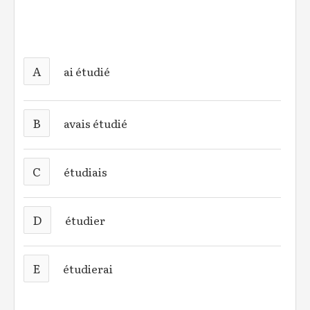
A
ai étudié
B
avais étudié
C
étudiais
D
étudier
E
étudierai