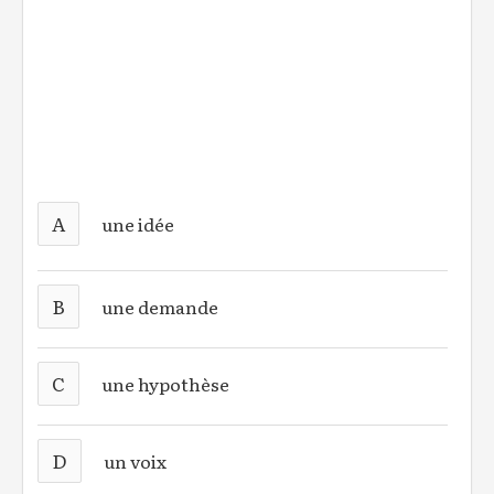
A
une idée
B
une demande
C
une hypothèse
D
un voix