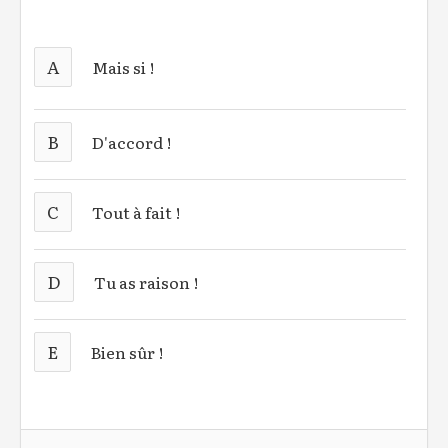
A
Mais si !
B
D'accord !
C
Tout à fait !
D
Tu as raison !
E
Bien sûr !