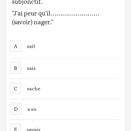
subjonctif.
"J'ai peur qu'il.........................
(savoir) nager."
A
sait
B
sais
C
sache
D
a su
E
savais