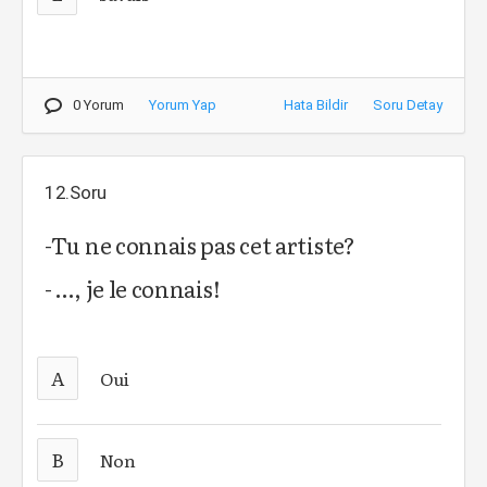
0 Yorum
Yorum Yap
Hata Bildir
Soru Detay
12.Soru
-Tu ne connais pas cet artiste?
- …, je le connais!
A
Oui
B
Non