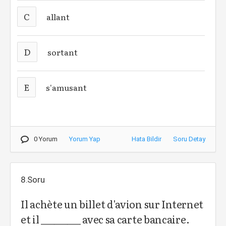
C
allant
D
sortant
E
s'amusant
0 Yorum
Yorum Yap
Hata Bildir
Soru Detay
8.Soru
Il achète un billet d'avion sur Internet
et il _________ avec sa carte bancaire.