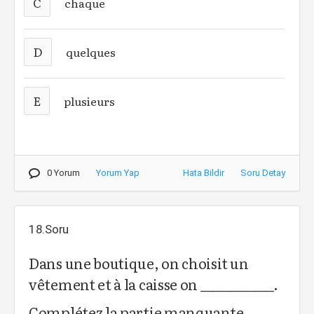
C
chaque
D
quelques
E
plusieurs
0 Yorum
Yorum Yap
Hata Bildir
Soru Detay
18.Soru
Dans une boutique, on choisit un
vêtement et à la caisse on ____________.
Complétez la partie manquante.