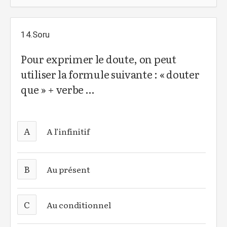
14.Soru
Pour exprimer le doute, on peut
utiliser la formule suivante : « douter
que » + verbe …
A
A l’infinitif
B
Au présent
C
Au conditionnel