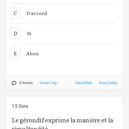
C
D'accord
D
Si
E
Alors
0 Yorum
Yorum Yap
Hata Bildir
Soru Detay
13.Soru
Le gérondif exprime la manière et la
simultanéité.