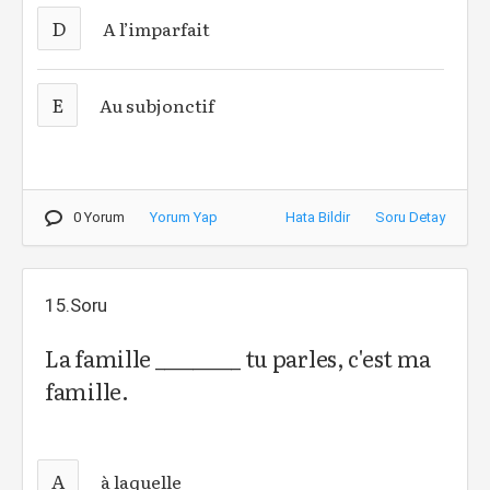
D
A l’imparfait
E
Au subjonctif
0 Yorum
Yorum Yap
Hata Bildir
Soru Detay
15.Soru
La famille _________ tu parles, c'est ma
famille.
A
à laquelle