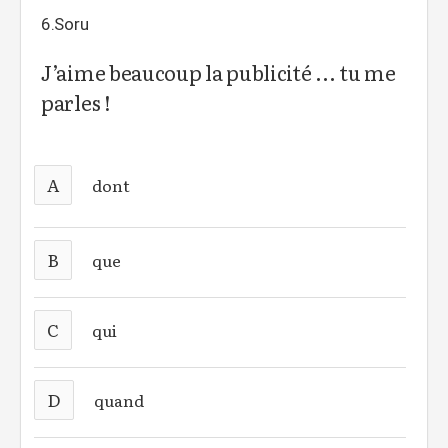
6.Soru
J’aime beaucoup la publicité ... tu me
parles !
A
dont
B
que
C
qui
D
quand