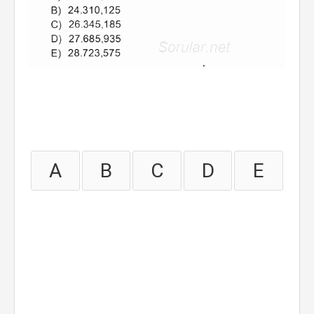
A
B
C
D
E