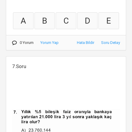
A
B
C
D
E
0 Yorum
Yorum Yap
Hata Bildir
Soru Detay
7.Soru