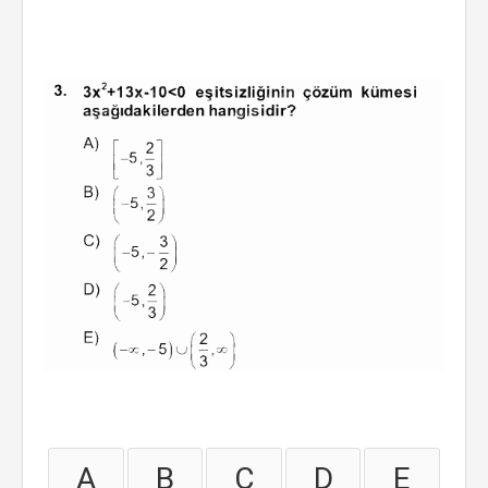
A
B
C
D
E