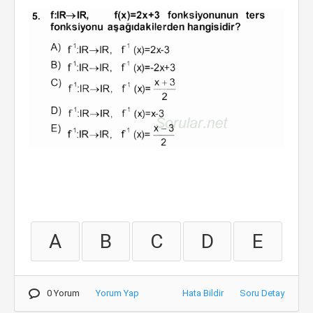
A
B
C
D
E
0 Yorum
Yorum Yap
Hata Bildir
Soru Detay