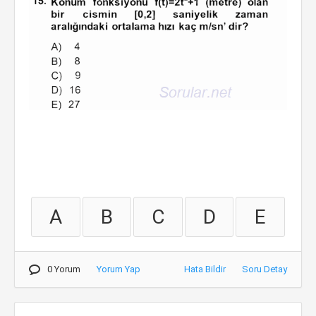
A
B
C
D
E
0 Yorum
Yorum Yap
Hata Bildir
Soru Detay