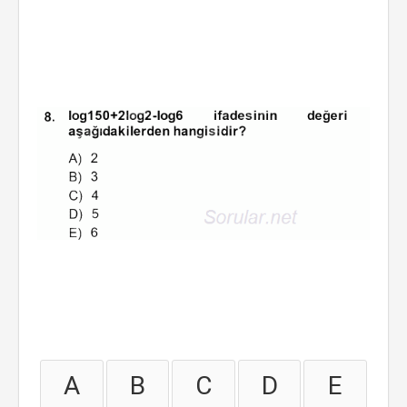
A
B
C
D
E