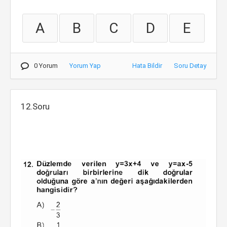
A
B
C
D
E
0 Yorum
Yorum Yap
Hata Bildir
Soru Detay
12.Soru