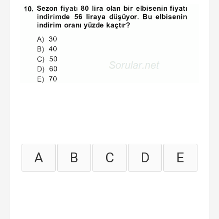
A
B
C
D
E