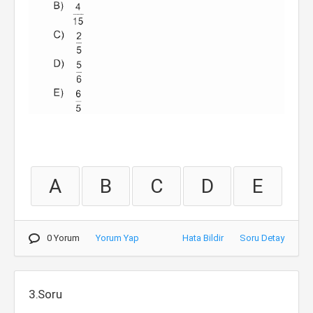
A
B
C
D
E
0 Yorum
Yorum Yap
Hata Bildir
Soru Detay
3.Soru