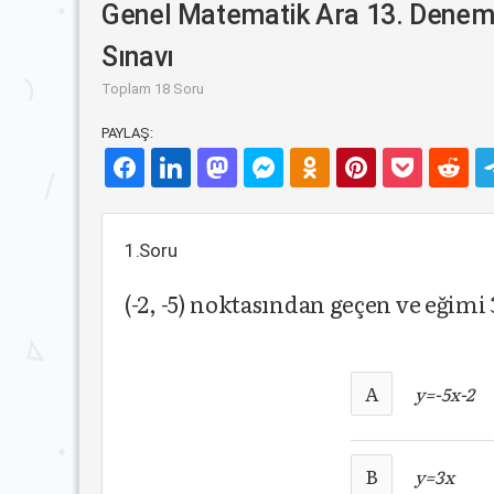
Genel Matematik Ara 13. Dene
Sınavı
Toplam 18 Soru
PAYLAŞ:
1.Soru
(-2, -5) noktasından geçen ve eğim
A
y=-5x-2
B
y=3x