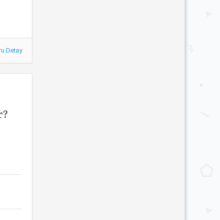
ru Detay
r?