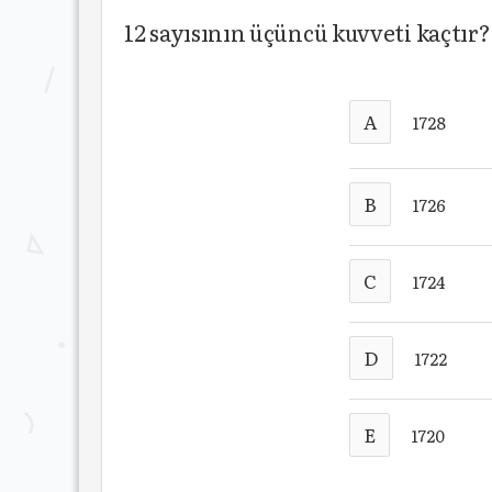
12 sayısının üçüncü kuvveti kaçtır?
A
1728
B
1726
C
1724
D
1722
E
1720