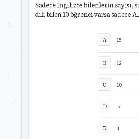
Sadece İngilizce bilenlerin sayısı, 
dili bilen 10 öğrenci varsa sadece 
A
15
B
12
C
10
D
5
E
3