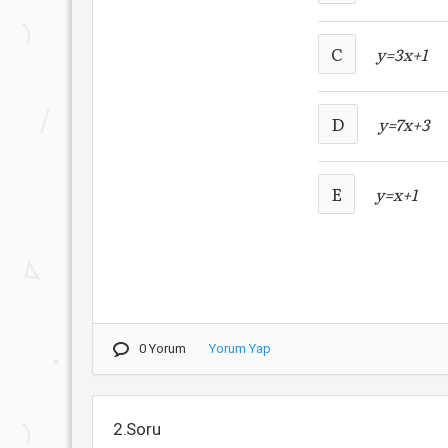
C
y=3x+1
D
y=7x+3
E
y=x+1
0 Yorum
Yorum Yap
2.Soru