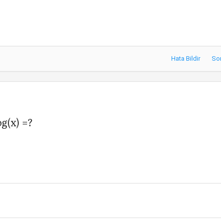
Hata Bildir
So
og(x) =?