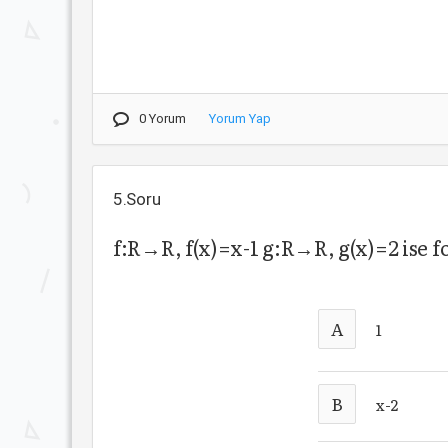
0 Yorum
Yorum Yap
5.Soru
f:R→R, f(x)=x-1 g:R→R, g(x)=2 ise f
A
1
B
x-2