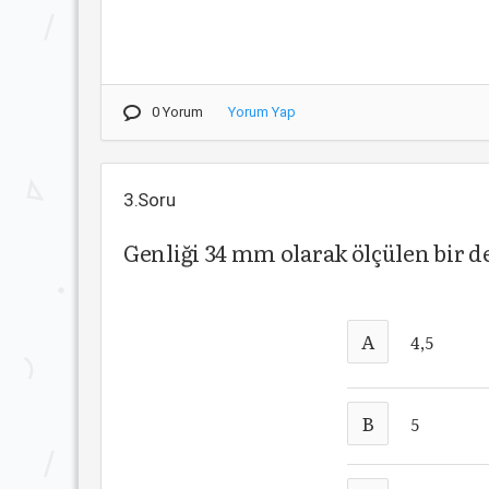
0 Yorum
Yorum Yap
3.Soru
Genliği 34 mm olarak ölçülen bir 
A
4,5
B
5