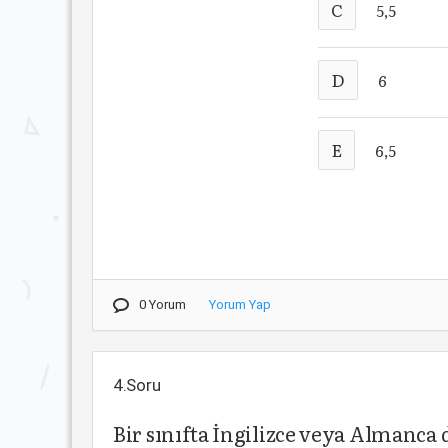
C
5,5
D
6
E
6,5
0 Yorum
Yorum Yap
4.Soru
Bir sınıfta İngilizce veya Almanca d