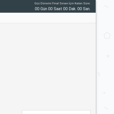
Güz Dönemi Final Sınavı İçin Kalan Süre:
00 Gün 00 Saat 00 Dak. 00 San.