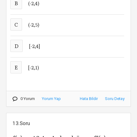
B
(-2,4)
C
(-2,5)
D
[-2,4]
E
[-2,1)
0 Yorum
Yorum Yap
Hata Bildir
Soru Detay
13.Soru