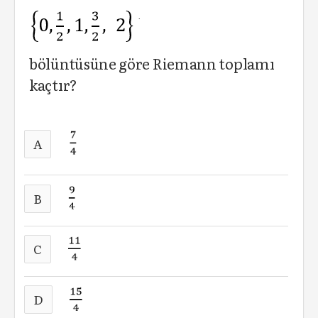
bölüntüsüne göre Riemann toplamı
kaçtır?
A
B
C
D