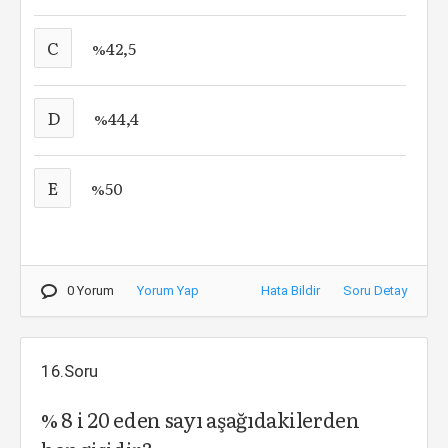
C
%42,5
D
%44,4
E
%50
0 Yorum
Yorum Yap
Hata Bildir
Soru Detay
16.Soru
% 8 i 20 eden sayı aşağıdakilerden