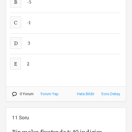
B
-5
C
-1
D
3
E
2
0 Yorum
Yorum Yap
Hata Bildir
Soru Detay
11.Soru
Bir malın fiyatında %40 indirim