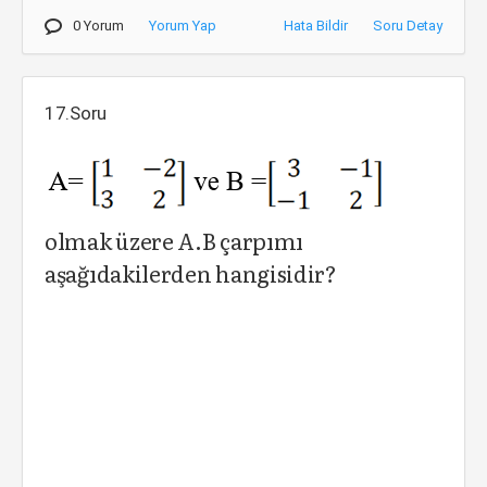
0 Yorum
Yorum Yap
Hata Bildir
Soru Detay
17.Soru
olmak üzere A.B çarpımı
aşağıdakilerden hangisidir?