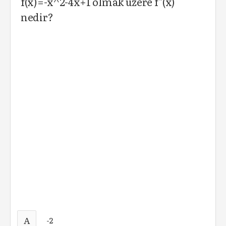
f(x)=-x^2-4x+1 olmak üzere f''(x)
nedir?
A
-2