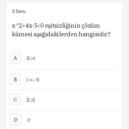
3.Soru
x^2+4x-5<0 eşitsizliğinin çözüm
kümesi aşağıdakilerden hangisidir?
A
(1,∞)
B
(-∞,-5)
C
[1,5]
D
∅