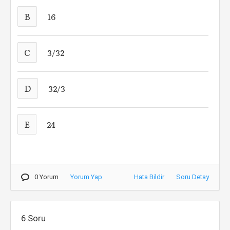
B
16
C
3/32
D
32/3
E
24
0 Yorum
Yorum Yap
Hata Bildir
Soru Detay
6.Soru