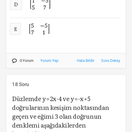
D
E
0 Yorum
Yorum Yap
Hata Bildir
Soru Detay
18.Soru
Düzlemde y=2x-4 ve y=-x+5
doğrularının kesişim noktasından
geçen ve eğimi 3 olan doğrunun
denklemi aşağıdakilerden