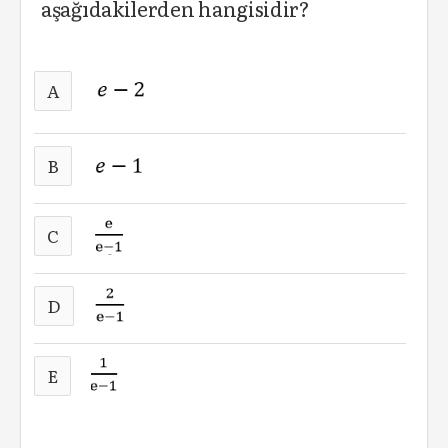
aşağıdakilerden hangisidir?
A
B
C
D
E