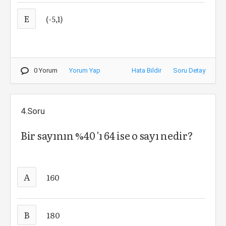
E
(-5,1)
0 Yorum
Yorum Yap
Hata Bildir
Soru Detay
4.Soru
Bir sayının %40 'ı 64 ise o sayı nedir?
A
160
B
180