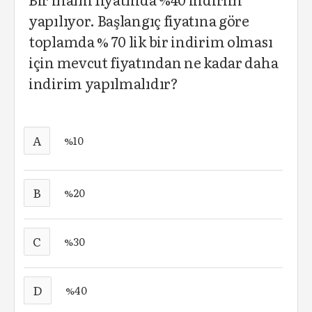
yapılıyor. Başlangıç fiyatına göre
toplamda % 70 lik bir indirim olması
için mevcut fiyatından ne kadar daha
indirim yapılmalıdır?
A
%10
B
%20
C
%30
D
%40