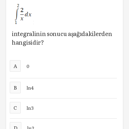
integralinin sonucu aşağıdakilerden
hangisidir?
A
0
B
ln4
C
ln3
D
ln2