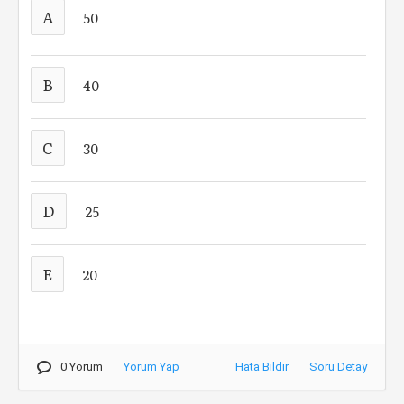
A
50
B
40
C
30
D
25
E
20
0 Yorum
Yorum Yap
Hata Bildir
Soru Detay