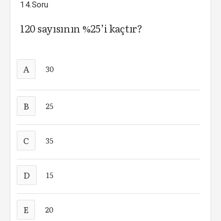
14.Soru
120 sayısının %25’i kaçtır?
A
30
B
25
C
35
D
15
E
20