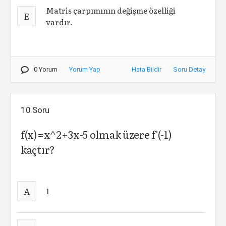
Matris çarpımının değişme özelliği
E
vardır.
0 Yorum
Yorum Yap
Hata Bildir
Soru Detay
10.Soru
f(x)=x^2+3x-5 olmak üzere f'(-1)
kaçtır?
A
1