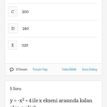
C
200
D
240
E
320
0 Yorum
Yorum Yap
Hata Bildir
Soru Detay
5.Soru
2
y = -x
+ 4 ile x ekseni arasında kalan