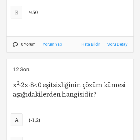
E
%50
0 Yorum
Yorum Yap
Hata Bildir
Soru Detay
12.Soru
2
x
-2x-8<0 eşitsizliğinin çözüm kümesi
aşağıdakilerden hangisidir?
A
(-1,2)