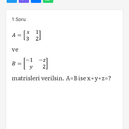
1.Soru
ve
matrisleri verilsin. A=B ise x+y+z=?