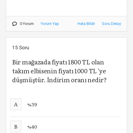
0 Yorum
Yorum Yap
Hata Bildir
Soru Detay
15.Soru
Bir mağazada fiyatı 1800 TL olan
takım elbisenin fiyatı 1000 TL 'ye
düşmüştür. İndirim oranı nedir?
A
%39
B
%40