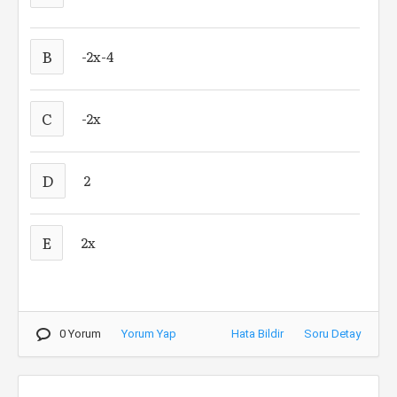
B
-2x-4
C
-2x
D
2
E
2x
0 Yorum
Yorum Yap
Hata Bildir
Soru Detay