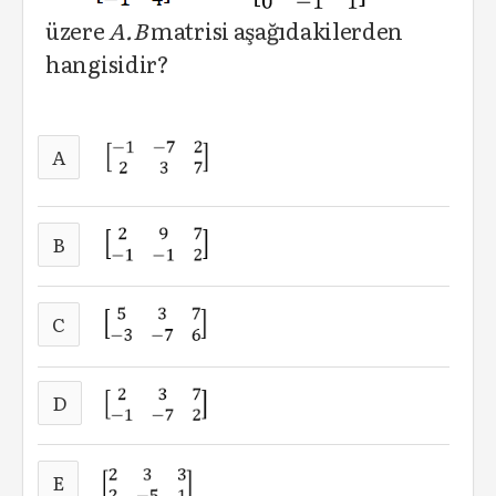
üzere
A.B
matrisi aşağıdakilerden
hangisidir?
A
B
C
D
E