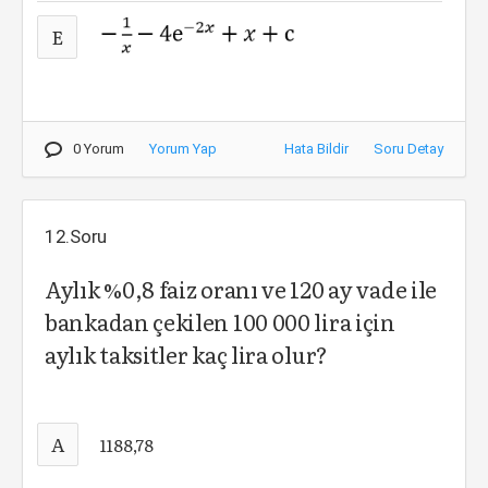
E
0 Yorum
Yorum Yap
Hata Bildir
Soru Detay
12.Soru
Aylık %0,8 faiz oranı ve 120 ay vade ile
bankadan çekilen 100 000 lira için
aylık taksitler kaç lira olur?
A
1188,78