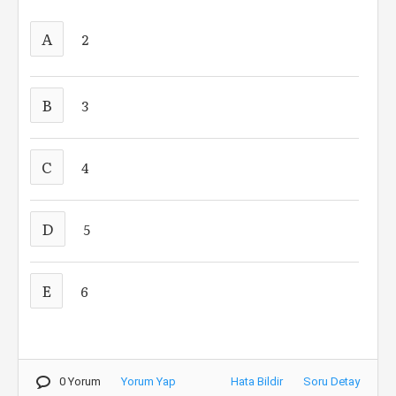
A
2
B
3
C
4
D
5
E
6
0 Yorum
Yorum Yap
Hata Bildir
Soru Detay