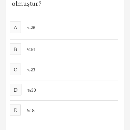
olmuştur?
A
%26
B
%16
C
%23
D
%30
E
%18