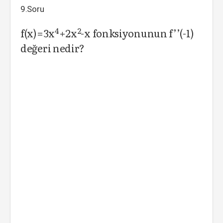
9.Soru
4
2
f(x)=3x
+2x
-x fonksiyonunun f’’(-1)
değeri nedir?