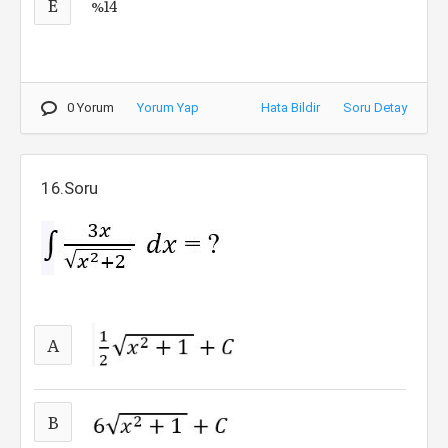
E
%14
0 Yorum
Yorum Yap
Hata Bildir
Soru Detay
16.Soru
A
B