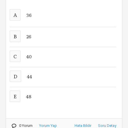
A
36
B
26
C
40
D
44
E
48
0 Yorum
Yorum Yap
Hata Bildir
Soru Detay