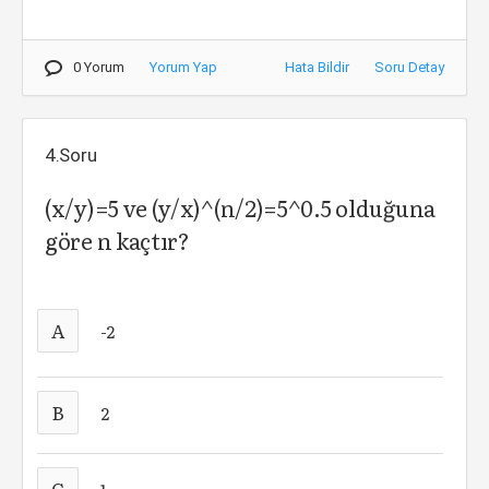
0 Yorum
Yorum Yap
Hata Bildir
Soru Detay
4.Soru
(x/y)=5 ve (y/x)^(n/2)=5^0.5 olduğuna
göre n kaçtır?
A
-2
B
2
C