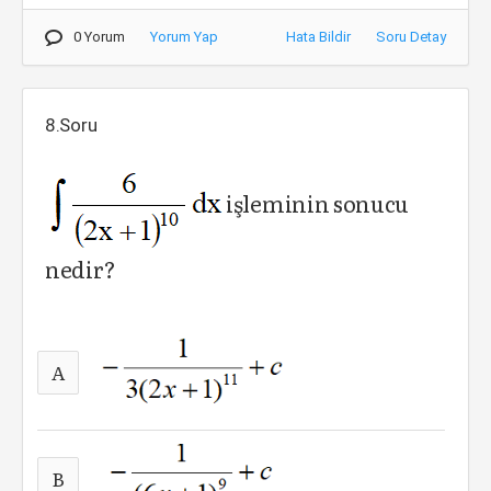
0 Yorum
Yorum Yap
Hata Bildir
Soru Detay
8.Soru
işleminin sonucu
nedir?
A
B