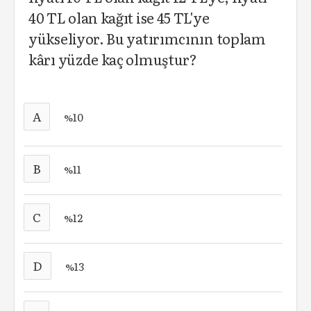
40 TL olan kağıt ise 45 TL'ye
yükseliyor. Bu yatırımcının toplam
kârı yüzde kaç olmuştur?
A
%10
B
%11
C
%12
D
%13