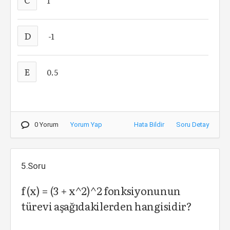
1
D
-1
E
0.5
0 Yorum
Yorum Yap
Hata Bildir
Soru Detay
5.Soru
f (x) = (3 + x^2)^2 fonksiyonunun
türevi aşağıdakilerden hangisidir?