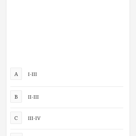
A
I-III
B
II-III
C
III-IV