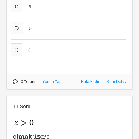
C
6
D
5
E
4
0 Yorum
Yorum Yap
Hata Bildir
Soru Detay
11.Soru
olmak üzere