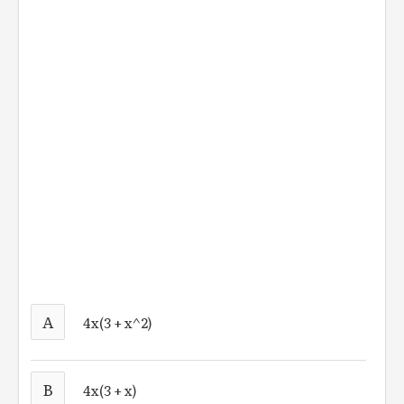
A
4x(3 + x^2)
B
4x(3 + x)