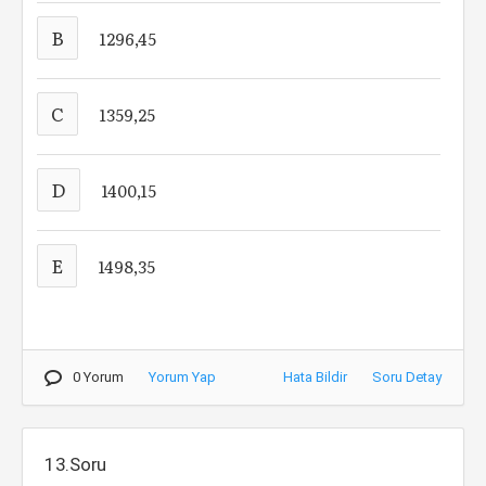
B
1296,45
C
1359,25
D
1400,15
E
1498,35
0 Yorum
Yorum Yap
Hata Bildir
Soru Detay
13.Soru