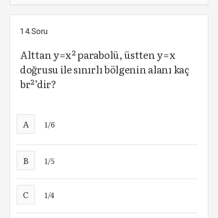
14.Soru
Alttan y=x² parabolü, üstten y=x
doğrusu ile sınırlı bölgenin alanı kaç
br²’dir?
A
1/6
B
1/5
C
1/4