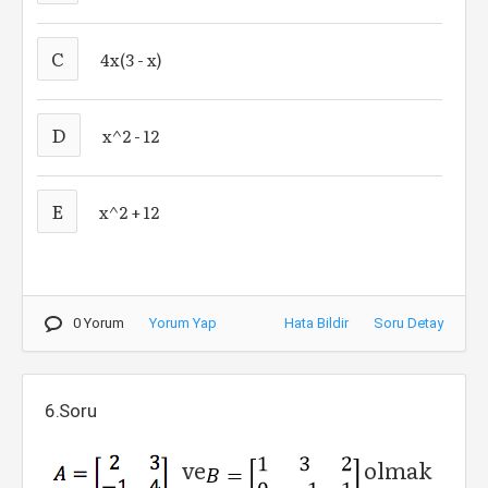
C
4x(3 - x)
D
x^2 - 12
E
x^2 + 12
0 Yorum
Yorum Yap
Hata Bildir
Soru Detay
6.Soru
ve
olmak