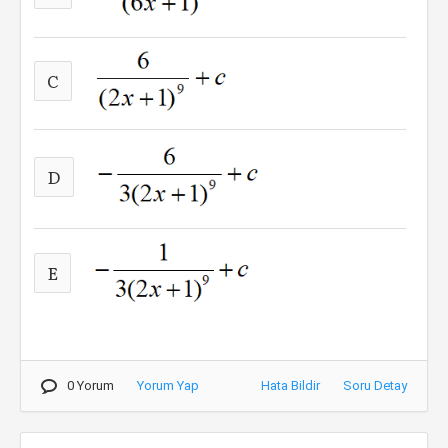
C
D
E
0 Yorum
Yorum Yap
Hata Bildir
Soru Detay