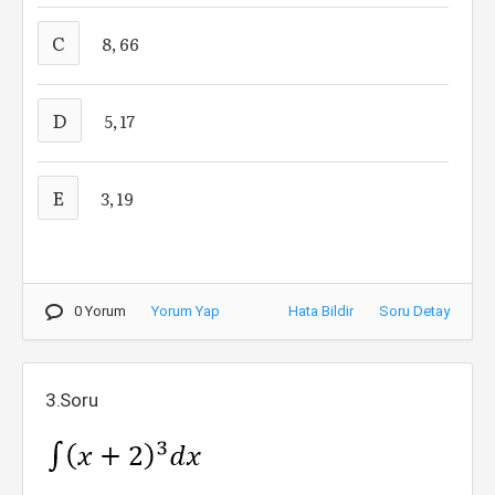
C
8, 66
D
5, 17
E
3, 19
0 Yorum
Yorum Yap
Hata Bildir
Soru Detay
3.Soru