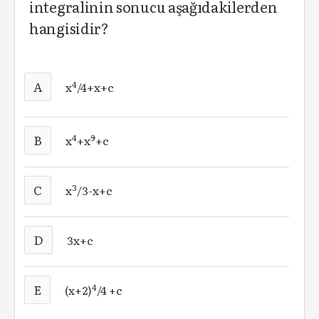
integralinin sonucu aşağıdakilerden
hangisidir?
A
4
x
/4+x+c
B
4
3
x
+x
+c
C
3
x
/3-x+c
D
3x+c
E
4
(x+2)
/4 +c