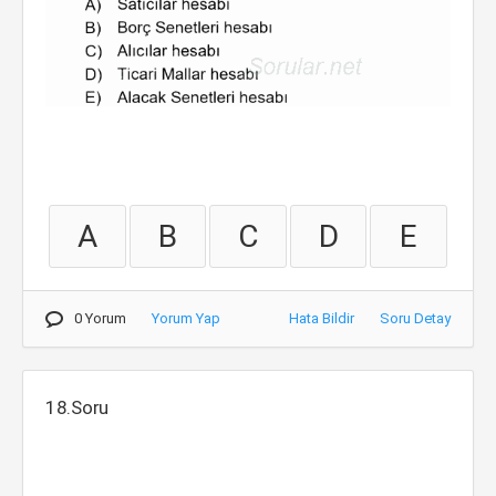
A
B
C
D
E
0 Yorum
Yorum Yap
Hata Bildir
Soru Detay
18.Soru