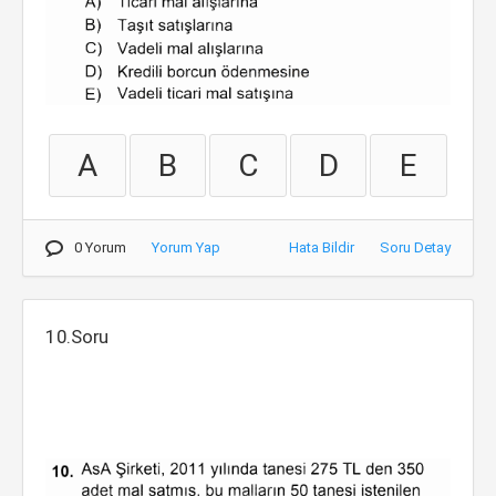
A
B
C
D
E
0 Yorum
Yorum Yap
Hata Bildir
Soru Detay
10.Soru