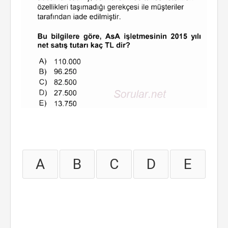
A
B
C
D
E