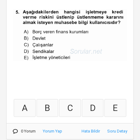
A
B
C
D
E
0 Yorum
Yorum Yap
Hata Bildir
Soru Detay