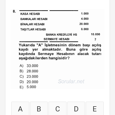
A
B
C
D
E