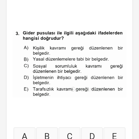
A
B
C
D
E