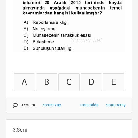
A
B
C
D
E
0 Yorum
Yorum Yap
Hata Bildir
Soru Detay
3.Soru