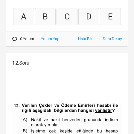
A
B
C
D
E
0 Yorum
Yorum Yap
Hata Bildir
Soru Detay
12.Soru