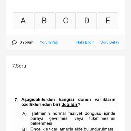
A
B
C
D
E
0 Yorum
Yorum Yap
Hata Bildir
Soru Detay
7.Soru