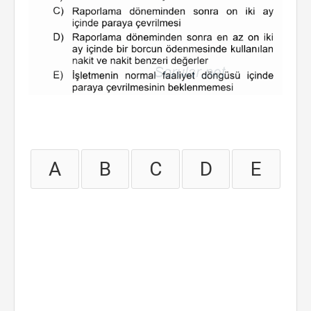
A
B
C
D
E