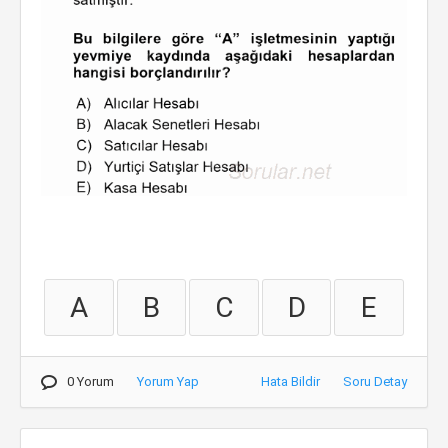
A
B
C
D
E
0 Yorum
Yorum Yap
Hata Bildir
Soru Detay