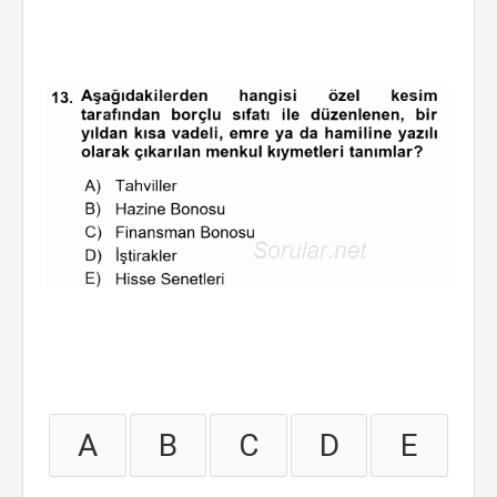
A
B
C
D
E