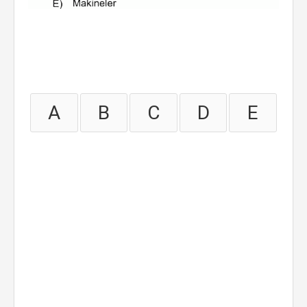
A
B
C
D
E