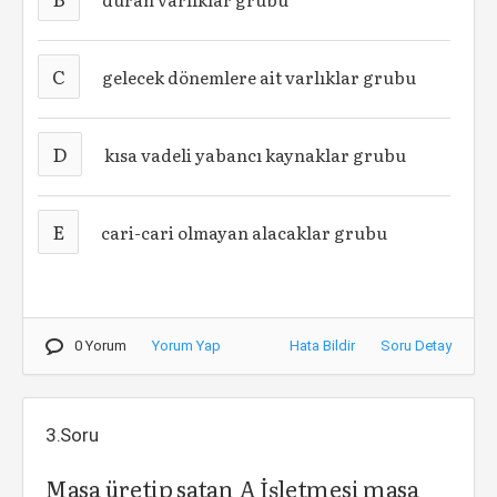
C
gelecek dönemlere ait varlıklar grubu
D
kısa vadeli yabancı kaynaklar grubu
E
cari-cari olmayan alacaklar grubu
0 Yorum
Yorum Yap
Hata Bildir
Soru Detay
3.Soru
Masa üretip satan A İşletmesi masa