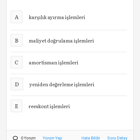
A
karşılık ayırma işlemleri
B
maliyet doğrulama işlemleri
C
amortisman işlemleri
D
yeniden değerleme işlemleri
E
reeskont işlemleri
0 Yorum
Yorum Yap
Hata Bildir
Soru Detay