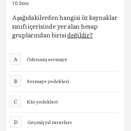
10.Soru
Aşağıdakilerden hangisi öz kaynaklar
sınıfı içerisinde yer alan hesap
gruplarından birisi
değildir?
A
Ödenmiş sermaye
B
Sermaye yedekleri
C
Kâr yedekleri
D
Geçmiş yıl zararları