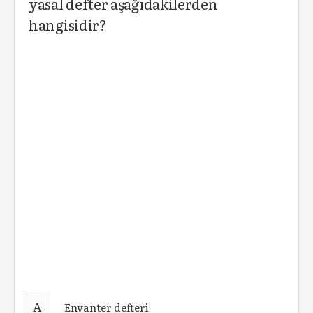
yasal defter aşağıdakilerden
hangisidir?
A
Envanter defteri