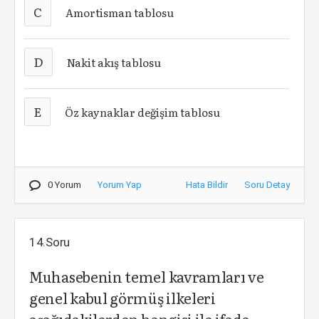
C
Amortisman tablosu
D
Nakit akış tablosu
E
Öz kaynaklar değişim tablosu
0 Yorum
Yorum Yap
Hata Bildir
Soru Detay
14.Soru
Muhasebenin temel kavramları ve
genel kabul görmüş ilkeleri