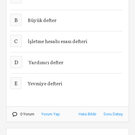
B
Büyük defter
C
İşletme hesabı esası defteri
D
Yardımcı defter
E
Yevmiye defteri
0 Yorum
Yorum Yap
Hata Bildir
Soru Detay