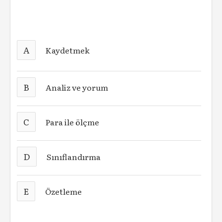
A
Kaydetmek
B
Analiz ve yorum
C
Para ile ölçme
D
Sınıflandırma
E
Özetleme