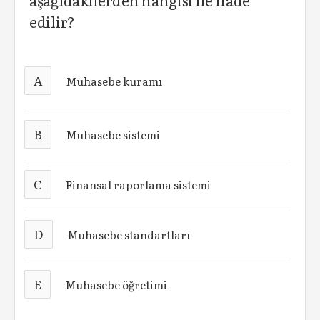
aşağıdakilerden hangisi ile ifade
edilir?
A
Muhasebe kuramı
B
Muhasebe sistemi
C
Finansal raporlama sistemi
D
Muhasebe standartları
E
Muhasebe öğretimi