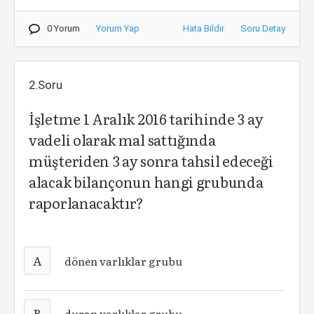
0 Yorum
Yorum Yap
Hata Bildir
Soru Detay
2.Soru
İşletme 1 Aralık 2016 tarihinde 3 ay
vadeli olarak mal sattığında
müşteriden 3 ay sonra tahsil edeceği
alacak bilançonun hangi grubunda
raporlanacaktır?
A
dönen varlıklar grubu
B
duran varlıklar grubu