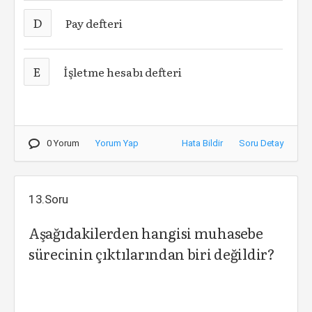
D
Pay defteri
E
İşletme hesabı defteri
0 Yorum
Yorum Yap
Hata Bildir
Soru Detay
13.Soru
Aşağıdakilerden hangisi muhasebe
sürecinin çıktılarından biri değildir?