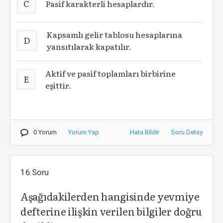
C
Pasif karakterli hesaplardır.
Kapsamlı gelir tablosu hesaplarına
D
yansıtılarak kapatılır.
Aktif ve pasif toplamları birbirine
E
eşittir.
0 Yorum
Yorum Yap
Hata Bildir
Soru Detay
16.Soru
Aşağıdakilerden hangisinde yevmiye
defterine ilişkin verilen bilgiler doğru