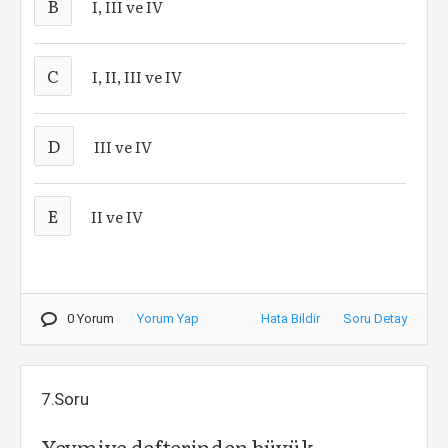
B
I, III ve IV
C
I, II, III ve IV
D
III ve IV
E
II ve IV
0 Yorum
Yorum Yap
Hata Bildir
Soru Detay
7.Soru
Yevmiye defterinden büyük