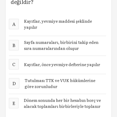
değildir?
Kayıtlar, yevmiye maddesi şeklinde
A
yapılır
Sayfa numaraları, birbirini takip eden
B
sıra numaralarından oluşur
C
Kayıtlar, önce yevmiye defterine yapılır
Tutulması TTK ve VUK hükümlerine
D
göre zorunludur
Dönem sonunda her bir hesabın borç ve
E
alacak toplamları birbirleriyle toplanır