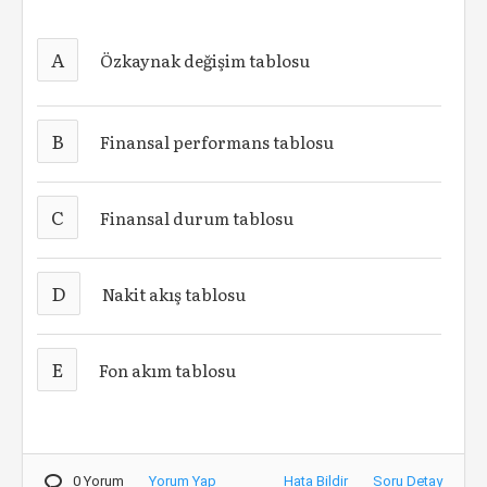
A
Özkaynak değişim tablosu
B
Finansal performans tablosu
C
Finansal durum tablosu
D
Nakit akış tablosu
E
Fon akım tablosu
0 Yorum
Yorum Yap
Hata Bildir
Soru Detay