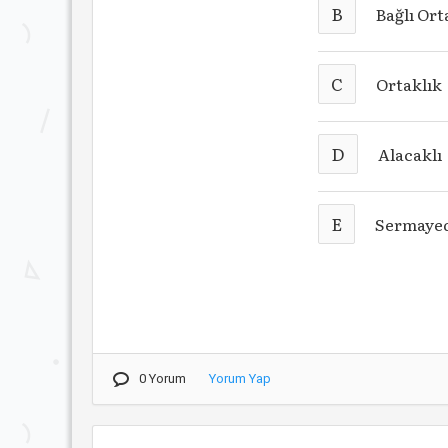
B
Bağlı Ort
C
Ortaklık
D
Alacaklı
E
Sermaye
0 Yorum
Yorum Yap