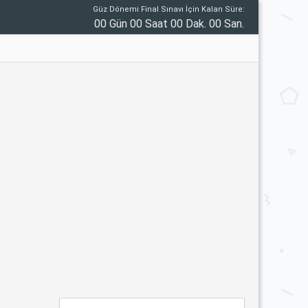
Güz Dönemi Final Sınavı İçin Kalan Süre:
00 Gün 00 Saat 00 Dak. 00 San.