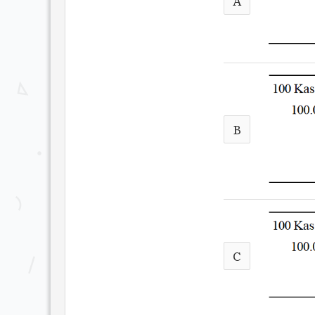
A
B
C