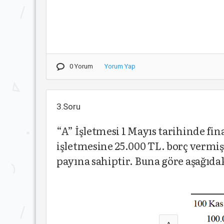
0 Yorum
Yorum Yap
3.Soru
“A” İşletmesi 1 Mayıs tarihinde fi
işletmesine 25.000 TL. borç vermişt
payına sahiptir. Buna göre aşağıd