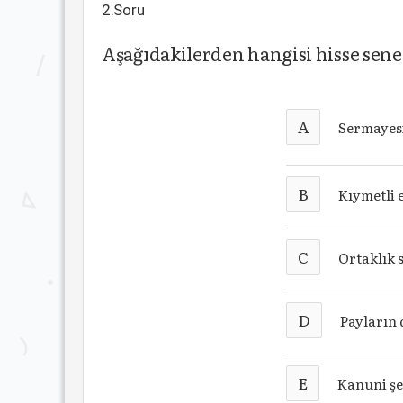
2.Soru
Aşağıdakilerden hangisi hisse sene
A
Sermayesi
B
Kıymetli 
C
Ortaklık 
D
Payların
E
Kanuni şe