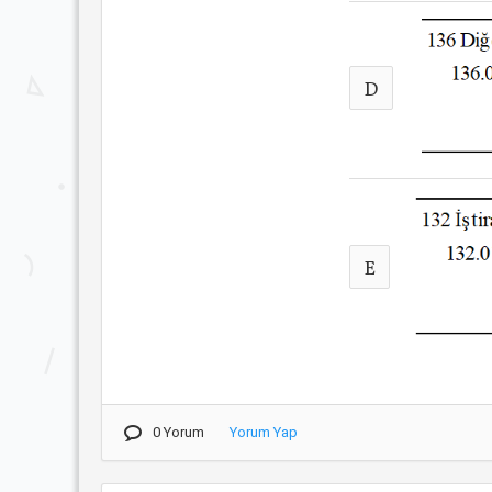
D
E
0 Yorum
Yorum Yap