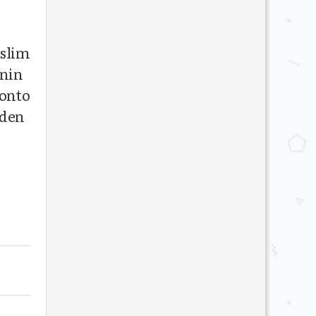
eslim
inin
konto
nden