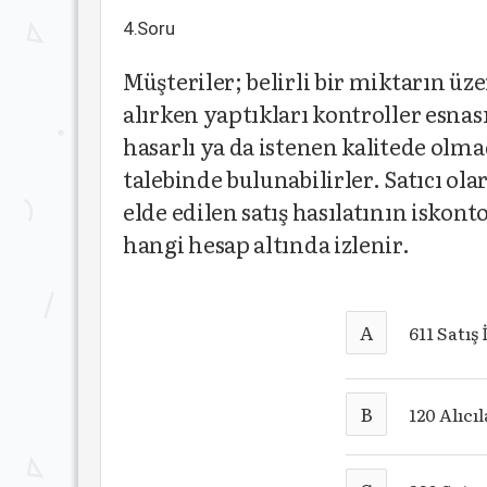
4.Soru
Müşteriler; belirli bir miktarın üz
alırken yaptıkları kontroller esna
hasarlı ya da istenen kalitede olm
talebinde bulunabilirler. Satıcı ola
elde edilen satış hasılatının iskont
hangi hesap altında izlenir.
A
611 Satış
B
120 Alıcı