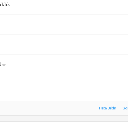
aklık
dar
Hata Bildir
So