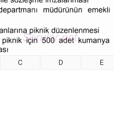
C
D
E