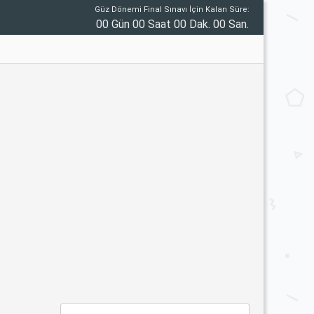
Güz Dönemi Final Sınavı İçin Kalan Süre:
00 Gün 00 Saat 00 Dak. 00 San.