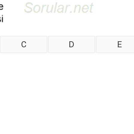
C
D
E