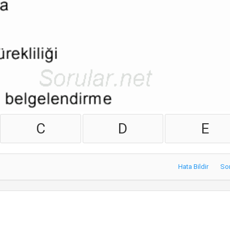
C
D
E
Hata Bildir
So