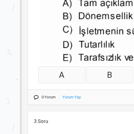
A
B
0 Yorum
Yorum Yap
3.Soru