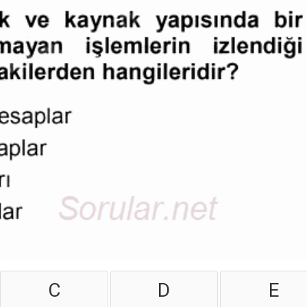
C
D
E