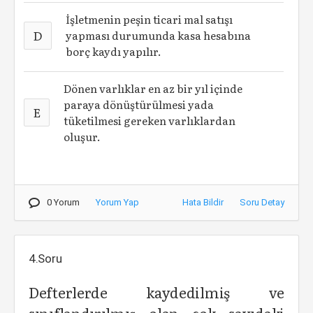
İşletmenin peşin ticari mal satışı
D
yapması durumunda kasa hesabına
borç kaydı yapılır.
Dönen varlıklar en az bir yıl içinde
paraya dönüştürülmesi yada
E
tüketilmesi gereken varlıklardan
oluşur.
0 Yorum
Yorum Yap
Hata Bildir
Soru Detay
4.Soru
Defterlerde kaydedilmiş ve