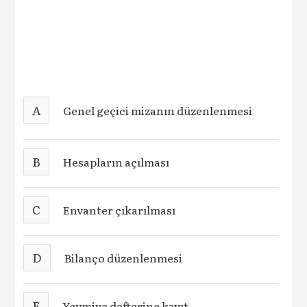
A
Genel geçici mizanın düzenlenmesi
B
Hesapların açılması
C
Envanter çıkarılması
D
Bilanço düzenlenmesi
E
Yevmiye defterine kayıt