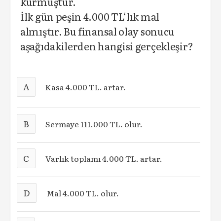
kurmuştur.
İlk gün peşin 4.000 TL‘lık mal
almıştır. Bu finansal olay sonucu
aşağıdakilerden hangisi gerçekleşir?
A
Kasa 4.000 TL. artar.
B
Sermaye 111.000 TL. olur.
C
Varlık toplamı 4.000 TL. artar.
D
Mal 4.000 TL. olur.