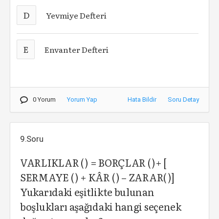
D
Yevmiye Defteri
E
Envanter Defteri
0 Yorum
Yorum Yap
Hata Bildir
Soru Detay
9.Soru
VARLIKLAR ( ) = BORÇLAR ( )+ [
SERMAYE ( ) + KÂR ( ) – ZARAR( )]
Yukarıdaki eşitlikte bulunan
boşlukları aşağıdaki hangi seçenek