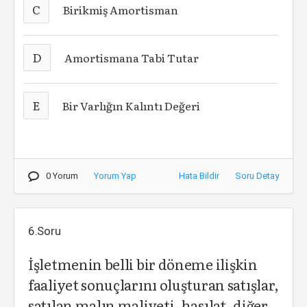
C
Birikmiş Amortisman
D
Amortismana Tabi Tutar
E
Bir Varlığın Kalıntı Değeri
0 Yorum
Yorum Yap
Hata Bildir
Soru Detay
6.Soru
İşletmenin belli bir döneme ilişkin
faaliyet sonuçlarını oluşturan satışlar,
satılan malın maliyeti, hasılat, diğer