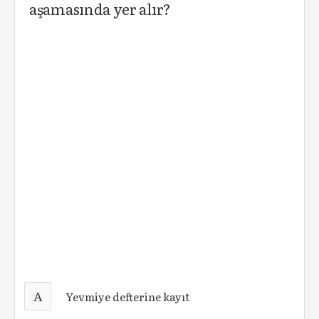
aşamasında yer alır?
A
Yevmiye defterine kayıt